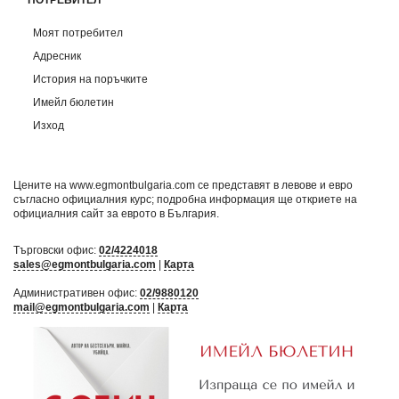
Моят потребител
Адресник
История на поръчките
Имейл бюлетин
Изход
Цените на www.egmontbulgaria.com се представят в левове и евро
съгласно официалния курс; подробна информация ще откриете на
официалния сайт за еврото в България
.
Търговски офис:
02/4224018
sales@egmontbulgaria.com
|
Карта
Административен офис:
02/9880120
mail@egmontbulgaria.com
|
Карта