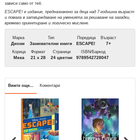
зависи само от теб.
ESCAPE! е издание, предназначено за деца над 7-годишна възраст
и помага в затвърждаване на уменията за решаване на загадки,
времево ориентиране и логическо мислене.
Марка
Тип
Поредица
Възраст
Дисни
Занимателни книги
ЕSCAPE!
7+
Корица
Формат
Страници
ISBN/Баркод
Мека
21 x 28
24 цветни
9789542728047
Вижте още...
Коментари