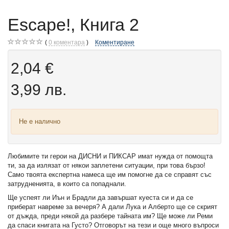
Escape!, Книга 2
0
коментара
Коментиране
2,04 €
3,99 лв.
Не е налично
Любимите ти герои на ДИСНИ и ПИКСАР имат нужда от помощта
ти, за да излязат от някои заплетени ситуации, при това бързо!
Само твоята експертна намеса ще им помогне да се справят със
затрудненията, в които са попаднали.
Ще успеят ли Иън и Брадли да завършат куеста си и да се
приберат навреме за вечеря? А дали Лука и Алберто ще се скрият
от дъжда, преди някой да разбере тайната им? Ще може ли Реми
да спаси книгата на Густо? Отговорът на тези и още много въпроси