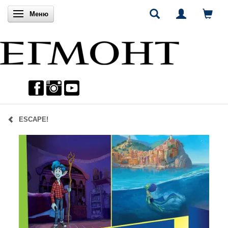
Включи навигацията
Меню
ЕSCAPE!