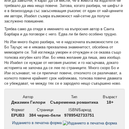
или да замълчи, я карат да си мисли, че в живота на издателя би
трябвало да има нещо повече. Затова, когато разбира, че шефът ѝ
е в безизходица със закъсняващия ръкопис от един от най-ценните
им автори, Изабел съзира възможност най-сетне да получи
заслужено повишение.
Трябва само да отиде в имението на въпросния автор в Санта
Барбара и да поговори с него. Едва ли би било особено трудно.
Но Изи много бързо разбира, че е надскочила възможностите си.
Бо Тауърс не е някаква прехвалена знаменитост, обсебена от
мемоарите си. Той изглежда уморен и отчужден и се оказва също
толкова изгубен като Изи. Бо няма желание да пиша, ама изобщо.
Но Изабел се нуждае от неговия ръкопис и го насърчава, докато
историята не започва да се лее по страниците. Много скоро Бо и
Изи осъзнават, че си приличат повече, отколкото се различават, а
колкото повече крайният срок наближава, толкова повече двамата
се убеждават, че между тях се е зародило нещо съвършено ново.
Автор
Тип
Възраст
Джазмин Гилори
Съвременна романтика
18+
Формат
Страници
ISBN/Баркод
EPUB3
384 черно-бели
9789542733751
Изданието в печатна форма