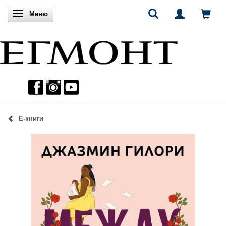
Включи навигацията
Меню
Е-книги