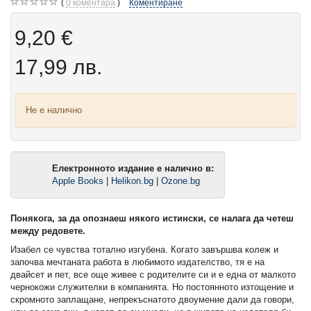
0
коментара
Коментиране
9,20 €
17,99 лв.
Не е налично
Електронното издание е налично в:
Apple Books
|
Helikon.bg
|
Ozone.bg
Понякога, за да опознаеш някого истински, се налага да четеш
между редовете.
Изабел се чувства тотално изгубена. Когато завършва колеж и
започва мечтаната работа в любимото издателство, тя е на
двайсет и пет, все още живее с родителите си и е една от малкото
чернокожи служителки в компанията. Но постоянното изтощение и
скромното заплащане, непрекъснатото двоумение дали да говори,