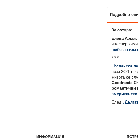
Подробно оп
За автора:
Елена Армас
инженер-химик
любовна изма
* * *
„Испанска л
през 2021 г. 
живота се сл
Goodreads Ch
романтични к
американски
След
„Дългат
ИНФОРМАЦИЯ
ПОТР