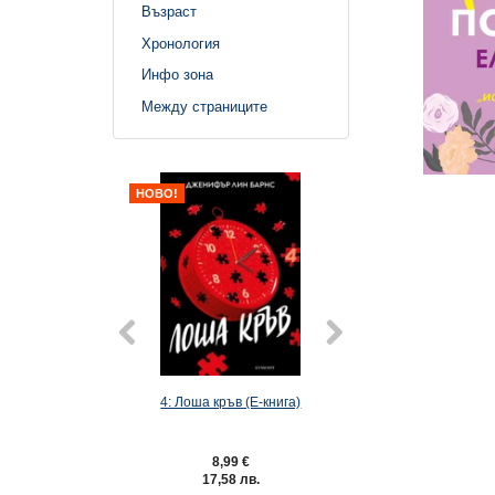
Възраст
Хронология
Инфо зона
Между страниците
НОВО!
4: Лоша кръв (Е-книга)
6: Господар на лак
книга)
8,99 €
9,49 €
17,58 лв.
18,56 лв