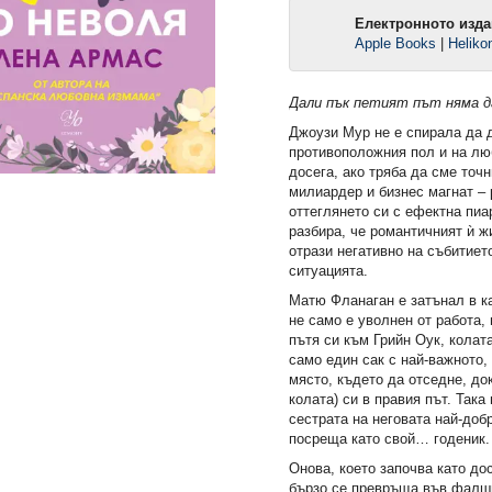
Електронното изда
Apple Books
|
Heliko
Дали пък петият път няма д
Джоузи Мур не е спирала да 
противоположния пол и на лю
досега, ако тряба да сме точн
милиардер и бизнес магнат –
оттеглянето си с ефектна пиа
разбира, че романтичният ѝ ж
отрази негативно на събитиет
ситуацията.
Матю Фланаган е затънал в ка
не само е уволнен от работа,
пътя си към Грийн Оук, колат
само един сак с най-важното
място, където да отседне, до
колата) си в правия път. Така
омията (Е-
2: Защитникът (Е-книга)
Ръкопис 2244 (Е-кн
сестрата на неговата най-добр
посреща като свой… годеник.
13,49 €
12,49 €
Онова, което започва като д
.
26,38 лв.
24,43 лв.
бързо се превръща във фалши