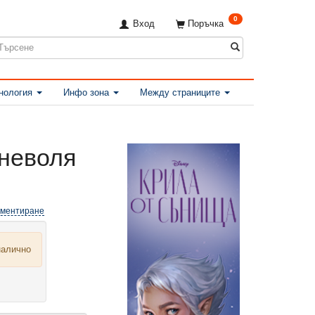
0
Вход
Поръчка
нология
Инфо зона
Между страниците
 неволя
оментиране
налично