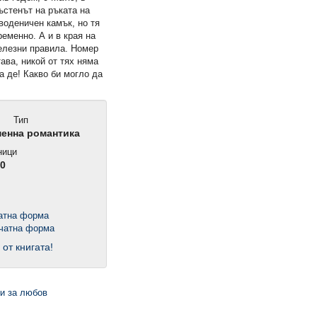
ъстенът на ръката на
воденичен камък, но тя
ременно. А и в края на
елезни правила. Номер
тава, никой от тях няма
ка де! Какво би могло да
Тип
енна романтика
ници
0
чатна форма
 от книгата!