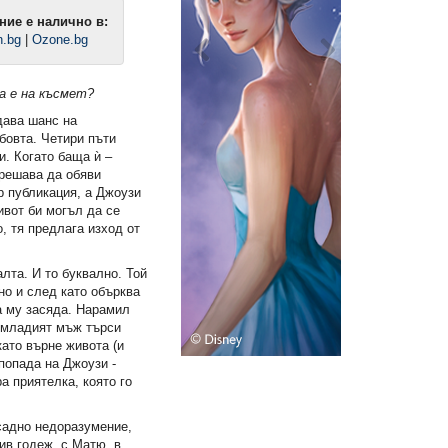
ние е налично в:
n.bg
|
Ozone.bg
а е на късмет?
дава шанс на
бовта. Четири пъти
и. Когато баща ѝ –
 решава да обяви
р публикация, а Джоузи
ивот би могъл да се
о, тя предлага изход от
лта. И то буквално. Той
 но и след като обърква
а му засяда. Нарамил
, младият мъж търси
като върне живота (и
 попада на Джоузи -
ига)
Наръчник за употреба и
България. От хубавата ст
експлоатация на мъжа, пълен
(Е-книга)
а приятелка, която го
курс (Е-книга)
6,99 €
6,99 €
осадно недоразумение,
13,67 лв.
13,67 лв.
в годеж, с Матю, в