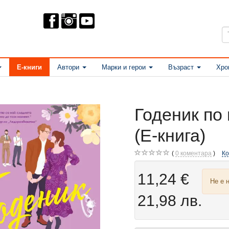
Е-книги
Автори
Марки и герои
Възраст
Хро
Годеник по
(Е-книга)
0
коментара
К
11,24 €
Не е 
21,98 лв.