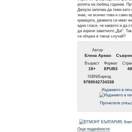
ролята на любящ годеник. Пр
Джоузи започва да тежи като 
знае, че всичко това е само в
краищата, двамата си имат ж
едно гласи, че каквото и да с
да изрече заветното „Да!“. Та
се обърка в такъв случай?
Автор
Елена Армас
Съврем
Възраст
Формат
Стра
18+
EPUB3
48
ISBN/Баркод
9789542734338
Изданието в пе
Прочетете откъс
Още подробности