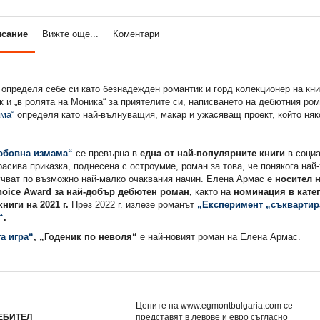
исание
Вижте още...
Коментари
определя себе си като безнадежден романтик и горд колекционер на кни
 и „в ролята на Моника“ за приятелите си, написването на дебютния ро
ма“
определя като най-вълнуващия, макар и ужасяващ проект, който няк
юбовна измама“
се превърна в
една от най-популярните книги
в соци
Красива приказка, поднесена с остроумие, роман за това, че понякога най
учват по възможно най-малко очаквания начин. Елена Армас е
носител н
oice Award за най-добър дебютен роман,
както на
номинация в катег
ниги на 2021 г.
През 2022 г. излезе романът
„Експеримент „съквартир
“
.
а игра“
, „Годеник по неволя“
е най-новият роман на Елена Армас.
Цените на www.egmontbulgaria.com се
ЕБИТЕЛ
представят в левове и евро съгласно