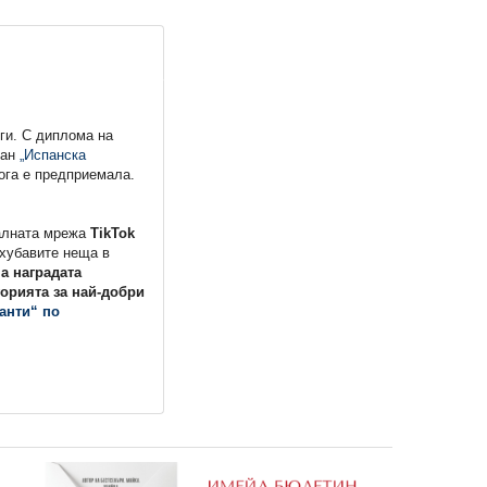
ги. С диплома на
ман
„Испанска
ога е предприемала.
алната мрежа
TikTok
-хубавите неща в
а наградата
орията за най-добри
анти“ по