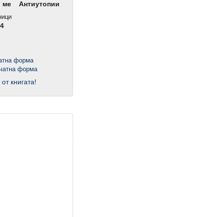
 ме
Антиутопии
ници
4
чатна форма
 от книгата!