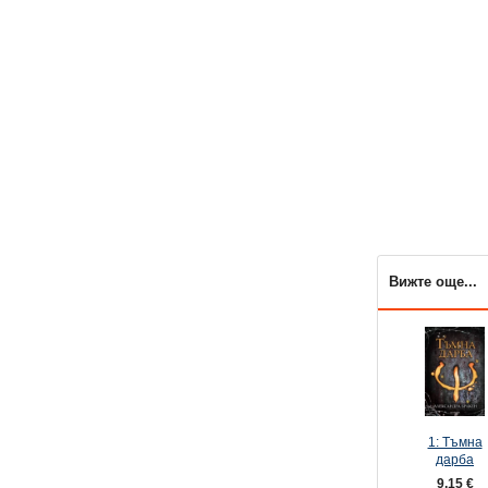
Вижте още...
1: Тъмна
дарба
9,15 €