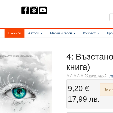
Е-книги
Автори
Марки и герои
Възраст
Хро
4: Възстано
книга)
0
коментара
К
9,20 €
Не е 
17,99 лв.