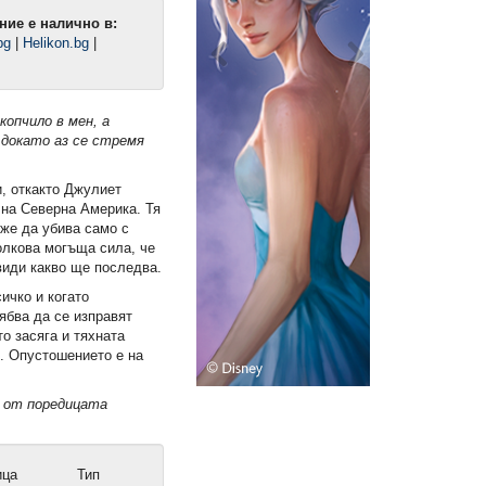
ние е налично в:
bg
|
Helikon.bg
|
вкопчило в мен,
а
,
докато аз се стремя
, откакто Джулиет
на Северна Америка. Тя
оже да убива само с
олкова могъща сила, че
види какво ще последва.
ичко и когато
ябва да се изправят
о засяга и тяхната
м. Опустошението е на
ига)
Наръчник за употреба и
България. От хубавата ст
и от поредицата
експлоатация на мъжа, пълен
(Е-книга)
курс (Е-книга)
6,99 €
6,99 €
13,67 лв.
13,67 лв.
ица
Тип