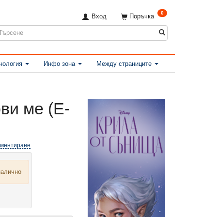
0
Вход
Поръчка
нология
Инфо зона
Между страниците
ви ме (Е-
оментиране
налично