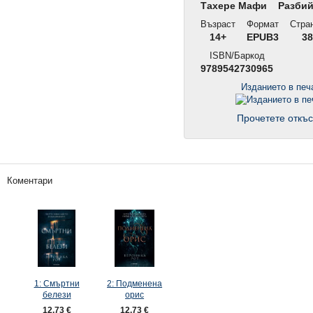
Тахере Мафи
Разбий
Възраст
Формат
Стра
14+
EPUB3
38
ISBN/Баркод
9789542730965
Изданието в пе
Прочетете откъс
Коментари
1: Смъртни
2: Подменена
белези
орис
12,73 €
12,73 €