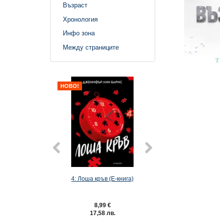
Възраст
Хронология
Инфо зона
Между страниците
НОВО!
4: Лоша кръв (Е-книга)
6: Господар на лак
книга)
8,99 €
9,49 €
17,58 лв.
18,56 лв