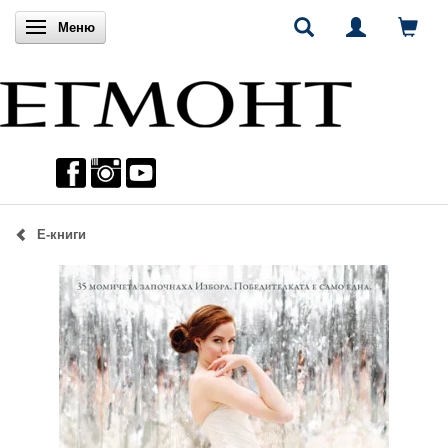
Включи навигацията
Меню
Е-книги