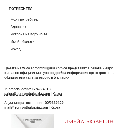
ПОТРЕБИТЕЛ
Моят потребител
Адресник
История на поръчките
Имейл бюлетин
Изход
Цените на www.egmontbulgaria.com се представят в левове и евро
съгласно официалния курс; подробна информация ще откриете на
официалния сайт за еврото в България
.
Търговски офис:
02/4224018
sales@egmontbulgaria.com
|
Карта
Административен офис:
02/9880120
mail@egmontbulgaria.com
|
Карта