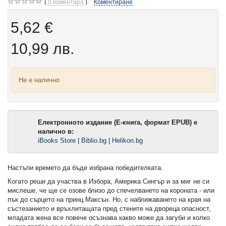
0
коментара
Коментиране
5,62 €
10,99 лв.
Не е налично
Електронното издание (Е-книга, формат EPUB) е
налично в:
iBooks Store
|
Biblio.bg
|
Helikon.bg
Настъпи времето да бъде избрана победителката.
Когато реши да участва в Избора, Америка Сингър и за миг не си
мислеше, че ще се озове близо до спечелването на короната - или
пък до сърцето на принц Максън. Но, с наближаването на края на
състезанието и връхлитащата пред стените на двореца опасност,
младата жена все повече осъзнава какво може да загуби и колко