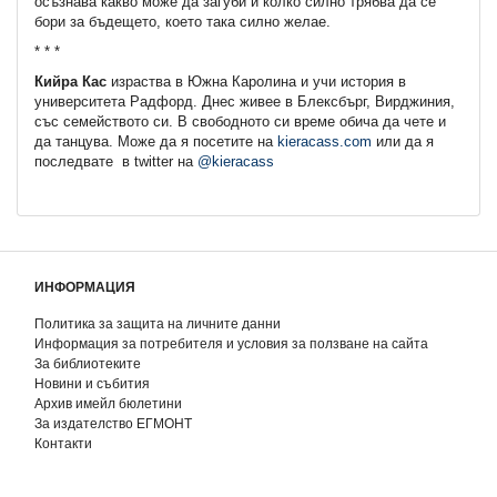
осъзнава какво може да загуби и колко силно трябва да се
бори за бъдещето, което така силно желае.
* * *
Кийра Кас
израства в Южна Каролина и учи история в
университета Радфорд. Днес живее в Блексбърг, Вирджиния,
със семейството си. В свободното си време обича да чете и
да танцува. Може да я посетите на
kieracass.com
или да я
последвате в twitter на
@kieracass
ИНФОРМАЦИЯ
Политика за защита на личните данни
Информация за потребителя и условия за ползване на сайта
За библиотеките
Новини и събития
Архив имейл бюлетини
За издателство ЕГМОНТ
Контакти