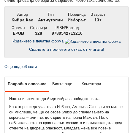
силно трябва да се бори за бъдещето, което така силно желае.
Автор
Тип
Поредица
Възраст
Кийра Кас
Антиутопии
Изборът
13+
Формат
Страници
ISBN/Баркод
EPUB
328
9789542713210
Изданието в печатна форма
Свалете и прочетете откъс от книгата!
Още подробности
Подробно описание
Вижте още...
Коментари
Настъпи времето да бъде избрана победителката.
Когато реши да участва в Избора, Америка Сингър и за миг не
си мислеше, че ще се озове близо до спечелването на
короната – или пък до сърцето на принц Максън. Но, с
наближаването на края на състезанието и връхлитащата пред
стените на двореца опасност, младата жена все повече