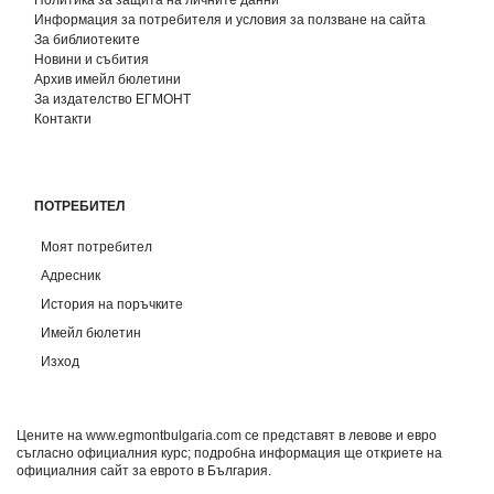
Информация за потребителя и условия за ползване на сайта
За библиотеките
Новини и събития
Архив имейл бюлетини
За издателство ЕГМОНТ
Контакти
ПОТРЕБИТЕЛ
Моят потребител
Адресник
История на поръчките
Имейл бюлетин
Изход
Цените на www.egmontbulgaria.com се представят в левове и евро
съгласно официалния курс; подробна информация ще откриете на
официалния сайт за еврото в България
.