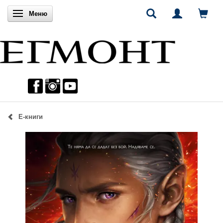
Включи навигацията
Меню
Е-книги