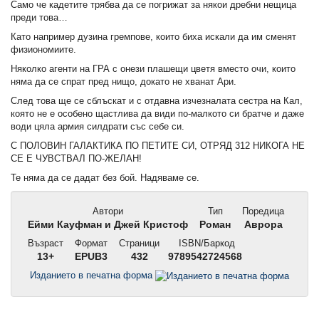
Само че кадетите трябва да се погрижат за някои дребни нещица
преди това…
Като например дузина гремпове, които биха искали да им сменят
физиономиите.
Няколко агенти на ГРА с онези плашещи цветя вместо очи, които
няма да се спрат пред нищо, докато не хванат Ари.
След това ще се сблъскат и с отдавна изчезналата сестра на Кал,
която не е особено щастлива да види по-малкото си братче и даже
води цяла армия силдрати със себе си.
С ПОЛОВИН ГАЛАКТИКА ПО ПЕТИТЕ СИ, ОТРЯД 312 НИКОГА НЕ
СЕ Е ЧУВСТВАЛ ПО-ЖЕЛАН!
Те няма да се дадат без бой. Надяваме се.
Автори
Тип
Поредица
Ейми Кауфман и Джей Кристоф
Роман
Аврора
Възраст
Формат
Страници
ISBN/Баркод
13+
EPUB3
432
9789542724568
Изданието в печатна форма