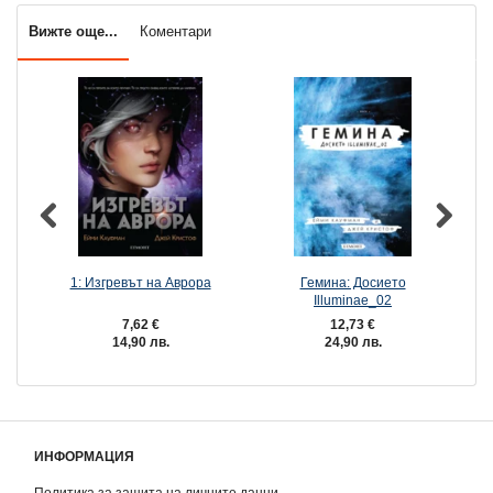
Вижте още...
Коментари
1: Изгревът на Аврора
Гемина: Досието
Illuminae_02
7,62 €
12,73 €
14,90 лв.
24,90 лв.
ИНФОРМАЦИЯ
Политика за защита на личните данни