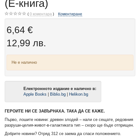
(Е-книга)
0
коментара
Коментиране
6,64 €
12,99 лв.
Не е налично
Електронното издание е налично в:
Apple Books
|
Biblio.bg
|
Helikon.bg
ГЕРОИТЕ НИ СЕ ЗАВЪРНАХА. ТАКА ДА СЕ КАЖЕ.
Първо, лошите новини: древен злодей – нали се сещате, редовния
разруши-целия-живот-в-галактиката тип – скоро ще бъде отприщен.
Добрите новини? Отряд 312 се заема да спаси положението.