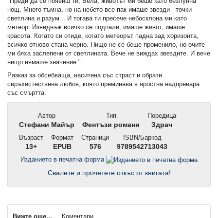
"Преди да се появиш ти, Бела, животът ми беше като безлунна
нощ. Много тъмна, но на небето все пак имаше звезди - точки
светлина и разум... И тогава ти пресече небосклона ми като
метеор. Изведнъж всичко се подпали; имаше живот, имаше
красота. Когато си отиде, когато метеорът падна зад хоризонта,
всичко отново стана черно. Нищо не се беше променило, но очите
ми бяха заслепени от светлината. Вече не виждах звездите. И вече
нищо нямаше значение."
Разказ за обсебваща, наситена със страст и обрати
свръхестествена любов, която преминава в яростна надпревара
със смъртта.
Автор
Тип
Поредица
Стефани Майър
Фентъзи романи
Здрач
Възраст
Формат
Страници
ISBN/Баркод
13+
EPUB
576
9789542713043
Изданието в печатна форма
Свалете и прочетете откъс от книгата!
Вижте още...
Коментари