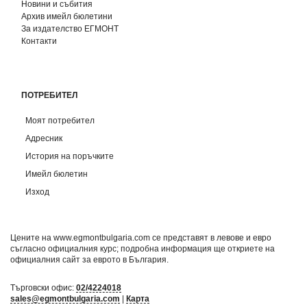
Новини и събития
Архив имейл бюлетини
За издателство ЕГМОНТ
Контакти
ПОТРЕБИТЕЛ
Моят потребител
Адресник
История на поръчките
Имейл бюлетин
Изход
Цените на www.egmontbulgaria.com се представят в левове и евро
съгласно официалния курс; подробна информация ще откриете на
официалния сайт за еврото в България
.
Търговски офис:
02/4224018
sales@egmontbulgaria.com
|
Карта