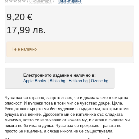
0
коментара
Коментиране
9,20 €
17,99 лв.
Не е налично
Електронното издание е налично в:
Apple Books
|
Biblio.bg
|
Helikon.bg
|
Ozone.bg
Чувствах се странно, защото знаех, че и двамата сме в смъртна
опасност. И въпреки това в този миг се чувствах добре. Цяла.
Усещах как сърцето ми бие лудешки в гърдите ми, как кръвта ми
бушува във вените. Дробовете ми се изпълниха със сладката
миризма, която се излъчваше от кожата му, и сякаш в гърдите ми
никога не бе имало дупка. Чувствах се прекрасно - раната не
просто бе изцелена, а сякаш никога не бе съществувала.