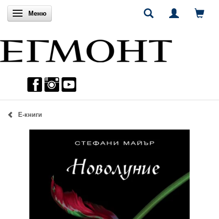
Включи навигацията
Меню
Е-книги