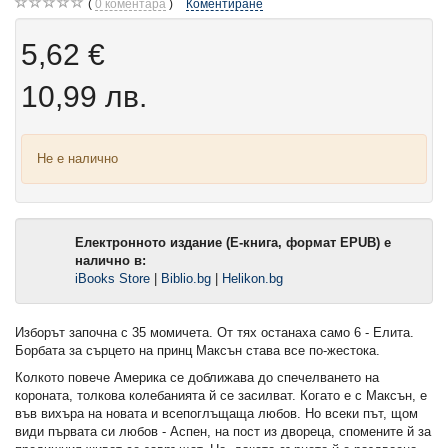
0
коментара
Коментиране
5,62 €
10,99 лв.
Не е налично
Електронното издание (Е-книга, формат EPUB) е
налично в:
iBooks Store
|
Biblio.bg
|
Helikon.bg
Изборът започна с 35 момичета. От тях останаха само 6 - Елита.
Борбата за сърцето на принц Максън става все по-жестока.
Колкото повече Америка се доближава до спечелването на
короната, толкова колебанията й се засилват. Когато е с Максън, е
във вихъра на новата и всепоглъщаща любов. Но всеки път, щом
види първата си любов - Аспен, на пост из двореца, спомените й за