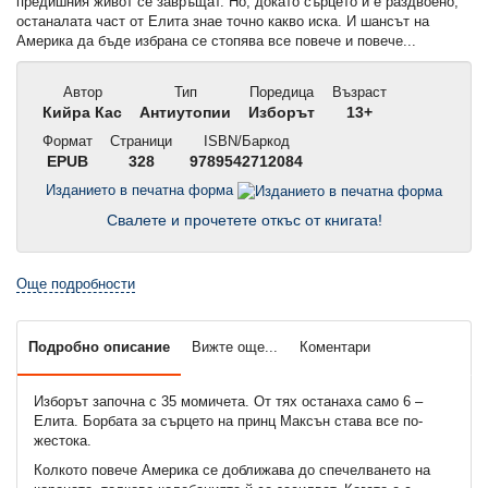
предишния живот се завръщат. Но, докато сърцето й е раздвоено,
останалата част от Елита знае точно какво иска. И шансът на
Америка да бъде избрана се стопява все повече и повече...
Автор
Тип
Поредица
Възраст
Кийра Кас
Антиутопии
Изборът
13+
Формат
Страници
ISBN/Баркод
EPUB
328
9789542712084
Изданието в печатна форма
Свалете и прочетете откъс от книгата!
Още подробности
Подробно описание
Вижте още...
Коментари
Изборът започна с 35 момичета. От тях останаха само 6 –
Елита. Борбата за сърцето на принц Максън става все по-
жестока.
Колкото повече Америка се доближава до спечелването на