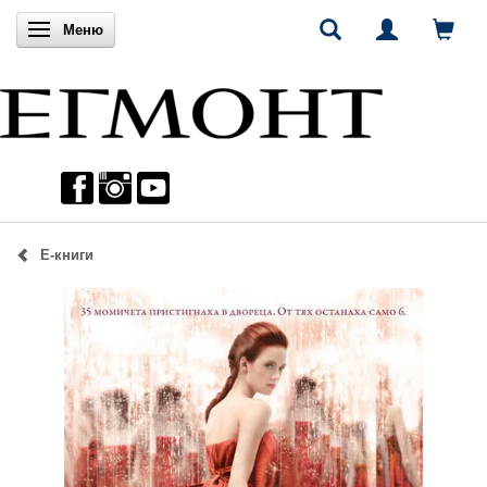
Включи навигацията
Меню
Е-книги