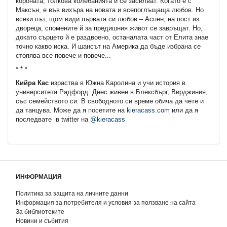
короната, толкова колебанията й се засилват. Когато е с
Максън, е във вихъра на новата и всепоглъщаща любов. Но
всеки път, щом види първата си любов – Аспен, на пост из
двореца, спомените й за предишния живот се завръщат. Но,
докато сърцето й е раздвоено, останалата част от Елита знае
точно какво иска. И шансът на Америка да бъде избрана се
стопява все повече и повече...
* * *
Кийра Кас
израства в Южна Каролина и учи история в
университета Радфорд. Днес живее в Блексбърг, Вирджиния,
със семейството си. В свободното си време обича да чете и
да танцува. Може да я посетите на
kieracass.com
или да я
последвате в twitter на
@kieracass
ИНФОРМАЦИЯ
Политика за защита на личните данни
Информация за потребителя и условия за ползване на сайта
За библиотеките
Новини и събития