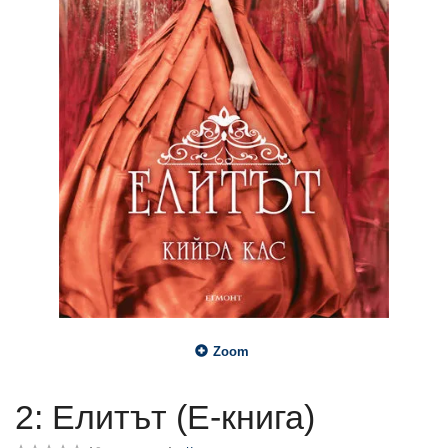
Zoom
2: Елитът (Е-книга)