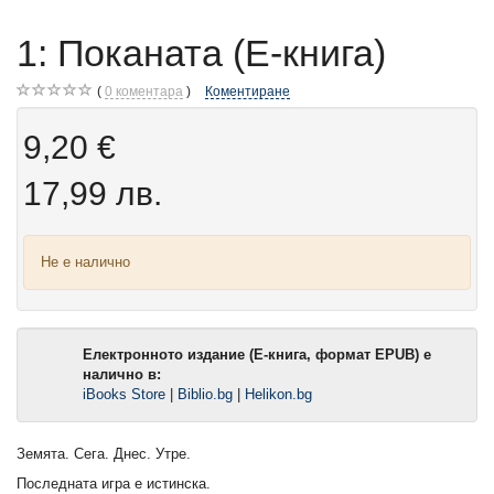
1: Поканата (Е-книга)
0
коментара
Коментиране
9,20 €
17,99 лв.
Не е налично
Електронното издание (Е-книга, формат EPUB) е
налично в:
iBooks Store
|
Biblio.bg
|
Helikon.bg
Земята. Сега. Днес. Утре.
Последната игра е истинска.