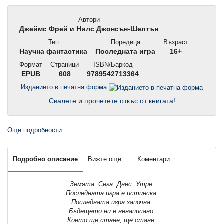
Автори
Джеймс Фрей и Нилс Джонсън-Шелтън
Тип
Поредица
Възраст
Научна фантастика
Последната игра
16+
Формат
Страници
ISBN/Баркод
EPUB
608
9789542713364
Изданието в печатна форма
Свалете и прочетете откъс от книгата!
Още подробности
Подробно описание
Вижте още...
Коментари
Земята. Сега. Днес. Утре.
Последната игра е истинска.
Последната игра започна.
Бъдещето ни е ненаписано.
Което ще стане, ще стане.