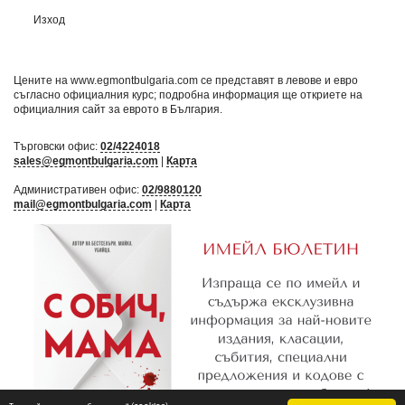
Изход
Цените на www.egmontbulgaria.com се представят в левове и евро
съгласно официалния курс; подробна информация ще откриете на
официалния сайт за еврото в България
.
Търговски офис:
02/4224018
sales@egmontbulgaria.com
|
Карта
Административен офис:
02/9880120
mail@egmontbulgaria.com
|
Карта