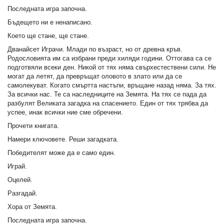
Последната игра започна.
Бъдещето ни е ненаписано.
Което ще стане, ще стане.
Дванайсет Играчи. Млади по възраст, но от древна кръв.
Родословията им са избрани преди хиляди години. Оттогава са се
подготвяли всеки ден. Никой от тях няма свърхестествени сили. Не
могат да летят, да превръщат оловото в злато или да се
самолекуват. Когато смъртта настъпи, връщане назад няма. За тях.
За всички нас. Те са наследниците на Земята. На тях се пада да
разбулят Великата загадка на спасението. Един от тях трябва да
успее, инак всички ние сме обречени.
Прочети книгата.
Намери ключовете. Реши загадката.
Победителят може да е само един.
Играй.
Оцелей.
Разгадай.
Хора от Земята.
Последната игра започна.