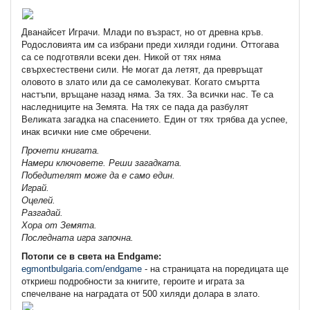
Дванайсет Играчи. Млади по възраст, но от древна кръв.
Родословията им са избрани преди хиляди години. Оттогава
са се подготвяли всеки ден. Никой от тях няма
свърхестествени сили. Не могат да летят, да превръщат
оловото в злато или да се самолекуват. Когато смъртта
настъпи, връщане назад няма. За тях. За всички нас. Те са
наследниците на Земята. На тях се пада да разбулят
Великата загадка на спасението. Един от тях трябва да успее,
инак всички ние сме обречени.
Прочети книгата.
Намери ключовете. Реши загадката.
Победителят може да е само един.
Играй.
Оцелей.
Разгадай.
Хора от Земята.
Последната игра започна.
Потопи се в света на Endgame:
egmontbulgaria.com/endgame
- на страницата на поредицата ще
откриеш подробности за книгите, героите и играта за
спечелване на наградата от 500 хиляди долара в злато.