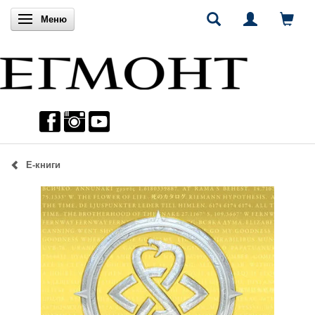
Включи навигацията
Меню
Е-книги