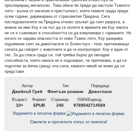
проспериращ мегаполис. Това обаче бе преди да настъпи Тъмното
лято - вълна от насилие и престъпност, която помете града преди
осем години, дирижирана от страховития Предача. Сега
последователите на Предача отново тръгват да сеят разруха, а
момче на име Коу е на път да се оплете в мрежите им.Коу никога
не се е съмнявал в способността си да комуникира с гарваните. Но
когато се задава опасността от ново Тъмно лято, Коу разкрива
подземния свят на дивогласите от Блекстоун - тези, притежаващи
силата да говорят с животните и да ги контролират. Коу е един от
тях. За да спаси града си, той трябва бързо да овладее
способности, които никога не е подозирал, че притежава, и да се
подготви за битка срещу зла сила, каквато никой не може да си
представи.
Автор
Тип
Поредица
Джейкъб Грей
Фентъзи романи
Дивогласи
Възраст
Формат
Страници
ISBN/Баркод
10+
EPUB
240
9789542714569
Изданието в печатна форма
Свалете и прочетете откъс от книгата!