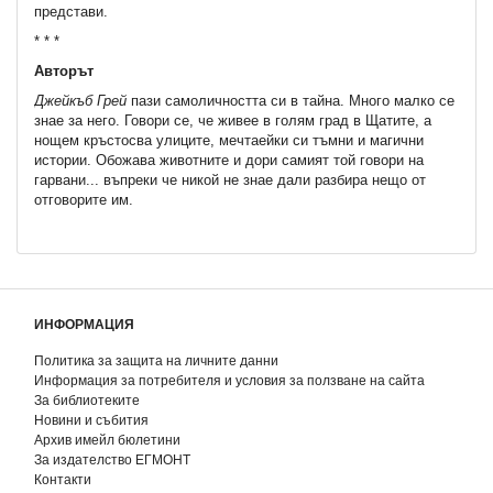
представи.
* * *
Авторът
Джейкъб Грей
пази самоличността си в тайна. Много малко се
знае за него. Говори се, че живее в голям град в Щатите, а
нощем кръстосва улиците, мечтаейки си тъмни и магични
истории. Обожава животните и дори самият той говори на
гарвани... въпреки че никой не знае дали разбира нещо от
отговорите им.
ИНФОРМАЦИЯ
Политика за защита на личните данни
Информация за потребителя и условия за ползване на сайта
За библиотеките
Новини и събития
Архив имейл бюлетини
За издателство ЕГМОНТ
Контакти