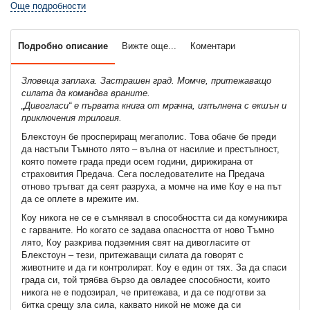
Още подробности
Подробно описание
Вижте още...
Коментари
Зловеща заплаха. Застрашен град. Момче, притежаващо
силата да командва враните.
„Дивогласи“ е първата книга от мрачна, изпълнена с екшън и
приключения трилогия.
Блекстоун бе проспериращ мегаполис. Това обаче бе преди
да настъпи Тъмното лято – вълна от насилие и престъпност,
която помете града преди осем години, дирижирана от
страховития Предача. Сега последователите на Предача
отново тръгват да сеят разруха, а момче на име Коу е на път
да се оплете в мрежите им.
Коу никога не се е съмнявал в способността си да комуникира
с гарваните. Но когато се задава опасността от ново Тъмно
лято, Коу разкрива подземния свят на дивогласите от
Блекстоун – тези, притежаващи силата да говорят с
животните и да ги контролират. Коу е един от тях. За да спаси
града си, той трябва бързо да овладее способности, които
никога не е подозирал, че притежава, и да се подготви за
битка срещу зла сила, каквато никой не може да си