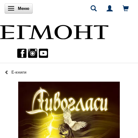
Включи навигацията
Меню
Е-книги