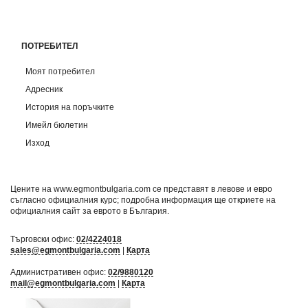
ПОТРЕБИТЕЛ
Моят потребител
Адресник
История на поръчките
Имейл бюлетин
Изход
Цените на www.egmontbulgaria.com се представят в левове и евро
съгласно официалния курс; подробна информация ще откриете на
официалния сайт за еврото в България
.
Търговски офис:
02/4224018
sales@egmontbulgaria.com
|
Карта
Административен офис:
02/9880120
mail@egmontbulgaria.com
|
Карта