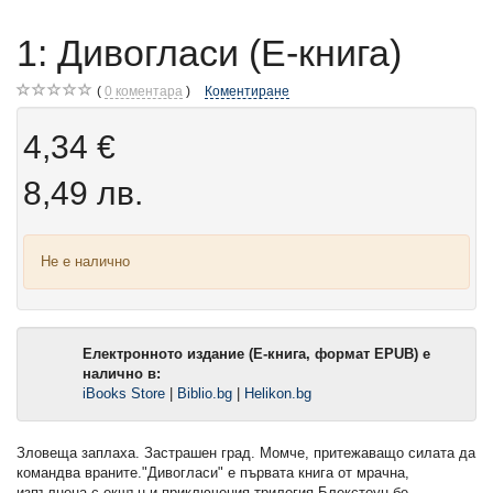
1: Дивогласи (Е-книга)
0
коментара
Коментиране
4,34 €
8,49 лв.
Не е налично
Електронното издание (Е-книга, формат EPUB) е
налично в:
iBooks Store
|
Biblio.bg
|
Helikon.bg
Зловеща заплаха. Застрашен град. Момче, притежаващо силата да
командва враните."Дивогласи" е първата книга от мрачна,
изпълнена с екшън и приключения трилогия.Блекстоун бе