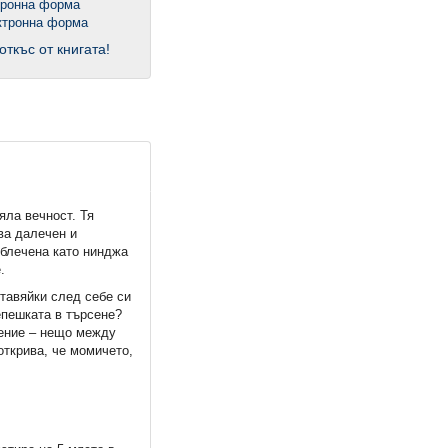
тронна форма
откъс от книгата!
яла вечност. Тя
ова далечен и
облечена като нинджа
.
ставяйки след себе си
епешката в търсене?
чение – нещо между
открива, че момичето,