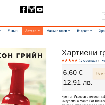
Е-книги
Автори
Марки и герои
Възраст
Хро
Хартиени г
1
коментара
К
6,60 €
Не е 
12,91 лв.
Куентин Якобсен е влюбен тай
импулсивна Марго Рот Шпигел