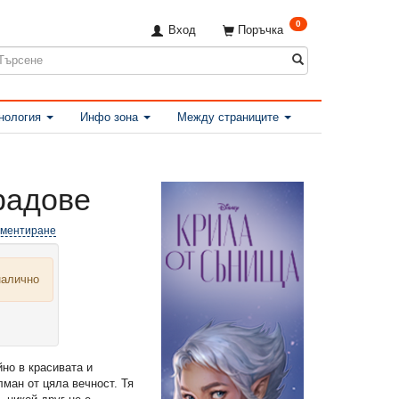
0
Вход
Поръчка
нология
Инфо зона
Между страниците
радове
оментиране
налично
но в красивата и
ман от цяла вечност. Тя