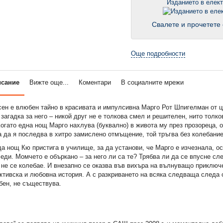
Изданието в елек
Свалете и прочетете 
Още подробности
исание
Вижте още...
Коментари
В социалните мрежи
ен е влюбен тайно в красивата и импулсивна Марго Рот Шпигелман от ц
 загадка за него – никой друг не е толкова смел и решителен, нито толк
огато една нощ Марго нахлува (буквално) в живота му през прозореца, 
а да я последва в хитро замислено отмъщение, той тръгва без колебание
а нощ Кю пристига в училище, за да установи, че Марго е изчезнала, о
еди. Момчето е объркано – за него ли са те? Трябва ли да се впусне сл
 не се колебае. И внезапно се оказва във вихъра на вълнуващо приклю
ктивска и любовна история. А с разкриването на всяка следваща следа 
бен, не съществува.