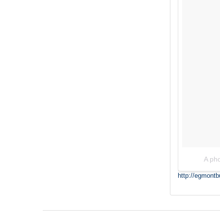
A ph
http://egmontb