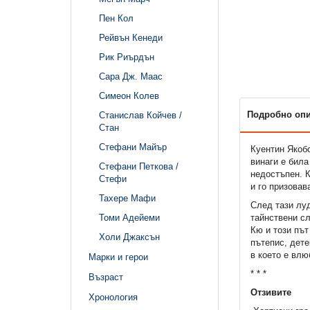
Пен Кол
Рейвън Кенеди
Рик Риърдън
Сара Дж. Маас
Симеон Колев
Подробно оп
Станислав Койчев /
Стан
Стефани Майър
Куентин Якобс
винаги е била
Стефани Петкова /
недостъпен. К
Стефи
и го призовав
Тахере Мафи
След тази луд
тайнствени сл
Томи Адейеми
Кю и този път
Холи Джаксън
пътепис, дете
в което е влю
Марки и герои
* * *
Възраст
Отзивите
Хронология