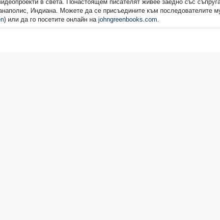
идеопроекти в света. Понастоящем писателят живее заедно със съпруга
анаполис, Индиана. Можете да се присъедините към последователите му 
en
) или да го посетите онлайн на
johngreenbooks.com
.