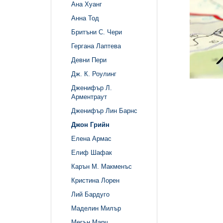
Ана Хуанг
Анна Тод
Бритъни С. Чери
Гергана Лаптева
Девни Пери
Дж. К. Роулинг
Дженифър Л.
Арментраут
Дженифър Лин Барнс
Джон Грийн
Елена Армас
Елиф Шафак
Карън М. Макменъс
Кристина Лорен
Лий Бардуго
Маделин Милър
Мегън Марч