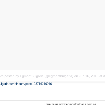
oto posted by EgmontBulgaria (@egmontbulgaria)
on
Jun 16, 2015 at
ulgaria.tumblr.com/post/123716216916
Цените на www.egmontbulgaria.com се