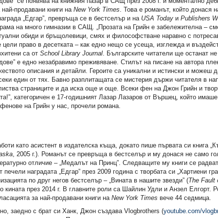
дове” се появява на книжния пазар в САЩ през 2008 г. и моментално деб
 най-продавани книги на
New York Times
. Това е романът, който донася 
аграда „Едгар”, превръща се в бестселър и на
USA Today
и
Publishers W
рама на много гимназии в САЩ. „Прозата на Грийн е забележителна – см
туални обиди и бръщолевици, смях и философстване наравно с потрес
е цели право в десетката – как едно нещо се усеща, изглежда и въздейс
зхитени са от
School Library Journal
. Българските читатели ще останат не
дове” е едно незабравимо преживяване. Стилът на писане на автора пле
еството описания и детайли. Героите са уникални и истински и можеш д
секи един от тях. Бавно разплитащата се мистерия държи читателя в нап
иства страниците и да иска още и още. Всеки фен на Джон Грийн и тво
та!”, категоричен е 17-годишният Лазар Лазаров от Вършец, който имаш
фенове на Грийн у нас, прочели романа.
боти като асистент в издателска къща, докато пише първата си книга „К
019)
Вината в нашите звезди
Костенурки до без
laska
, 2005 г.). Романът се превръща в бестселър и му донася не само г
(издание с твърда корица)
ературно отличие – „Медалът на Принц”. Следващите му книги се радват
т печели наградата „Едгар” през 2009 година с творбата си „Хартиени гра
7,62 €
10,17 €
анизацията по друг негов бестселър – „Вината в нашите звезди” (
The Fault 
.
14,90 лв.
19,89 лв.
о кината през 2014 г. В главните роли са Шайлин Удли и Анзел Елгорт.
ласацията за най-продавани книги на
New York Times
вече 44 седмица.
, заедно с брат си Ханк, Джон създава Vlogbrothers (
youtube.com/vlogb