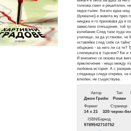
винаги е била загадка за него 
толкова смел и решителен, н
недостъпен. Когато една нощ
(буквално) в живота му през 
нинджа и го призовава да я п
замислено отмъщение, той тр
колебание.След тази луда но
училище, за да установи, че 
оставяйки след себе си тайн
объркано - за него ли са те? 
слепешката в търсене? Кю и т
И внезапно се оказва във ви
приключение - нещо между пъ
любовна история. А с разкрив
следваща следа открива, че м
влюбен, не съществува.
Автор
Тип
Джон Грийн
Роман
Формат
Страници
14 x 21
320 черно-бе
ISBN/Баркод
9789542710752