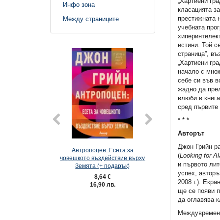
„Хартиени гра
Инфо зона
класацията за
престижната н
Между страниците
учебната прог
хиперинтелек
истини. Той с
страница”, въ
„Хартиени гра
начало с множ
себе си във в
жадно да прел
влюби в книга
сред първите 
* * *
Авторът
Джон Грийн ра
Антропоцен: Есета за
Сняг вали (2
(
Looking for A
човешкото въздействие върху
и първото лит
Земята (+ подарък)
успех, авторъ
8,64 €
7,62 €
2008 г.). Екр
16,90 лв.
14,90 лв
ще се появи п
да оглавява к
Междувременно