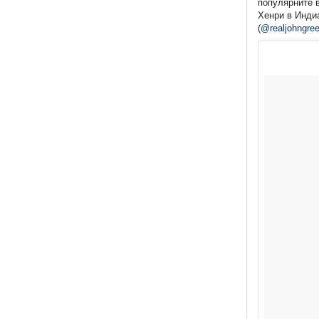
популярните в
Хенри в Инди
(
@realjohngre