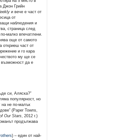
ютира на 5 място в
на Джон Грийн
eekly
и вече е част от
есица от
аващи наблюдения и
тва, страница след
 по-малко впечатлени.
нява още от самото
а откриеш част от
режение и го кара
рчеството му ще се
е възможност да е
ъде си, Аляска?”
края
Уил Грейсън, Уил Грейсън
оляма популярност, но
 на не по-малък
дове” (Paper Towns,
6,60 €
of Our Stars
, 2012 г.)
12,91 лв.
 Романът продължава
rothers
) – един от най-