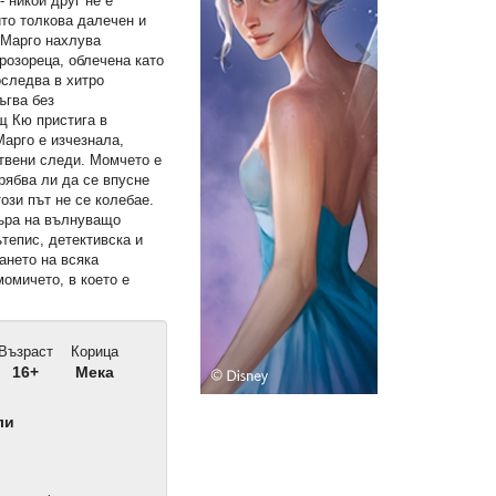
- никой друг не е
ито толкова далечен и
 Марго нахлува
прозореца, облечена като
оследва в хитро
ъгва без
щ Кю пристига в
Марго е изчезнала,
ствени следи. Момчето е
Трябва ли да се впусне
ози път не се колебае.
хъра на вълнуващо
тепис, детективска и
ането на всяка
омичето, в което е
Възраст
Корица
16+
Мека
ли