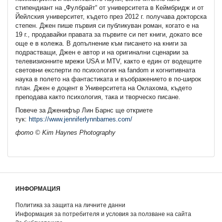
стипендиант на „Фулбрайт“ от университета в Кеймбридж и от
Йейлския университет, където през 2012 г. получава докторска
степен. Джен пише първия си публикуван роман, когато е на
19 г., продавайки правата за първите си пет книги, докато все
още е в колежа. В допълнение към писането на книги за
подрастващи, Джен е автор и на оригинални сценарии за
телевизионните мрежи USA и MTV, както е един от водещите
световни експерти по психология на fandom и когнитивната
наука в полето на фантастиката и въображението в по-широк
план. Джен е доцент в Университета на Оклахома, където
преподава както психология, така и творческо писане.
Повече за Дженифър Лин Барнс ще откриете
тук:
https://www.jenniferlynnbarnes.com/
фото © Kim Haynes Photography
ИНФОРМАЦИЯ
Политика за защита на личните данни
Информация за потребителя и условия за ползване на сайта