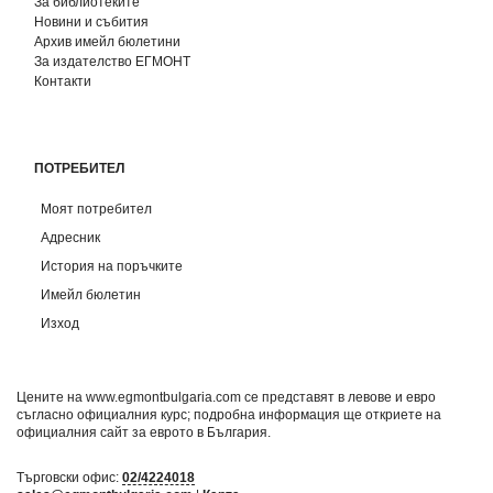
За библиотеките
Новини и събития
Архив имейл бюлетини
За издателство ЕГМОНТ
Контакти
ПОТРЕБИТЕЛ
Моят потребител
Адресник
История на поръчките
Имейл бюлетин
Изход
Цените на www.egmontbulgaria.com се представят в левове и евро
съгласно официалния курс; подробна информация ще откриете на
официалния сайт за еврото в България
.
Търговски офис:
02/4224018