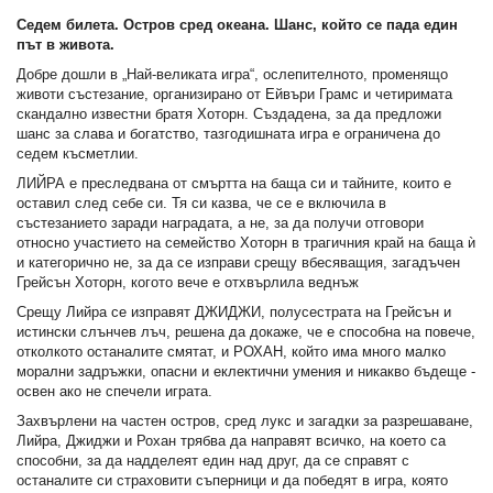
Седем билета. Остров сред океана. Шанс, който се пада един
път в живота.
Добре дошли в „Най-великата игра“, ослепителното, променящо
животи състезание, организирано от Ейвъри Грамс и четиримата
скандално известни братя Хоторн. Създадена, за да предложи
шанс за слава и богатство, тазгодишната игра е ограничена до
седем късметлии.
ЛИЙРА е преследвана от смъртта на баща си и тайните, които е
оставил след себе си. Тя си казва, че се е включила в
състезанието заради наградата, а не, за да получи отговори
относно участието на семейство Хоторн в трагичния край на баща ѝ
и категорично не, за да се изправи срещу вбесяващия, загадъчен
Грейсън Хоторн, когото вече е отхвърлила веднъж
Срещу Лийра се изправят ДЖИДЖИ, полусестрата на Грейсън и
истински слънчев лъч, решена да докаже, че е способна на повече,
отколкото останалите смятат, и РОХАН, който има много малко
морални задръжки, опасни и еклектични умения и никакво бъдеще -
освен ако не спечели играта.
Захвърлени на частен остров, сред лукс и загадки за разрешаване,
Лийра, Джиджи и Рохан трябва да направят всичко, на което са
способни, за да надделеят един над друг, да се справят с
останалите си страховити съперници и да победят в игра, която