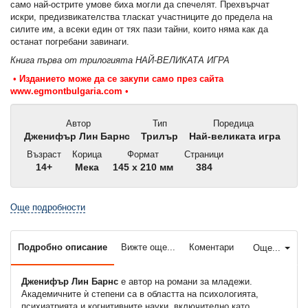
само най-острите умове биха могли да спечелят. Прехвърчат
искри, предизвикателства тласкат участниците до предела на
силите им, а всеки един от тях пази тайни, които няма как да
останат погребани завинаги.
Книга първа от трилогията НАЙ-ВЕЛИКАТА ИГРА
•
Изданието може да се закупи само през сайта
www.egmontbulgaria.com
•
Автор
Тип
Поредица
Дженифър Лин Барнс
Трилър
Най-великата игра
Възраст
Корица
Формат
Страници
14+
Мека
145 x 210 мм
384
Още подробности
Подробно описание
Вижте още...
Коментари
Още...
Дженифър Лин Барнс
е автор на романи за младежи.
Академичните ѝ степени са в областта на психологията,
психиатрията и когнитивните науки, включително като