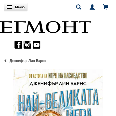
Включи навигацията
Меню
Дженифър Лин Барнс