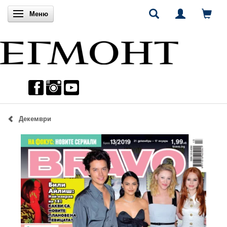
Включи навигацията
Меню
Декември