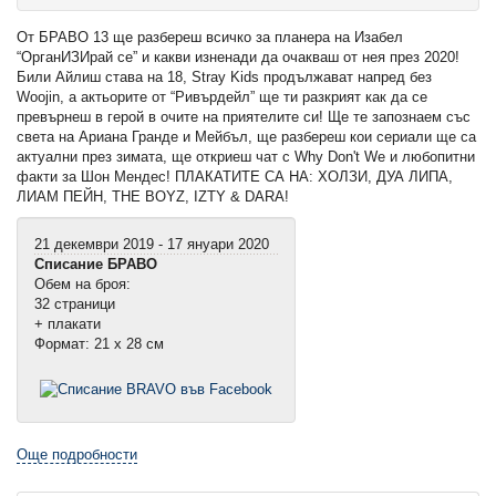
От БРАВО 13 ще разбереш всичко за планера на Изабел
“ОрганИЗИрай се” и какви изненади да очакваш от нея през 2020!
Били Айлиш става на 18, Stray Kids продължават напред без
Woojin, а актьорите от “Ривърдейл” ще ти разкрият как да се
превърнеш в герой в очите на приятелите си! Ще те запознаем със
света на Ариана Гранде и Мейбъл, ще разбереш кои сериали ще са
актуални през зимата, ще откриеш чат с Why Don't We и любопитни
факти за Шон Мендес! ПЛАКАТИТЕ СА НА: ХОЛЗИ, ДУА ЛИПА,
ЛИАМ ПЕЙН, THE BOYZ, IZTY & DARA!
21 декември 2019 - 17 януари 2020
Списание БРАВО
Обем на броя:
32 страници
+ плакати
Формат: 21 х 28 см
Още подробности