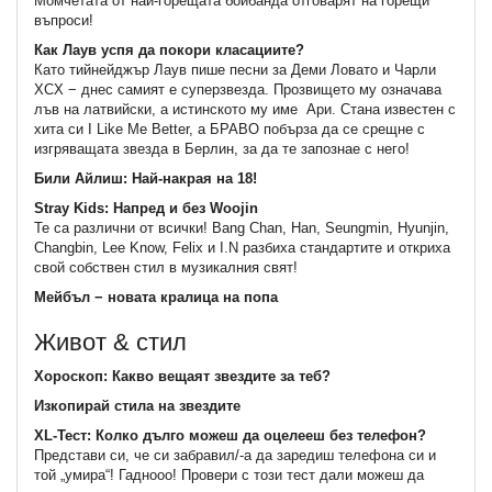
Момчетата от най-горещата бойбанда отговарят на горещи
въпроси!
Как Лаув успя да покори класациите?
Като тийнейджър Лаув пише песни за Деми Ловато и Чарли
XCX − днес самият е суперзвезда. Прозвището му означава
лъв на латвийски, а истинското му име Ари. Стана известен с
хита си I Like Me Better, а БРАВО побърза да се срещне с
изгряващата звезда в Берлин, за да те запознае с него!
Били Айлиш: Най-накрая на 18!
Stray Kids: Напред и без Woojin
Те са различни от всички! Bang Chan, Han, Seungmin, Hyunjin,
Changbin, Lee Know, Felix и I.N разбиха стандартите и откриха
свой собствен стил в музикалния свят!
Мейбъл − новата кралица на попа
Живот & стил
Хороскоп: Какво вещаят звездите за теб?
Изкопирай стила на звездите
XL-Тест: Колко дълго можеш да оцелееш без телефон?
Представи си, че си забравил/-а да заредиш телефона си и
той „умира“! Гаднооо! Провери с този тест дали можеш да