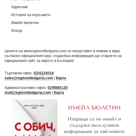
Адресник
История на поръчките
Имейл бюлетин
Изход
Цените на www.egmontbulgaria.com се представят в левове и евро
съгласно официалния курс; подробна информация ще откриете на
официалния сайт за еврото в България
.
Търговски офис:
02/4224018
sales@egmontbulgaria.com
|
Карта
Административен офис:
02/9880120
mail@egmontbulgaria.com
|
Карта