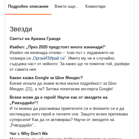
Подробно описание
Вижте още...
Коментари
Звезди
Светът на Ариана Гранде
Изабел: „През 2020 предстоят много изненади!“
Изабел ни изненада отново − този път с издаването на
планера си
„ОрганИЗИрай се“
. Името му не е случайно,
съдържа част от нейното. За какво ще ти помогне той, разбери
от самата нея:
Какво казва Google за Шон Мендес?
Бихме искали да знаем всяка малка подробност за Шон
Мендес (21), а ти? Затова попитахме експерта Google!
Всеки може да е герой! Научи как от звездите на
„Ривърдейл“!
И ти можеш да разсмиваш приятелите си и близките си и да
изглеждаш като герой в техните очи. Защото всеки притежава
суперсили! Как да ги активираш? Научи от звездите на
„Ривърдейл“...
Чат с Why Don't We