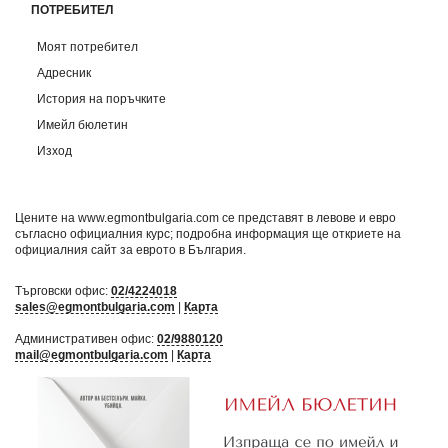
ПОТРЕБИТЕЛ
Моят потребител
Адресник
История на поръчките
Имейл бюлетин
Изход
Цените на www.egmontbulgaria.com се представят в левове и евро
съгласно официалния курс; подробна информация ще откриете на
официалния сайт за еврото в България
.
Търговски офис:
02/4224018
sales@egmontbulgaria.com
|
Карта
Административен офис:
02/9880120
mail@egmontbulgaria.com
|
Карта