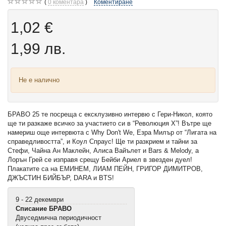
0
коментара
Коментиране
1,02 €
1,99 лв.
Не е налично
БРАВО 25 те посреща с ексклузивно интервю с Гери-Никол, която
ще ти разкаже всичко за участието си в “Революция Х”! Вътре ще
намериш още интервюта с Why Don't We, Езра Милър от “Лигата на
справедливостта”, и Коул Спраус! Ще ти разкрием и тайни за
Стефи, Чайна Ан Маклейн, Алиса Вайълет и Bars & Melody, а
Лорън Грей се изправя срещу Бейби Ариел в звезден дуел!
Плакатите са на ЕМИНЕМ, ЛИАМ ПЕЙН, ГРИГОР ДИМИТРОВ,
ДЖЪСТИН БИЙБЪР, DARA и BTS
!
9 - 22 декември
Списание БРАВО
Двуседмична периодичност