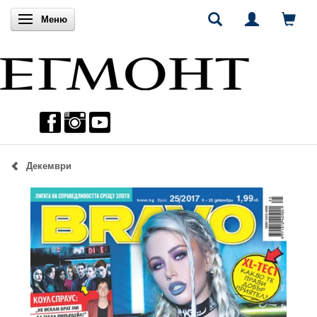
Включи навигацията
Меню
Декември