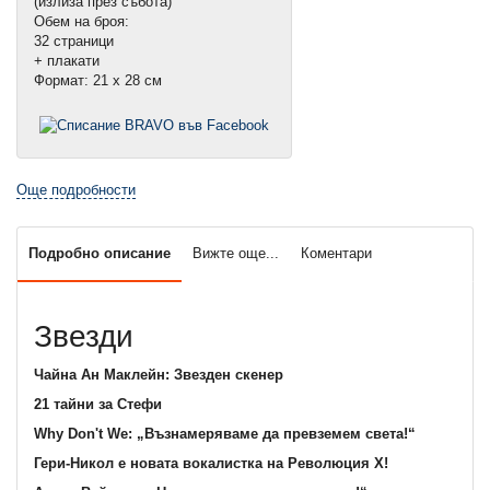
(излиза през събота)
Обем на броя:
32 страници
+ плакати
Формат: 21 х 28 см
Още подробности
Подробно описание
Вижте още...
Коментари
Звезди
Чайна Ан Маклейн: Звезден скенер
21 тайни за Стефи
Why Don't We: „Възнамеряваме да превземем света!“
Гери-Никол е новата вокалистка на Революция X!