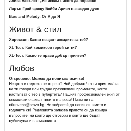
Алиса Вайълет: „Не искам никога да порасна!“
Лорън Грей срещу Бейби Ариел в звезден дуел
Bars and Melody: От А до Я
Живот & стил
Хороскоп: Какво вещаят звездите за теб?
XL-Тест: Кой комиксов герой си ти?
XL-Тест: Какво те прави добър приятел?
Любов
Откровено: Можеш да попиташ всичко!
Нещата с гаджето не вървят? Най-добрият/-та ти приятел/-ка
не ти говори или трудно преживяваш промените, които
настъпват с теб в пубертета? Нашият професионален екип от
сексолози очакват твоите въпроси! Пиши ни на:
otkroveno@bravo.bg. Не забравяй да напишеш името и
годините си! Редакцията запазва правото си да избира
въпросите, на които ще отговори и които ще бъдат
публикувани в списанието.