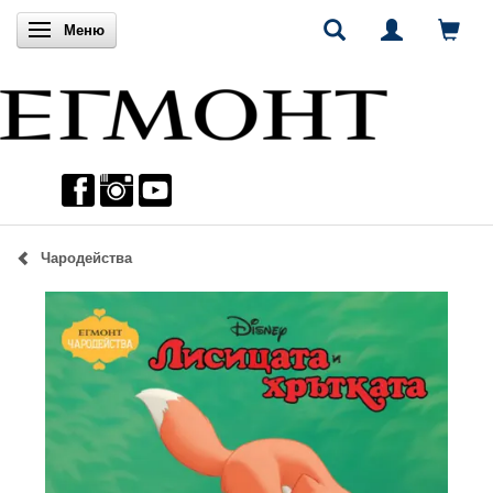
Включи навигацията
Меню
Чародейства