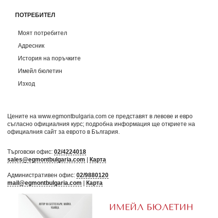
ПОТРЕБИТЕЛ
Моят потребител
Адресник
История на поръчките
Имейл бюлетин
Изход
Цените на www.egmontbulgaria.com се представят в левове и евро
съгласно официалния курс; подробна информация ще откриете на
официалния сайт за еврото в България
.
Търговски офис:
02/4224018
sales@egmontbulgaria.com
|
Карта
Административен офис:
02/9880120
mail@egmontbulgaria.com
|
Карта