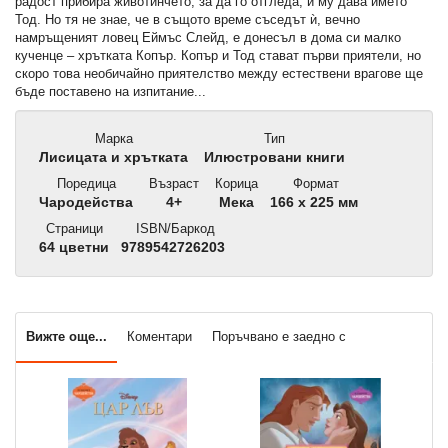
радост прибира животинчето, за да го отгледа, и му дава името
Тод. Но тя не знае, че в същото време съседът ѝ, вечно
намръщеният ловец Еймъс Слейд, е донесъл в дома си малко
кученце – хрътката Копър. Копър и Тод стават първи приятели, но
скоро това необичайно приятелство между естествени врагове ще
бъде поставено на изпитание...
Марка
Тип
Лисицата и хрътката
Илюстровани книги
Поредица
Възраст
Корица
Формат
Чародейства
4+
Мека
166 x 225 мм
Страници
ISBN/Баркод
64 цветни
9789542726203
Вижте още...
Коментари
Поръчвано е заедно с