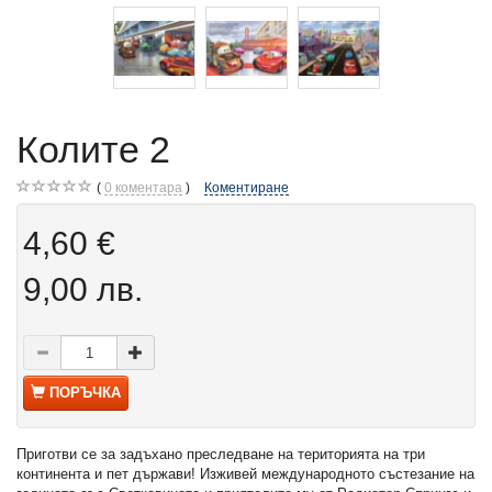
Колите 2
0
коментара
Коментиране
4,60 €
9,00 лв.
ПОРЪЧКА
Приготви се за задъхано преследване на територията на три
континента и пет държави! Изживей международното състезание на