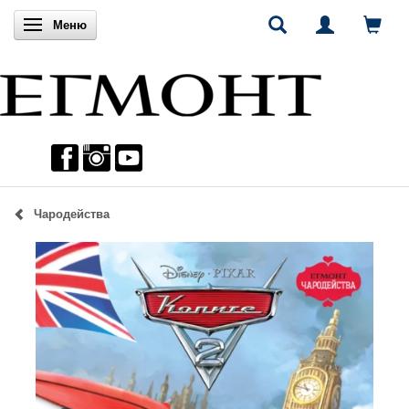
Включи навигацията
Меню
Чародейства