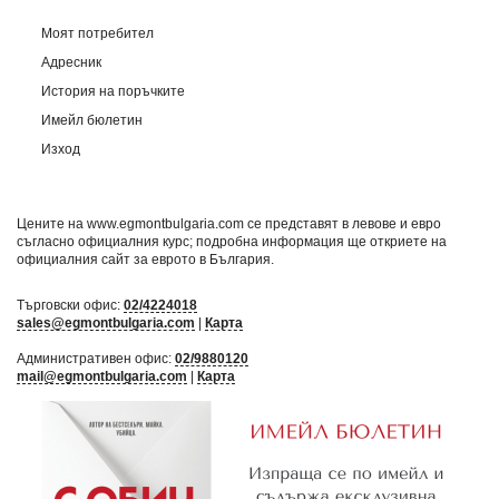
Моят потребител
Адресник
История на поръчките
Имейл бюлетин
Изход
Цените на www.egmontbulgaria.com се представят в левове и евро
съгласно официалния курс; подробна информация ще откриете на
официалния сайт за еврото в България
.
Търговски офис:
02/4224018
sales@egmontbulgaria.com
|
Карта
Административен офис:
02/9880120
mail@egmontbulgaria.com
|
Карта