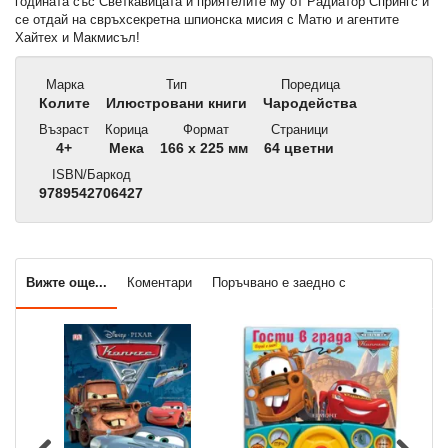
годината със Светкавицата и приятелите му от Радиатор Спрингс и
се отдай на свръхсекретна шпионска мисия с Матю и агентите
Хайтех и Макмисъл!
Марка
Тип
Поредица
Колите
Илюстровани книги
Чародейства
Възраст
Корица
Формат
Страници
4+
Мека
166 x 225 мм
64 цветни
ISBN/Баркод
9789542706427
Вижте още...
Коментари
Поръчвано е заедно с