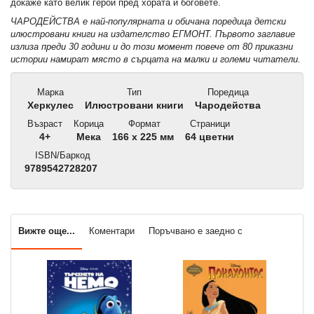
докаже като велик герой пред хората и боговете.
ЧАРОДЕЙСТВА е най-популярната и обичана поредица детски
илюстровани книги на издателство ЕГМОНТ. Първото заглавие
излиза преди 30 години и до този момент повече от 80 приказни
истории намират място в сърцата на малки и големи читатели.
Марка
Тип
Поредица
Херкулес
Илюстровани книги
Чародейства
Възраст
Корица
Формат
Страници
4+
Мека
166 x 225 мм
64 цветни
ISBN/Баркод
9789542728207
Вижте още...
Коментари
Поръчвано е заедно с