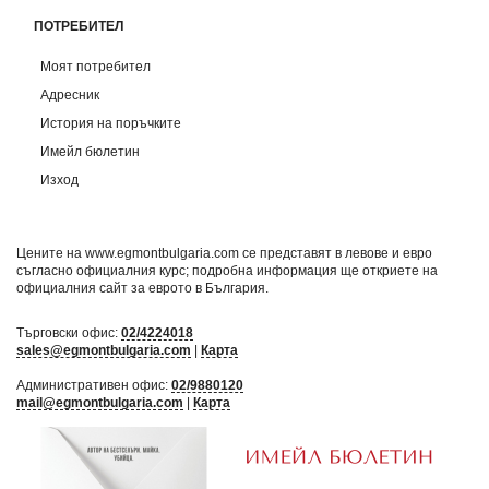
ПОТРЕБИТЕЛ
Моят потребител
Адресник
История на поръчките
Имейл бюлетин
Изход
Цените на www.egmontbulgaria.com се представят в левове и евро
съгласно официалния курс; подробна информация ще откриете на
официалния сайт за еврото в България
.
Търговски офис:
02/4224018
sales@egmontbulgaria.com
|
Карта
Административен офис:
02/9880120
mail@egmontbulgaria.com
|
Карта