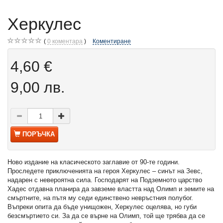
Херкулес
0
коментара
Коментиране
4,60 €
9,00 лв.
ПОРЪЧКА
Ново издание на класическото заглавие от 90-те години.
Проследете приключенията на героя Херкулес – синът на Зевс,
надарен с невероятна сила. Господарят на Подземното царство
Хадес отдавна планира да завземе властта над Олимп и земите на
смъртните, на пътя му седи единствено невръстния полубог.
Въпреки опита да бъде унищожен, Херкулес оцелява, но губи
безсмъртието си. За да се върне на Олимп, той ще трябва да се