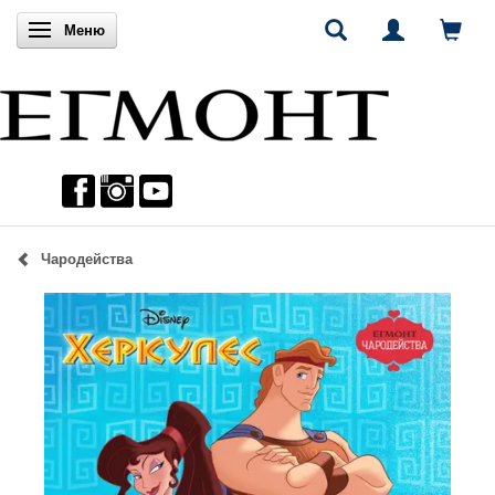
Включи навигацията
Меню
Чародейства