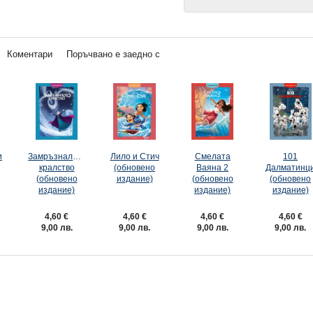
Коментари
Поръчвано е заедно с
и
Замръзналото
Лило и Стич
Смелата
101
кралство
(обновено
Ваяна 2
Далматинц
(обновено
издание)
(обновено
(обновено
издание)
издание)
издание)
4,60 €
4,60 €
4,60 €
4,60 €
9,00 лв.
9,00 лв.
9,00 лв.
9,00 лв.