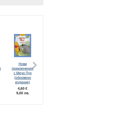
Нови
Зоотрополис
Зоотрополис
Красавицат
и
приключения
(обновено
2
и Звяра
с Мечо Пух
издание)
(обновено
(обновено
издание)
издание)
4,60 €
4,60 €
4,60 €
4,60 €
9,00 лв.
9,00 лв.
9,00 лв.
9,00 лв.