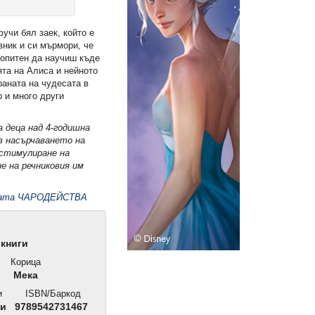
учи бял заек, който е
вник и си мърмори, че
бопитен да научиш къде
ята на Алиса и нейното
раната на чудесата в
 и много други
а деца над 4-годишна
в насърчаването на
стимулиране на
е на речниковия им
ицата ЧАРОДЕЙСТВА
книги
Корица
Мека
и
ISBN/Баркод
ни
9789542731467