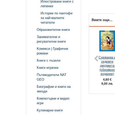
Илюстровани книги с
лепенки
Истории по пантофи
за най-малките
Вижте още...
читатели
Образователни книги
Занимателни и
рисувателни книги
Kомикси | Графични
романи
Снежанка 
Книги с пъзели
седемте
джуджета
Книги играчки
(обновено
издание)
Пътеводители NAT
GEO
4,60 €
9,00 лв.
Биографии и книги на
звезди
Компютърни и видео
игри
Кулинарни книги