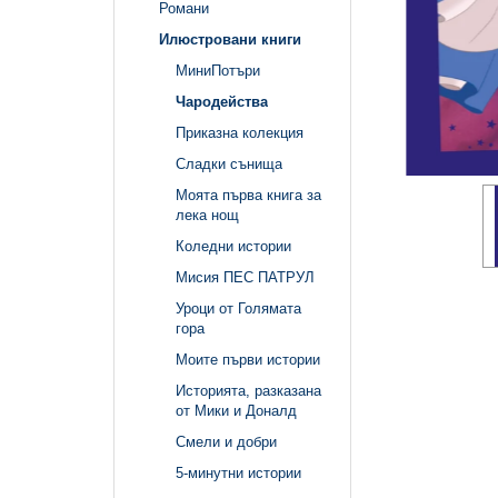
Романи
Илюстровани книги
МиниПотъри
Чародейства
Приказна колекция
Сладки сънища
Моята първа книга за
лека нощ
Коледни истории
Мисия ПЕС ПАТРУЛ
Уроци от Голямата
гора
Моите първи истории
Историята, разказана
от Мики и Доналд
Смели и добри
5-минутни истории