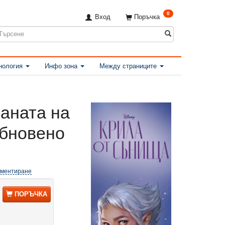
0
Вход
Поръчка
нология
Инфо зона
Между страниците
раната на
обновено
оментиране
ПОРЪЧКА