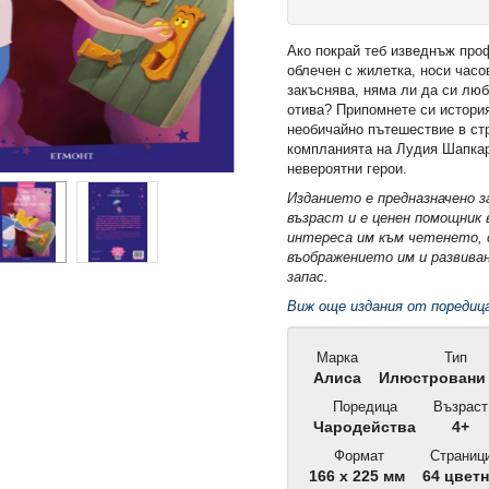
Ако покрай теб изведнъж проф
облечен с жилетка, носи часо
закъснява, няма ли да си лю
отива? Припомнете си истори
необичайно пътешествие в ст
компланията на Лудия Шапкар
невероятни герои.
Изданието е предназначено з
възраст и е ценен помощник 
интереса им към четенето, 
въображението им и развиван
запас.
Виж още издания от поред
Марка
Тип
Алиса
Илюстровани 
Поредица
Възраст
Чародейства
4+
Формат
Страниц
166 x 225 мм
64 цвет