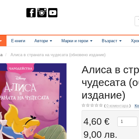
Е-книги
Автори
Марки и герои
Възраст
Хро
ва
Алиса в страната на чудесата (обновено издание)
Алиса в ст
чудесата (
издание)
0
коментара
К
4,60 €
9,00 лв.