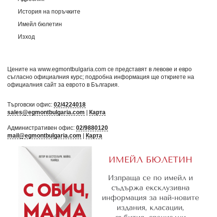
История на поръчките
Имейл бюлетин
Изход
Цените на www.egmontbulgaria.com се представят в левове и евро
съгласно официалния курс; подробна информация ще откриете на
официалния сайт за еврото в България
.
Търговски офис:
02/4224018
sales@egmontbulgaria.com
|
Карта
Административен офис:
02/9880120
mail@egmontbulgaria.com
|
Карта