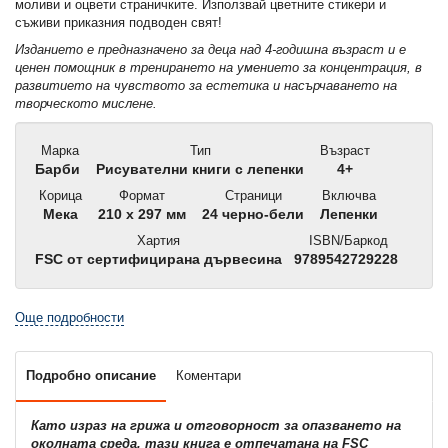
моливи и оцвети страничките. Използвай цветните стикери и
съживи приказния подводен свят!
Изданието е предназначено за деца над 4-годишна възраст и е
ценен помощник в тренирането на умението за концентрация, в
развитието на чувството за естетика и насърчаването на
творческото мислене.
Марка
Тип
Възраст
Барби
Рисувателни книги с лепенки
4+
Корица
Формат
Страници
Включва
Мека
210 x 297 мм
24 черно-бели
Лепенки
Хартия
ISBN/Баркод
FSC от сертифицирана дървесина
9789542729228
Още подробности
Подробно описание
Коментари
Като израз на грижа и отговорност за опазването на
околната среда, тази книга е отпечатана на FSC