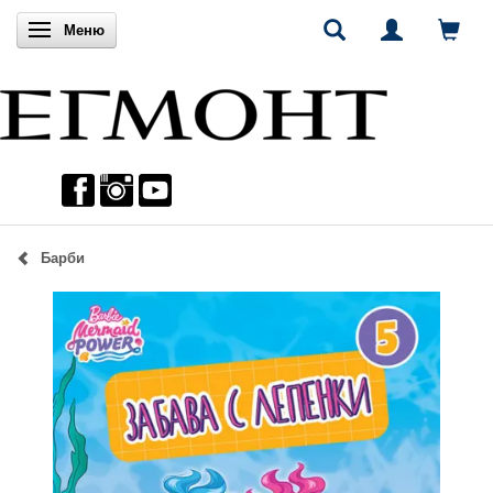
Включи навигацията
Меню
Барби