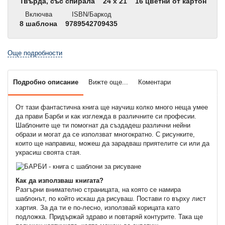
Твърда, със спирала
24 x 21
16 цветни от картон
Включва
ISBN/Баркод
8 шаблона
9789542709435
Още подробности
Подробно описание
Вижте още...
Коментари
От тази фантастична книга ще научиш колко много неща умее
да прави Барби и как изглежда в различните си професии.
Шаблоните ще ти помогнат да създадеш различни нейни
образи и могат да се използват многократно. С рисунките,
които ще направиш, можеш да зарадваш приятелите си или да
украсиш своята стая.
Как да използваш книгата?
Разгърни внимателно страницата, на която се намира
шаблонът, по който искаш да рисуваш. Постави го върху лист
хартия. За да ти е по-лесно, използвай корицата като
подложка. Придържай здраво и повтаряй контурите. Така ще