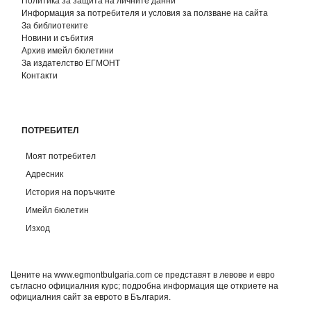
Политика за защита на личните данни
Информация за потребителя и условия за ползване на сайта
За библиотеките
Новини и събития
Архив имейл бюлетини
За издателство ЕГМОНТ
Контакти
ПОТРЕБИТЕЛ
Моят потребител
Адресник
История на поръчките
Имейл бюлетин
Изход
Цените на www.egmontbulgaria.com се представят в левове и евро
съгласно официалния курс; подробна информация ще откриете на
официалния сайт за еврото в България
.