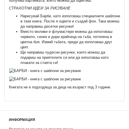
получиш картинката, която можеш да оцветиш.
СТРАХОТНИ ИДЕИ ЗА РИСУВАНЕ
Нарисувай Барби, като използваш специалните шаблони
в тази книга. После я оцвети и създай фон. Така можеш
да направиш десетки рисунки!
Вместо моливи и флумастери можеш да използваш
червило, сенки и дори крайчеца на гъба, потопена в
цветна боя. Измий гъбата, преди да използваш друг
цвят.
Ще направиш чудесни рисунки, които можеш да
подариш на приятелите си или да използваш като
плакати за стаята си!
Книгата не е подходяща за деца на възраст под 3 години.
ИНФОРМАЦИЯ