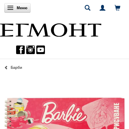
Включи навигацията
Меню
Барби