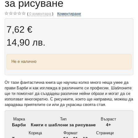
за рисуване
0
коментара
Коментиране
7,62 €
14,90 лв.
Не е налично
От тази фантастична книга ще научиш колко много неща умее да
прави Барби и как изглежда в различните си професии. Шаблоните
ще ти помогнат да създадеш различни нейни образи и могат да се
използват многократно. С рисунките, които ще направиш, можеш да
зарадваш приятелите си или да украсиш своята стая.
Марка
Тип
Възраст
Барби
Книги с шаблони за рисуване
4+
Корица
Формат
Страници