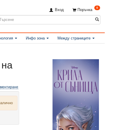
0
Вход
Поръчка
нология
Инфо зона
Между страниците
 на
оментиране
налично