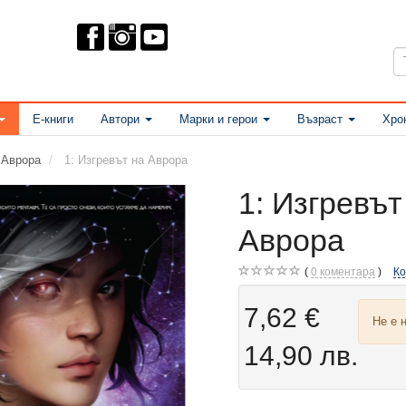
Е-книги
Автори
Марки и герои
Възраст
Хро
Аврора
1: Изгревът на Аврора
1: Изгревът
Аврора
0
коментара
К
7,62 €
Не е 
14,90 лв.