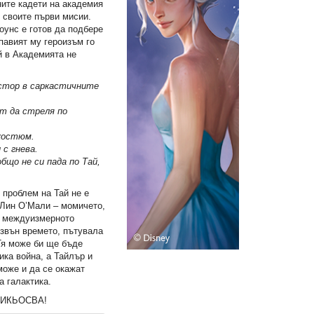
ните кадети на aкадемия
 своите първи мисии.
оунс е готов да подбере
упавият му героизъм го
ой в Академията не
стор в саркастичните
т да стреля по
костюм.
с гнева.
що не си пада по Тай,
т проблем на Тай не е
-Лин О’Мали – момичето,
от междуизмерното
извън времето, пътувала
Тя може би ще бъде
ика война, а Тайлър и
може и да се окажат
а галактика.
НИКЬОСВА!