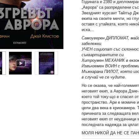
Годината е 2380 и дипломира
„Аврора“ са разпределени със
Звездният курсант Тайлър Дж
екипа на своите мечти, но гл
оставя с утайката, която ник
иска...
Самоуверен ДИПЛОМАТ, май
забележки.
УЧЕН социопат със склоннос
съквартирантите си.
Хитроумен МЕХАНИК в екзо
Извънземен ВОИН с проблеми 
Мъжкарана ПИЛОТ, която изоб
в случай че се чудите.
Но се оказва, че най-големия
неговият екип, а Аврора Дзие
което той току-що е спасил 
пространство. Ари е момиче 
цели два века в криокамера. 
причината за следващата вел
неговият екип от неудачници 
последната надежда за цялат
МОЛЯ НИКОЙ ДА НЕ СЕ ПА