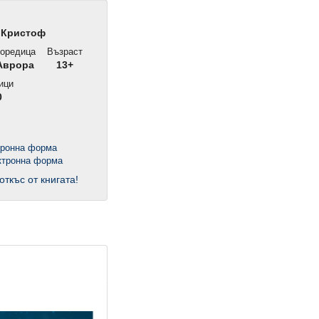
 Кристоф
оредица
Възраст
врора
13+
ици
0
тронна форма
откъс от книгата!