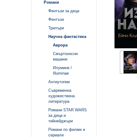
Романи
Фентъзи за деца
Фентъзи
Трилъри
Научна фантастика
Аврора
Смъртоносни
машини
Илумине /
Illuminae
Антиутопии
Съвременна
художествена
литература
Романи STAR WARS
за деца и
тийнейджъри
Романи по филми и
сериали