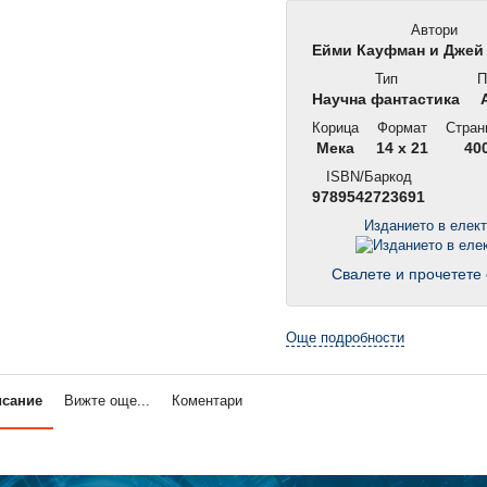
Автори
Ейми Кауфман и Джей
Тип
П
Научна фантастика
А
Корица
Формат
Стран
Мека
14 x 21
40
ISBN/Баркод
9789542723691
Изданието в елек
Свалете и прочетете 
Още подробности
исание
Вижте още...
Коментари