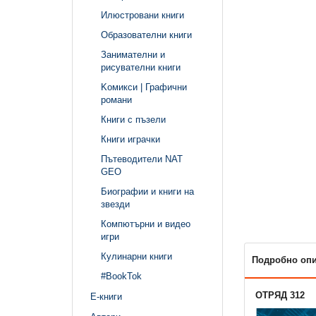
Илюстровани книги
Образователни книги
Занимателни и
рисувателни книги
Kомикси | Графични
романи
Книги с пъзели
Книги играчки
Пътеводители NAT
GEO
Биографии и книги на
звезди
Компютърни и видео
игри
Кулинарни книги
Подробно оп
#BookTok
ОТРЯД 312
Е-книги