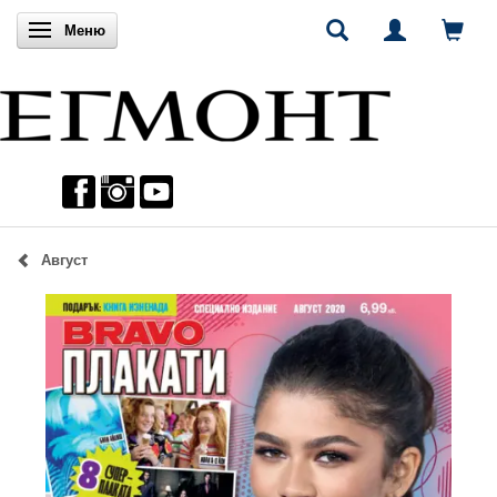
Включи навигацията
Меню
Август