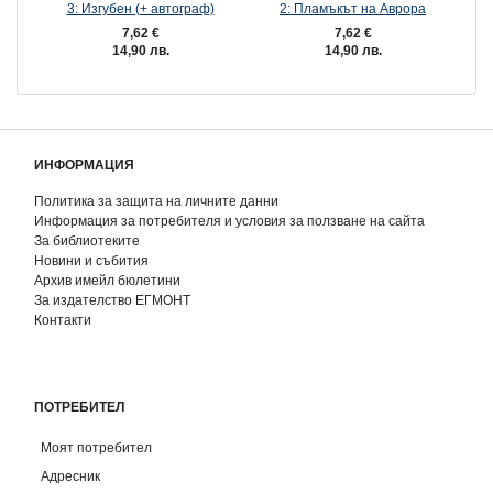
3: Изгубен (+ автограф)
2: Пламъкът на Аврора
2
7,62 €
7,62 €
14,90 лв.
14,90 лв.
ИНФОРМАЦИЯ
Политика за защита на личните данни
Информация за потребителя и условия за ползване на сайта
За библиотеките
Новини и събития
Архив имейл бюлетини
За издателство ЕГМОНТ
Контакти
ПОТРЕБИТЕЛ
Моят потребител
Адресник