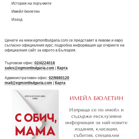
История на поръчките
Имейл бюлетин
Изход
Цените на www.egmontbulgaria.com се представят в левове и евро
съгласно официалния курс; подробна информация ще откриете на
официалния сайт за еврото в България
.
Търговски офис:
02/4224018
sales@egmontbulgaria.com
|
Карта
Административен офис:
02/9880120
mail@egmontbulgaria.com
|
Карта