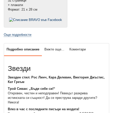
32 страници
+ плакати
Формат: 21 х 28 см
Още подробности
Подробно описание
Вижте още...
Коментари
Звезди
Звезден стил: Рос Линч, Кара Делевин, Виктория Джъстис,
Кат Греъм
Трой Сиван: „Бъди себе си!“
Откровен, честен и неподправен! Певецът разкрива
истинската си същност! Да се преструва заради другите?
Никога!
Влез в час с последните писъци на модата!