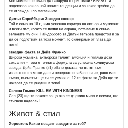
Кое момиче не обича да пазарува с приятелки? БРАВО ти
подсказва кои са най-новите тенденции и за какво трябва да
се оглеждаш по магазините...
Дилън Спрейбъри: Звезден скенер
Той е само на 18 г., има успешна кариера на актьор и музикант
и всеки път, когато се появи на екрана, потъваме в синьо-
зелените му очи. Най-доброто за Дилън тепърва предстои и за
да се подготвим за този момент, го сканираме от глава до
пети!
звездни факта за Дейв Франко
Широка усмивка, актьорски талант, амбиция и голяма доза
сексапил – това е точната формула за успешна холивудска
звезда. Дейв Франко (31) обаче доказа, че пътят към
известността може да е и невероятно забавен и че, рано или
късно, късметът ще ти се усмихне. 12-те факта за Дейв ще те
накарат да се убедиш в това!
Селена Гомес: KILL EM WITH KINDNESS
Сел (23) ще ти покаже защо ако се държиш мило с всички, ще
стигнеш надалеч!
Живот & стил
Хороскоп: Какво вещаят звездите за теб?