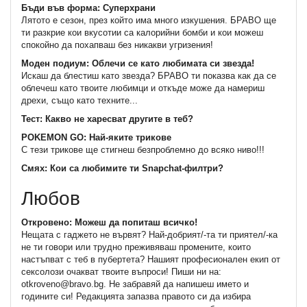
Бъди във форма: Суперхрани
Лятото е сезон, през който има много изкушения. БРАВО ще
ти разкрие кои вкусотии са калорийни бомби и кои можеш
спокойно да похапваш без никакви угризения!
Моден подиум: Облечи се като любимата си звезда!
Искаш да блестиш като звезда? БРАВО ти показва как да се
облечеш като твоите любимци и откъде може да намериш
дрехи, също като техните...
Тест: Какво не харесват другите в теб?
POKEMON GO: Най-яките трикове
С тези трикове ще стигнеш безпроблемно до всяко ниво!!!
Смях: Кои са любимите ти Snapchat-филтри?
Любов
Откровено: Можеш да попиташ всичко!
Нещата с гаджето не вървят? Най-добрият/-та ти приятел/-ка
не ти говори или трудно преживяваш промените, които
настъпват с теб в пубертета? Нашият професионален екип от
сексолози очакват твоите въпроси! Пиши ни на:
otkroveno@bravo.bg. Не забравяй да напишеш името и
годините си! Редакцията запазва правото си да избира