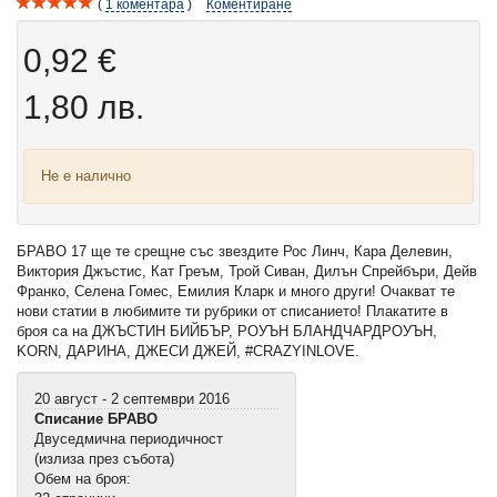
1
коментара
Коментиране
0,92 €
1,80 лв.
Не е налично
БРАВО 17 ще те срещне със звездите Рос Линч, Кара Делевин,
Виктория Джъстис, Кат Греъм, Трой Сиван, Дилън Спрейбъри, Дейв
Франко, Селена Гомес, Емилия Кларк и много други! Очакват те
нови статии в любимите ти рубрики от списанието! Плакатите в
броя са на ДЖЪСТИН БИЙБЪР, РОУЪН БЛАНДЧАРДРОУЪН,
KORN, ДАРИНА, ДЖЕСИ ДЖЕЙ, #CRAZYINLOVE.
20 август - 2 септември 2016
Списание БРАВО
Двуседмична периодичност
(излиза през събота)
Обем на броя: