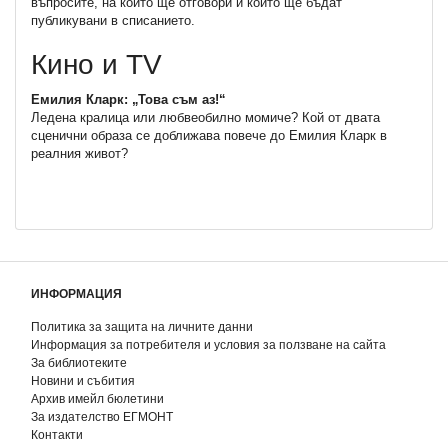
въпросите, на които ще отговори и които ще бъдат
публикувани в списанието.
Кино и TV
Емилия Кларк: „Това съм аз!“
Ледена кралица или любвеобилно момиче? Кой от двата
сценични образа се доближава повече до Емилия Кларк в
реалния живот?
ИНФОРМАЦИЯ
Политика за защита на личните данни
Информация за потребителя и условия за ползване на сайта
За библиотеките
Новини и събития
Архив имейл бюлетини
За издателство ЕГМОНТ
Контакти