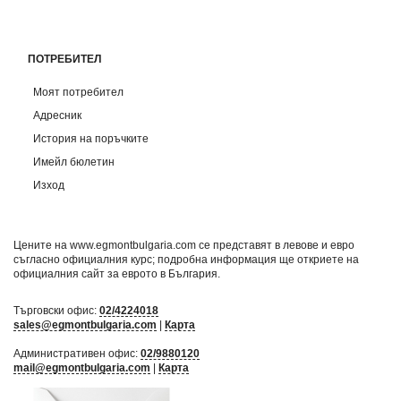
ПОТРЕБИТЕЛ
Моят потребител
Адресник
История на поръчките
Имейл бюлетин
Изход
Цените на www.egmontbulgaria.com се представят в левове и евро
съгласно официалния курс; подробна информация ще откриете на
официалния сайт за еврото в България
.
Търговски офис:
02/4224018
sales@egmontbulgaria.com
|
Карта
Административен офис:
02/9880120
mail@egmontbulgaria.com
|
Карта