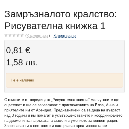
Замръзналото кралство:
Рисувателна книжка 1
0
коментара
Коментиране
0,81 €
1,58 лв.
Не е налично
С книжките от поредицата „Рисувателна книжка“ малчуганите ще
оцветяват и ще се забавляват с приключенията на Елза, Анна и
приятелите им от Арендел. Предназначени са за деца на възраст
над 3 години и им помагат в усъвършенстването и координирането
на движенията на ръката, а също и в умението за концентрация.
Запознават ги с цветовете и насърчават креативността им.