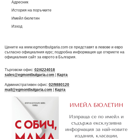
Адресник
История на поръчките
Имейл бюлетин
Изход
Цените на www.egmontbulgaria.com се представят в левове и евро
съгласно официалния курс; подробна информация ще откриете на
официалния сайт за еврото в България
.
Търговски офис:
02/4224018
sales@egmontbulgaria.com
|
Карта
Административен офис:
02/9880120
mail@egmontbulgaria.com
|
Карта