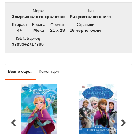
Марка
Тип
Замръзналото кралство
Рисувателни книги
Възраст
Корица
Формат
Страници
4+
Мека
21 x 28
16 черно-бели
ISBN/Баркод
9789542717706
Вижте още...
Коментари