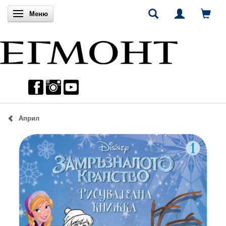
Включи навигацията
Меню
Април