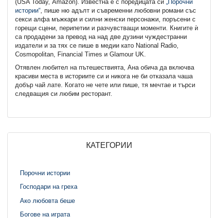
(USA Today, Аmazon). Известна е с поредицата си
„Порочни
истории“
, пише ню адълт и съвременни любовни романи със
секси алфа мъжкари и силни женски персонажи, поръсени с
горещи сцени, перипетии и разчувстващи моменти. Книгите ѝ
са продадени за превод на над две дузини чуждестранни
издатели и за тях се пише в медии като
National Radio
,
Cosmopolitan, Financial Times и Glamour UK.
Отявлен любител на пътешествията, Ана обича да включва
красиви места в историите си и никога не би отказала чаша
добър чай лате. Когато не чете или пише, тя мечтае и търси
следващия си любим ресторант.
КАТЕГОРИИ
Порочни истории
Господари на греха
Ако любовта беше
Богове на играта