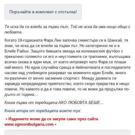
Поръчайте в комплект с отстъпка!
Тя иска да се влюби за първи път. Той не иска да има нищо общо с
любовта.
Когато 19-годишната Фара Лин започва семестъра си в Шанхай, тя
знае, че иска да се влюби за първи път. Но категорично не и в
Блейк Райън. Защото бившата звезда на колежанския футбол с
прекалено голямото си его и неустоимите си трапчинки, въплъщава
всичко онова в един мъж, от което интроверт като Фара се плаши
най-много. Но една случайна среща в библиотеката и последвалите
часове над учебниците разкриват на момичето един Блейк, много
по-различен от вечно засмения спортист. Между двамата се
заражда непредвидено приятелство, което скоро прераства в нещо
повече. Но каквото и да е това повече, то не може да продължи по-
дълго от година…
Книга първа от поредицата АКО ЛЮБОВТА БЕШЕ…
Книга втора от поредицата вижте тук
•
Изданието може да се закупи само през сайта
www.egmontbulgaria.com
•