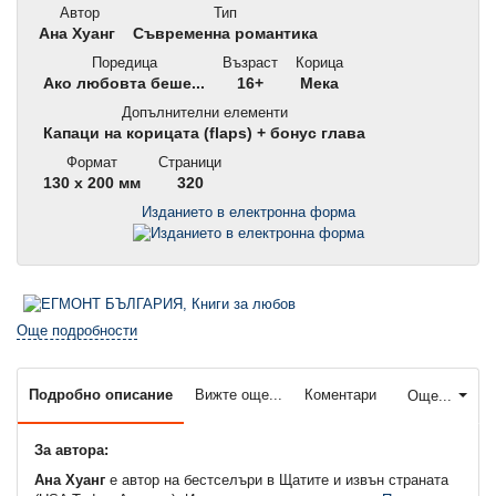
Автор
Тип
Ана Хуанг
Съвременна романтика
Поредица
Възраст
Корица
Ако любовта беше...
16+
Мека
Допълнителни елементи
Капаци на корицата (flaps) + бонус глава
Формат
Страници
130 x 200 мм
320
Изданието в електронна форма
Още подробности
Подробно описание
Вижте още...
Коментари
Още...
За автора:
Ана Хуанг
е автор на бестселъри в Щатите и извън страната