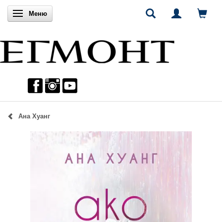
Включи навигацията
Меню
Ана Хуанг