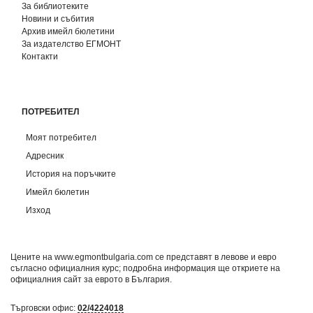
За библиотеките
Новини и събития
Архив имейл бюлетини
За издателство ЕГМОНТ
Контакти
ПОТРЕБИТЕЛ
Моят потребител
Адресник
История на поръчките
Имейл бюлетин
Изход
Цените на www.egmontbulgaria.com се представят в левове и евро
съгласно официалния курс; подробна информация ще откриете на
официалния сайт за еврото в България
.
Търговски офис:
02/4224018