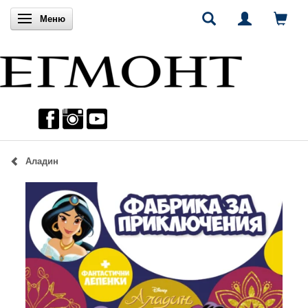
Включи навигацията
Меню
Аладин