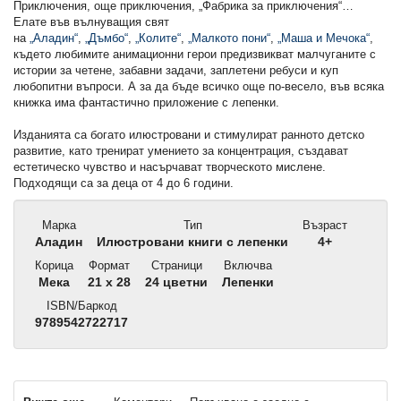
Приключения, още приключения, „Фабрика за приключения“…
Елате във вълнуващия свят
на
„Аладин“
,
„Дъмбо“
,
„Колите“
,
„Малкото пони“
,
„Маша и Мечока“
,
където любимите анимационни герои предизвикват малчуганите с
истории за четене, забавни задачи, заплетени ребуси и куп
любопитни въпроси. А за да бъде всичко още по-весело, във всяка
книжка има фантастично приложение с лепенки.
Изданията са богато илюстровани и стимулират ранното детско
развитие, като тренират умението за концентрация, създават
естетическо чувство и насърчават творческото мислене.
Подходящи са за деца от 4 до 6 години.
Марка
Тип
Възраст
Аладин
Илюстровани книги с лепенки
4+
Корица
Формат
Страници
Включва
Мека
21 x 28
24 цветни
Лепенки
ISBN/Баркод
9789542722717