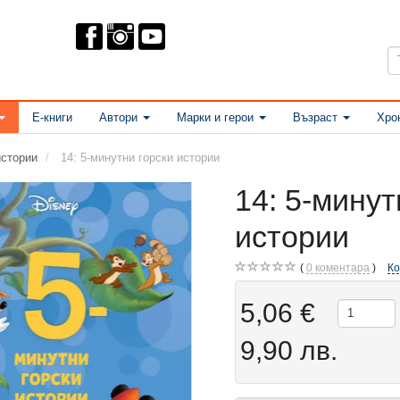
Е-книги
Автори
Марки и герои
Възраст
Хро
истории
14: 5-минутни горски истории
14: 5-минут
истории
0
коментара
К
5,06 €
9,90 лв.