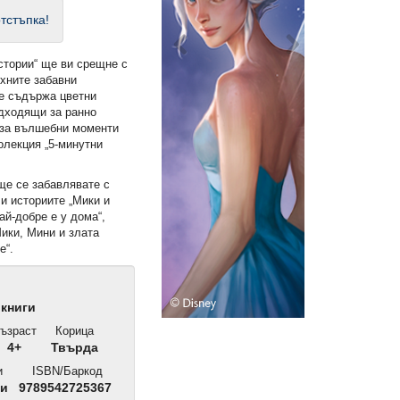
тстъпка!
стории“ ще ви срещне с
ехните забавни
те съдържа цветни
одходящи за ранно
е за вълшебни моменти
олекция „5-минутни
 ще се забавлявате с
с
и историите „Мики и
ай-добре е у дома“,
ики, Мини и злата
е“.
книги
ъзраст
Корица
4+
Твърда
и
ISBN/Баркод
ни
9789542725367