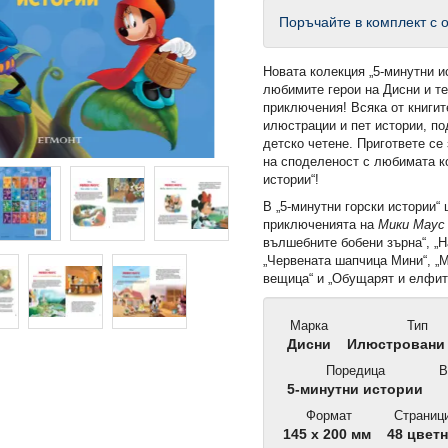
Поръчайте в комплект с о
Новата колекция „5-минутни и
любимите герои на Дисни и т
приключения! Всяка от книги
илюстрации и пет истории, п
детско четене. Пригответе с
на споделеност с любимата к
истории“!
В „5-минутни горски истории“
приключенията на
Мики Мау
вълшебните бобени зърна“, „Н
„Червената шапчица Мини“, „М
вещица“ и „Обущарят и елфит
Марка
Тип
Дисни
Илюстровани 
Поредица
В
5-минутни истории
Формат
Страниц
145 x 200 мм
48 цвет