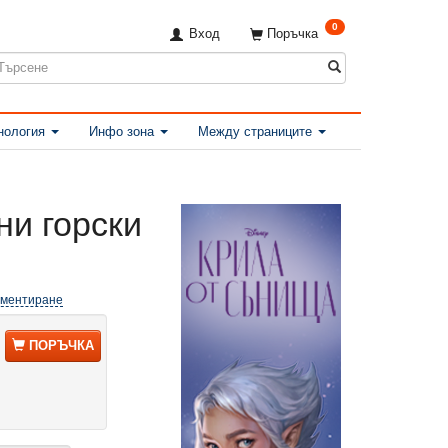
0
Вход
Поръчка
нология
Инфо зона
Между страниците
ни горски
оментиране
ПОРЪЧКА