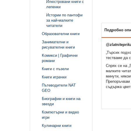
Илюстровани книги с
лепенки
Истории по пантофи
за най-малките
читатели
Подробно оп
Образователни книги
Занимателни и
@zlatniteprik
рисувателни книги
„Търсих подхо
Kомикси | Графични
тестваме да с
романи
Спрях се на „
Книги с пъзели
малките читат
минути, някои
Книги играчки
Препоръчвам п
Пътеводители NAT
съдържа цветн
GEO
Биографии и книги на
звезди
Компютърни и видео
игри
Кулинарни книги