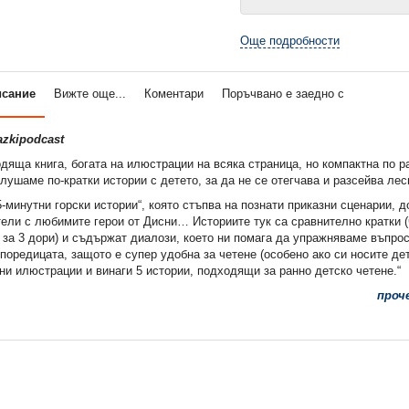
Още подробности
исание
Вижте още...
Коментари
Поръчвано е заедно с
azkipodcast
дяща книга, богата на илюстрации на всяка страница, но компактна по ра
лушаме по-кратки истории с детето, за да не се отегчава и разсейва лес
5-минутни горски истории“, която стъпва на познати приказни сценарии, д
ели с любимите герои от Дисни… Историите тук са сравнително кратки (ч
 за 3 дори) и съдържат диалози, което ни помага да упражняваме въпро
оредицата, защото е супер удобна за четене (особено ако си носите детс
и илюстрации и винаги 5 истории, подходящи за ранно детско четене.“
проч