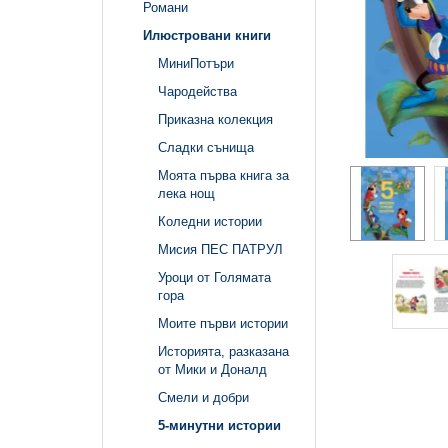
Романи
Илюстровани книги
МиниПотъри
Чародейства
Приказна колекция
Сладки сънища
Моята първа книга за
лека нощ
Коледни истории
Мисия ПЕС ПАТРУЛ
Уроци от Голямата
гора
Моите първи истории
Историята, разказана
от Мики и Доналд
Смели и добри
5-минутни истории