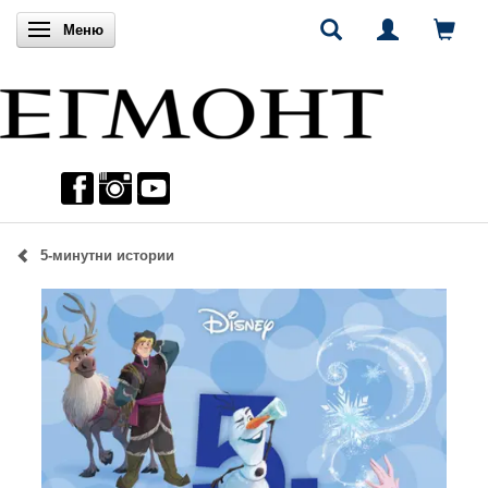
Включи навигацията
Меню
5-минутни истории