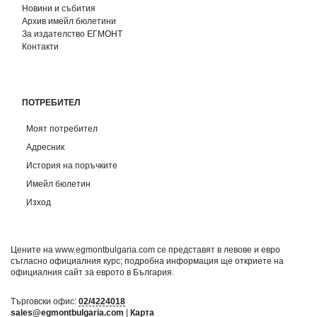
Новини и събития
Архив имейл бюлетини
За издателство ЕГМОНТ
Контакти
ПОТРЕБИТЕЛ
Моят потребител
Адресник
История на поръчките
Имейл бюлетин
Изход
Цените на www.egmontbulgaria.com се представят в левове и евро
съгласно официалния курс; подробна информация ще откриете на
официалния сайт за еврото в България
.
Търговски офис:
02/4224018
sales@egmontbulgaria.com
|
Карта