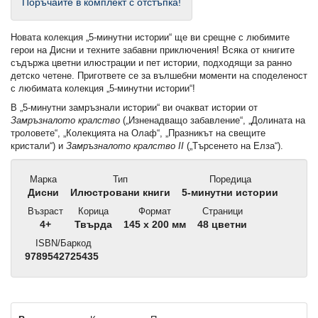
Поръчайте в комплект с отстъпка!
Новата колекция „5-минутни истории“ ще ви срещне с любимите
герои на Дисни и техните забавни приключения! Всяка от книгите
съдържа цветни илюстрации и пет истории, подходящи за ранно
детско четене. Пригответе се за вълшебни моменти на споделеност
с любимата колекция „5-минутни истории“!
В „5-минутни замръзнали истории“ ви очакват истории от
Замръзналото кралство
(„Изненадващо забавление“, „Долината на
троловете“, „Колекцията на Олаф“, „Празникът на свещите
кристали“) и
Замръзналото кралство
II
(„Търсенето на Елза“).
Марка
Тип
Поредица
Дисни
Илюстровани книги
5-минутни истории
Възраст
Корица
Формат
Страници
4+
Твърда
145 x 200 мм
48 цветни
ISBN/Баркод
9789542725435