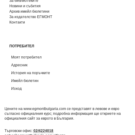
За библиотеките
Новини и събития
Архив имейл бюлетини
За издателство ЕГМОНТ
Контакти
ПОТРЕБИТЕЛ
Моят потребител
Адресник
История на поръчките
Имейл бюлетин
Изход
Цените на www.egmontbulgaria.com се представят в левове и евро
съгласно официалния курс; подробна информация ще откриете на
официалния сайт за еврото в България
.
Търговски офис:
02/4224018