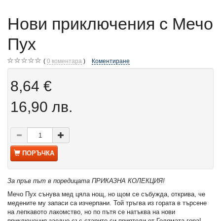
Нови приключения с Мечо
Пух
0
коментара
Коментиране
8,64 €
16,90 лв.
ПОРЪЧКА
За пръв път в поредицата ПРИКАЗНА КОЛЕКЦИЯ!
Мечо Пух сънува мед цяла нощ, но щом се събужда, открива, че
медените му запаси са изчерпани. Той тръгва из гората в търсене
на лепкавото лакомство, но по пътя се натъква на нови
приключения заедно със старите си приятели от Голямата гора!