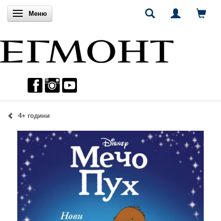
Включи навигацията
Меню
4+ години