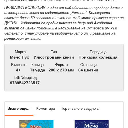
ПРИКАЗНА КОЛЕКЦИЯ е една от най-обичаните поредици детски
илюстровани книги на издателство „Егмонт“. Колекцията
включва близо 30 заглавия с някои от любимите приказни герои на
ДИСНИ. Изданията са предназначени за деца над 4-годишна
възраст са ценен помощник в насърчаване на интереса им към
четенето, стимулиране на въображението им и развиване на
речниковия им запас.
Марка
Тип
Поредица
Мечо Пух
Илюстровани книги
Приказна колекция
Възраст
Корица
Формат
Страници
4+
Твърда
200 x 270 мм
64 цветни
ISBN/Баркод
9789542726517
Вижте още...
Коментари
Поръчвано е заедно с