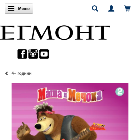
Включи навигацията
Меню
4+ години