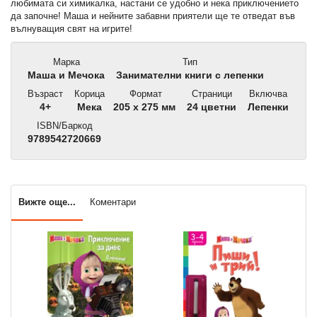
любимата си химикалка, настани се удобно и нека приключението
да започне! Маша и нейните забавни приятели ще те отведат във
вълнуващия свят на игрите!
Марка
Тип
Маша и Мечока
Занимателни книги с лепенки
Възраст
Корица
Формат
Страници
Включва
4+
Мека
205 x 275 мм
24 цветни
Лепенки
ISBN/Баркод
9789542720669
Вижте още...
Коментари