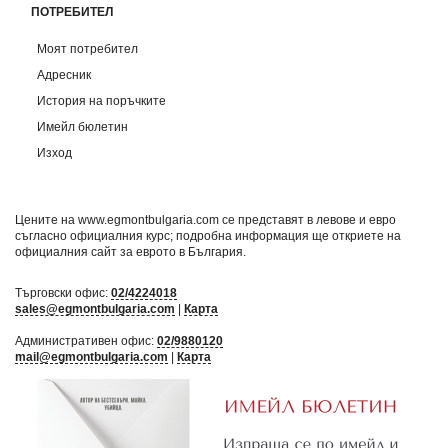
ПОТРЕБИТЕЛ
Моят потребител
Адресник
История на поръчките
Имейл бюлетин
Изход
Цените на www.egmontbulgaria.com се представят в левове и евро
съгласно официалния курс; подробна информация ще откриете на
официалния сайт за еврото в България
.
Търговски офис:
02/4224018
sales@egmontbulgaria.com
|
Карта
Административен офис:
02/9880120
mail@egmontbulgaria.com
|
Карта