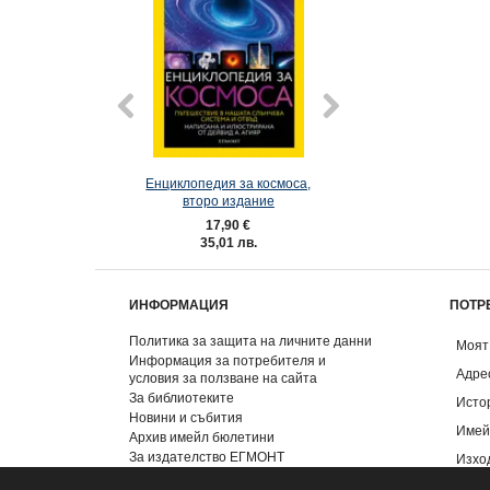
Енциклопедия за космоса,
Енциклопедия за 
второ издание
второ изда
17,90 €
23,01 €
35,01 лв.
45,00 лв
ИНФОРМАЦИЯ
ПОТР
Политика за защита на личните данни
Моят
Информация за потребителя и
Адре
условия за ползване на сайта
За библиотеките
Исто
Новини и събития
Имей
Архив имейл бюлетини
За издателство ЕГМОНТ
Изхо
Контакти