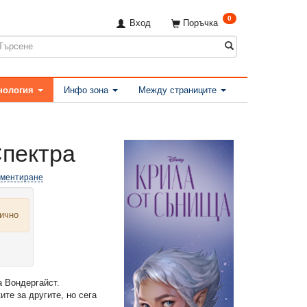
0
Вход
Поръчка
нология
Инфо зона
Между страниците
Спектра
оментиране
лично
а Вондергайст.
те за другите, но сега