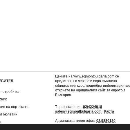
животните,
3: Падение и подем
Карибски пирати 2: С
ние
на мъртвеца
7,62 €
3,57 €
.
14,90 лв.
6,98 лв.
Цените на www.egmontbulgaria.com се
ЕБИТЕЛ
представят в левове и евро съгласно
официалния курс; подробна информация щ
откриете на
официалния сайт за еврото в
 потребител
България
.
сник
рия на поръчките
Търговски офис:
02/4224018
sales@egmontbulgaria.com
|
Карта
л бюлетин
Административен офис:
02/9880120
д
mail@egmontbulgaria.com
|
Карта