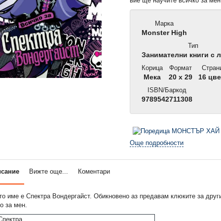
вие ще научите всичко за мен
Марка
Monster High
Тип
Занимателни книги с 
Корица
Формат
Стран
Мека
20 x 29
16 цве
ISBN/Баркод
9789542711308
Още подробности
исание
Вижте още...
Коментари
о име е Спектра Вондергайст. Обикновено аз предавам клюките за други
о за мен.