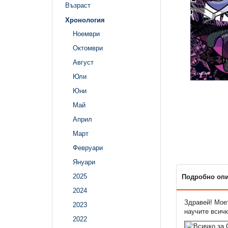
Възраст
Хронология
Ноември
Октомври
Август
Юли
Юни
Май
Април
Март
Февруари
Януари
2025
Подробно оп
2024
Здравей! Моет
2023
научите всичк
2022