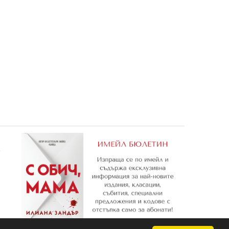
андъкът
Списание МАША И МЕЧОКА
4: Кралица на сенките
1,78 €
15,29 €
3,48 лв.
29,90 лв.
е