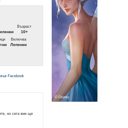
.
Възраст
лепенки
10+
ици
Включва
тни
Лепенки
те, но сега вие ще