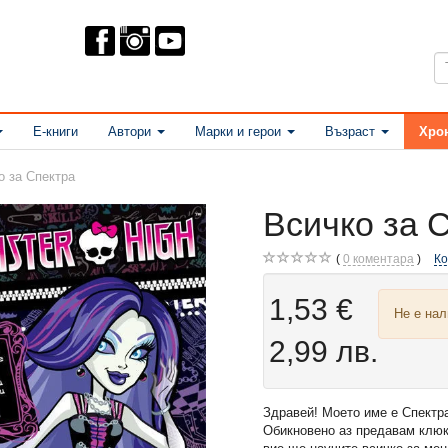
Е-книги
Автори
Марки и герои
Възраст
Хро
о за Спектра
Всичко за 
0
коментара
К
1,53 €
Не е на
2,99 лв.
Здравей! Моето име е Спектр
Обикновено аз предавам клюки