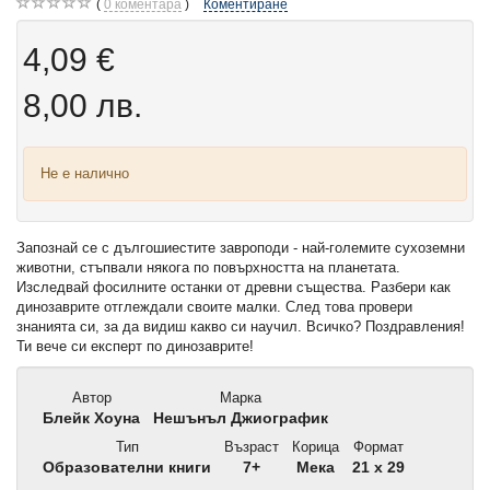
0
коментара
Коментиране
4,09 €
8,00 лв.
Не е налично
Запознай се с дългошиестите завроподи - най-големите сухоземни
животни, стъпвали някога по повърхността на планетата.
Изследвай фосилните останки от древни същества. Разбери как
динозаврите отглеждали своите малки. След това провери
знанията си, за да видиш какво си научил. Всичко? Поздравления!
Ти вече си експерт по динозаврите!
Автор
Марка
Блейк Хоуна
Нешънъл Джиографик
Тип
Възраст
Корица
Формат
Образователни книги
7+
Мека
21 x 29