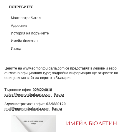
ПОТРЕБИТЕЛ
Моят потребител
Адресник
История на поръчките
Имейл бюлетин
Изход
Цените на www.egmontbulgaria.com се представят в левове и евро
съгласно официалния курс; подробна информация ще откриете на
официалния сайт за еврото в България
.
Търговски офис:
02/4224018
sales@egmontbulgaria.com
|
Карта
Административен офис:
02/9880120
mail@egmontbulgaria.com
|
Карта