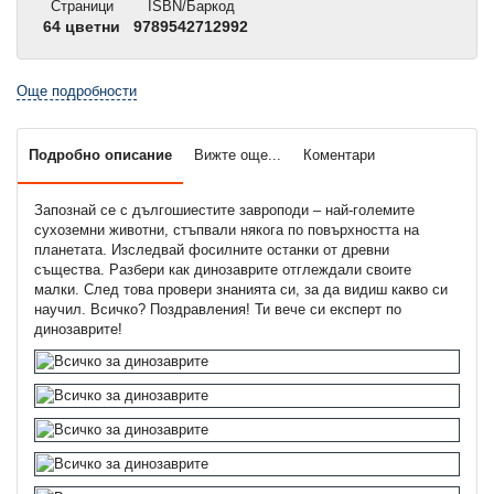
Страници
ISBN/Баркод
64 цветни
9789542712992
Още подробности
Подробно описание
Вижте още...
Коментари
Запознай се с дългошиестите завроподи – най-големите
сухоземни животни, стъпвали някога по повърхността на
планетата. Изследвай фосилните останки от древни
същества. Разбери как динозаврите отглеждали своите
малки. След това провери знанията си, за да видиш какво си
научил. Всичко? Поздравления! Ти вече си експерт по
динозаврите!