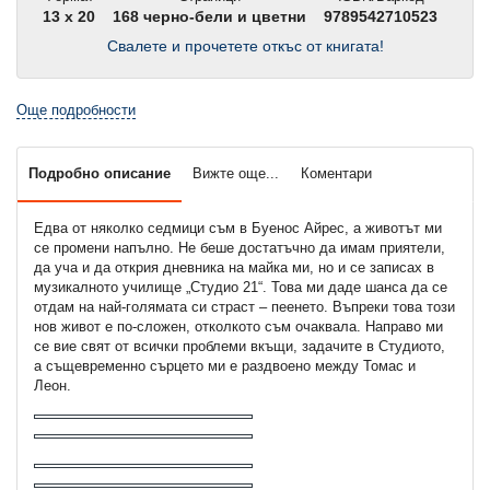
13 x 20
168 черно-бели и цветни
9789542710523
Свалете и прочетете откъс от книгата!
Още подробности
Подробно описание
Вижте още...
Коментари
Едва от няколко седмици съм в Буенос Айрес, а животът ми
се промени напълно. Не беше достатъчно да имам приятели,
да уча и да открия дневника на майка ми, но и се записах в
музикалното училище „Студио 21“. Това ми даде шанса да се
отдам на най-голямата си страст – пеенето. Въпреки това този
нов живот е по-сложен, отколкото съм очаквала. Направо ми
се вие свят от всички проблеми вкъщи, задачите в Студиото,
а същевременно сърцето ми е раздвоено между Томас и
Леон.