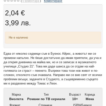
0
коментара
Коментиране
2,04 €
3,99 лв.
Не е налично
Едва от няколко седмици съм в Буенос Айрес, а животът ми се
промени напълно. Не беше достатъчно да имам приятели, да уча и
да открия дневника на майка ми, но и се записах в музикалното
училище „Студио 21“. Това ми даде шанса да се отдам на най-
голямата си страст – пеенето. Въпреки това този нов живот е по-
сложен, отколкото съм очаквала. Направо ми се вие свят от всички
проблеми вкъщи, задачите в Студиото, а същевременно сърцето
ми е раздвоено между Томас и Леон.
Марка
Тип
Възраст
Корица
Виолета
Романи по ТВ сериали
10+
Мека
Формат
Страници
ISBN/Баркод