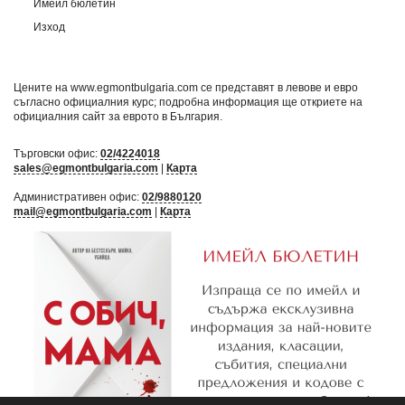
Имейл бюлетин
Изход
Цените на www.egmontbulgaria.com се представят в левове и евро
съгласно официалния курс; подробна информация ще откриете на
официалния сайт за еврото в България
.
Търговски офис:
02/4224018
sales@egmontbulgaria.com
|
Карта
Административен офис:
02/9880120
mail@egmontbulgaria.com
|
Карта