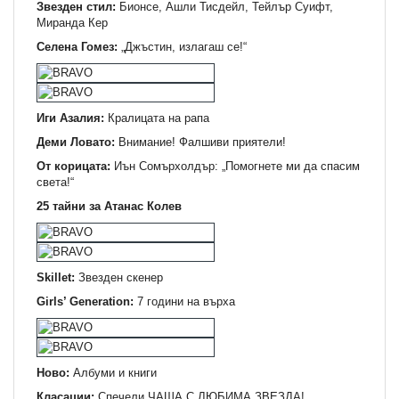
Звезден стил:
Бионсе, Ашли Тисдейл, Тейлър Суифт,
Миранда Кер
Селена Гомез:
„Джъстин, излагаш се!“
Иги Азалия:
Кралицата на рапа
Деми Ловато:
Внимание! Фалшиви приятели!
От корицата:
Иън Сомърхолдър: „Помогнете ми да спасим
света!“
25 тайни за Атанас Колев
Skillet:
Звезден скенер
Girls’ Generation:
7 години на върха
Ново:
Албуми и книги
Класации:
Спечели ЧАША С ЛЮБИМА ЗВЕЗДА!