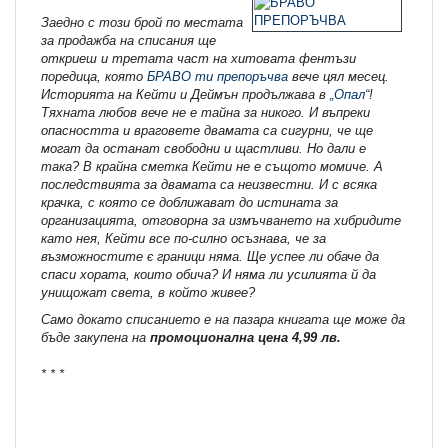
Заедно с този брой по местата
за продажба на списания ще
откриеш и третата
част на хитовата фентъзи
поредица, която
БРАВО ти препоръчва
вече цял месец.
Историята на Кейти и Деймън продължава в
„Опал“
!
Тяхната любов вече не е тайна за никого. И въпреки
опасността и враговете двамата са сигурни, че ще
могат да останат свободни и щастливи. Но дали е
така? В крайна сметка Кейти не е същото момиче. А
последствията за двамата са неизвестни. И с всяка
крачка, с която се доближават до истината за
организацията, отговорна за измъчването на хибридите
като нея, Кейти все по-силно осъзнава, че за
възможностите є граници няма. Ще успее ли обаче да
спаси хората, които обича? И няма ли усилията й да
унищожат света, в който живее?
Само докато списанието е на пазара книгата ще може да
бъде закупена на
промоционална цена 4,99 лв.
* * *