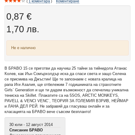
1
коментара
Коментиране
0,87 €
1,70 лв.
Не е налично
В БРАВО 15 се приготви да научиш 25 тайни за тийнидола Атанас
Колев, как Иън Сомърхолдър иска да спаси света и защо Селена
се присмива на Джъстин! Ще те запознаем с новата кралица на
рапа Иги Азалия, ще отбележим 7 годишнината на страхотните
Girls` Generation и ще ти дадем възможност да спечелиш уникална
тениска на Skillet. Плакатите са на 5SOS, ARCTIC MONKEYS,
PAVELL & VENCI VENC`, ТЕОРИЯ ЗА ГОЛЕМИЯ ВЗРИВ, НЕЙМАР
и ЛАНА ДЕЛ РЕЙ. Не забравяй да гласуваш онлайн и за
класацията на БРАВО вече съвсем безпланто!
30 юли - 12 август 2014
Списание БРАВО