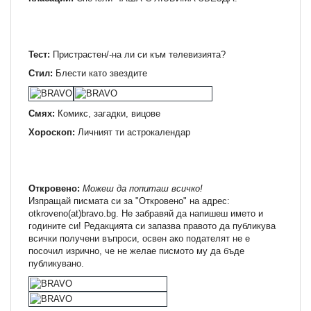
Тест:
Пристрастен/-на ли си към телевизията?
Стил:
Блести като звездите
Смях:
Комикс, загадки, вицове
Хороскоп:
Личният ти астрокалендар
Откровено:
Можеш да попиташ всичко!
Изпращай писмата си за "Откровено" на адрес:
otkroveno(at)bravo.bg. Не забравяй да напишеш името и
годините си! Редакцията си запазва правото да публикува
всички получени въпроси, освен ако подателят не е
посочил изрично, че не желае писмото му да бъде
публикувано.