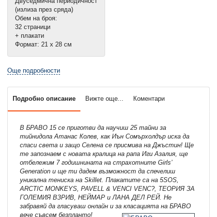
Двуседмична периодичност
(излиза през сряда)
Обем на броя:
32 страници
+ плакати
Формат: 21 х 28 см
Още подробности
Подробно описание
Вижте още...
Коментари
В БРАВО 15 се приготви да научиш 25 тайни за
тийнидола Атанас Колев, как Иън Сомърхолдър иска да
спаси света и защо Селена се присмива на Джъстин! Ще
те запознаем с новата кралица на рапа Иги Азалия, ще
отбележим 7 годишнината на страхотните Girls’
Generation и ще ти дадем възможност да спечелиш
уникална тениска на Skillet. Плакатите са на 5SOS,
ARCTIC MONKEYS, PAVELL & VENCI VENC?, ТЕОРИЯ ЗА
ГОЛЕМИЯ ВЗРИВ, НЕЙМАР и ЛАНА ДЕЛ РЕЙ. Не
забравяй да гласуваш онлайн и за класацията на БРАВО
вече съвсем безпланто!