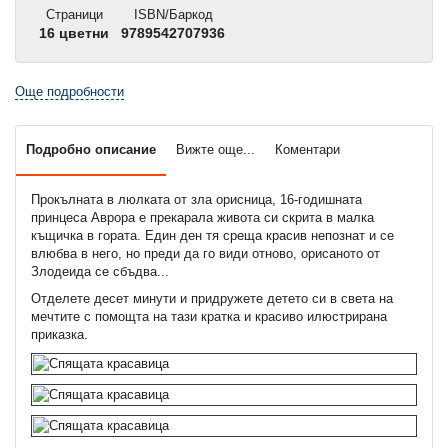
Страници
ISBN/Баркод
16 цветни
9789542707936
Още подробности
Подробно описание
Вижте още...
Коментари
Прокълната в люлката от зла орисница, 16-годишната
принцеса Аврора е прекарала живота си скрита в малка
къщичка в гората. Един ден тя среща красив непознат и се
влюбва в него, но преди да го види отново, орисаното от
Злодеида се сбъдва...
Отделете десет минути и придружете детето си в света на
мечтите с помощта на тази кратка и красиво илюстрирана
приказка.