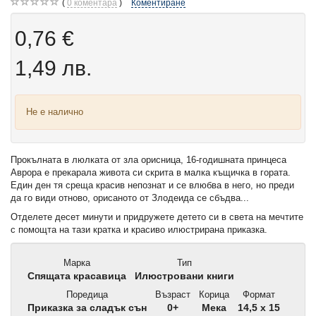
0
коментара
Коментиране
0,76 €
1,49 лв.
Не е налично
Прокълната в люлката от зла орисница, 16-годишната принцеса
Аврора е прекарала живота си скрита в малка къщичка в гората.
Един ден тя среща красив непознат и се влюбва в него, но преди
да го види отново, орисаното от Злодеида се сбъдва...
Отделете десет минути и придружете детето си в света на мечтите
с помощта на тази кратка и красиво илюстрирана приказка.
Марка
Тип
Спящата красавица
Илюстровани книги
Поредица
Възраст
Корица
Формат
Приказка за сладък сън
0+
Мека
14,5 x 15