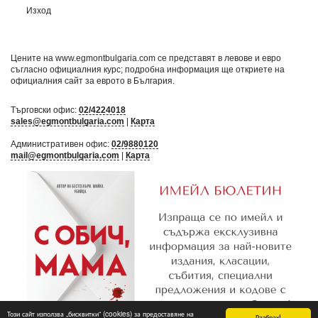
Изход
Цените на www.egmontbulgaria.com се представят в левове и евро
съгласно официалния курс; подробна информация ще откриете на
официалния сайт за еврото в България
.
Търговски офис:
02/4224018
sales@egmontbulgaria.com
|
Карта
Административен офис:
02/9880120
mail@egmontbulgaria.com
|
Карта
Този сайт използва „бисквитки“ (cookies) за предоставяне на
Разбрах!