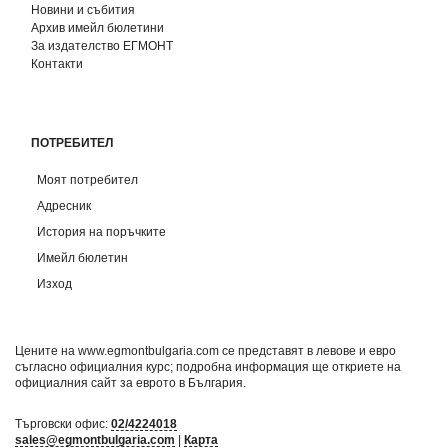
Новини и събития
Архив имейл бюлетини
За издателство ЕГМОНТ
Контакти
ПОТРЕБИТЕЛ
Моят потребител
Адресник
История на поръчките
Имейл бюлетин
Изход
Цените на www.egmontbulgaria.com се представят в левове и евро
съгласно официалния курс; подробна информация ще откриете на
официалния сайт за еврото в България
.
Търговски офис:
02/4224018
sales@egmontbulgaria.com
|
Карта