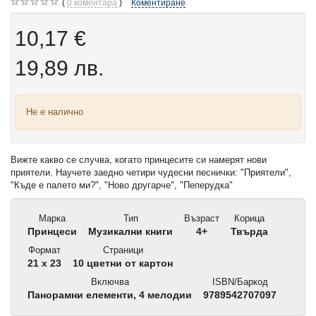
0
коментара
Коментиране
10,17 €
19,89 лв.
Не е налично
Вижте какво се случва, когато принцесите си намерят нови
приятели. Научете заедно четири чудесни песнички: "Приятели",
"Къде е палето ми?", "Ново другарче", "Пеперудка"
Марка
Тип
Възраст
Корица
Принцеси
Музикални книги
4+
Твърда
Формат
Страници
21 x 23
10 цветни от картон
Включва
ISBN/Баркод
Панорамни елементи, 4 мелодии
9789542707097