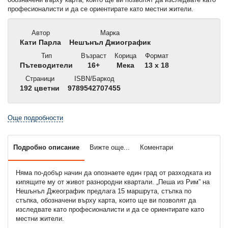
професионалисти и да се ориентирате като местни жители.
Автор
Марка
Кати Парла
Нешънъл Джиографик
Тип
Възраст
Корица
Формат
Пътеводители
16+
Мека
13 x 18
Страници
ISBN/Баркод
192 цветни
9789542707455
Още подробности
Подробно описание
Вижте още...
Коментари
Няма по-добър начин да опознаете един град от разходката из
кипящите му от живот разнородни квартали. „Пеша из Рим” на
Нешънъл Джeографик предлага 15 маршрута, стъпка по
стъпка, обозначени върху карта, които ще ви позволят да
изследвате като професионалисти и да се ориентирате като
местни жители.