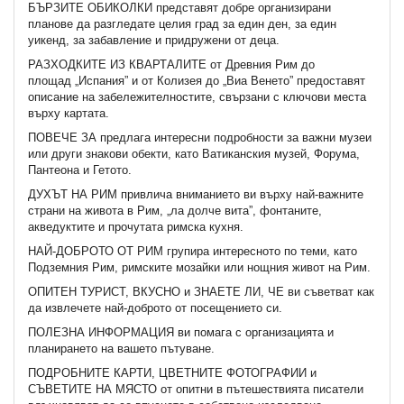
БЪРЗИТЕ ОБИКОЛКИ представят добре организирани
планове да разгледате целия град за един ден, за един
уикенд, за забавление и придружени от деца.
РАЗХОДКИТЕ ИЗ КВАРТАЛИТЕ от Древния Рим до
площад „Испания” и от Колизея до „Виа Венето” предоставят
описание на забележителностите, свързани с ключови места
върху картата.
ПОВЕЧЕ ЗА предлага интересни подробности за важни музеи
или други знакови обекти, като Ватиканския музей, Форума,
Пантеона и Гетото.
ДУХЪТ НА РИМ привлича вниманието ви върху най-важните
страни на живота в Рим, „ла долче вита”, фонтаните,
акведуктите и прочутата римска кухня.
НАЙ-ДОБРОТО ОТ РИМ групира интересното по теми, като
Подземния Рим, римските мозайки или нощния живот на Рим.
ОПИТЕН ТУРИСТ, ВКУСНО и ЗНАЕТЕ ЛИ, ЧЕ ви съветват как
да извлечете най-доброто от посещението си.
ПОЛЕЗНА ИНФОРМАЦИЯ ви помага с организацията и
планирането на вашето пътуване.
ПОДРОБНИТЕ КАРТИ, ЦВЕТНИТЕ ФОТОГРАФИИ и
СЪВЕТИТЕ НА МЯСТО от опитни в пътешествията писатели