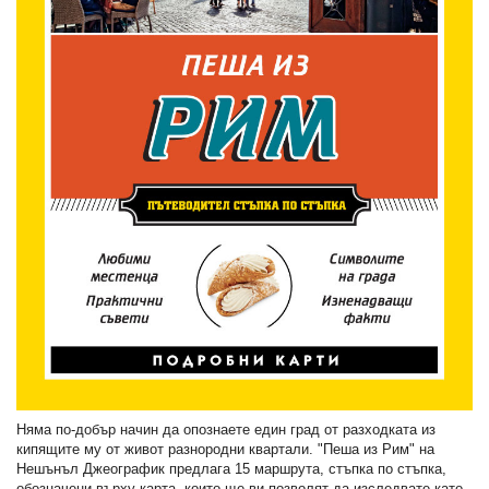
Няма по-добър начин да опознаете един град от разходката из
кипящите му от живот разнородни квартали. "Пеша из Рим" на
Нешънъл Джeографик предлага 15 маршрута, стъпка по стъпка,
обозначени върху карта, които ще ви позволят да изследвате като