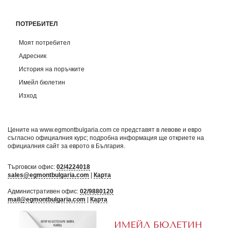
ПОТРЕБИТЕЛ
Моят потребител
Адресник
История на поръчките
Имейл бюлетин
Изход
Цените на www.egmontbulgaria.com се представят в левове и евро
съгласно официалния курс; подробна информация ще откриете на
официалния сайт за еврото в България
.
Търговски офис:
02/4224018
sales@egmontbulgaria.com
|
Карта
Административен офис:
02/9880120
mail@egmontbulgaria.com
|
Карта