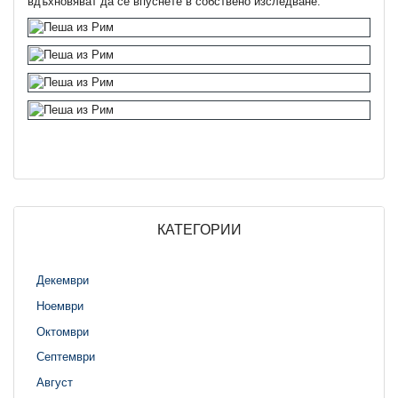
вдъхновяват да се впуснете в собствено изследване.
КАТЕГОРИИ
Декември
Ноември
Октомври
Септември
Август