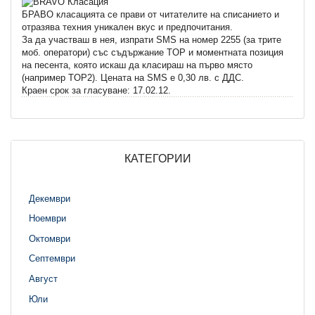
БРАВО класацията се прави от читателите на списанието и
отразява техния уникален вкус и предпочитания.
За да участваш в нея, изпрати SMS на номер 2255 (за трите
моб. оператори) със съдържание TOP и моментната позиция
на песента, която искаш да класираш на първо място
(например TOP2). Цената на SMS e 0,30 лв. с ДДС.
Краен срок за гласуване: 17.02.12.
КАТЕГОРИИ
Декември
Ноември
Октомври
Септември
Август
Юли