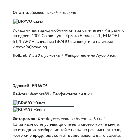
Отгатни:
Комикс, загадки, вицове
Искаш ли да видиш любимия си виц отпечатан? Изпрати го
на адрес: 1000 София, ул. "Христо Белчев" 21, ЕГМОНТ
БЪЛГАРИЯ, списание БРАВО (вицове), или на имейл:
vitzove(at)bravo.bg
HotList:
2 x 10 с усмивка + Фаворитите на Луси Хейл
Здравей, BRAVO!
Хай-тек:
Фотогайд
- Перфектните снимки
Фотороман:
Kaк да разкараш гаджето за 5 дни!
Юлия най-после успява да спечели своето момче мечта,
но изведнъж разбира, че той е напълно различен от това,
което си е представяла, и е твърдо решена да го зареже.