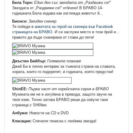
Бела Торн:
Един ден със звездата от „Раздвижи се!“
Звездата от „Раздвижи се!“ отблизо! В БРАВО 14-
годишната Бела издава как изглежда животът й...
Бионсе:
Звезден скенер
Тя победи в
анкетата за герой на скенера във Facebook
страницата на БРАВО
. И си заслужи място в този брой и...
правото да бъде сканирана от глава до пети!
Джъстин Бийбър:
Големите планове
Джей Би в лично интервю за тъмната страна на славата,
хората, които го подкрепят, и годината, която предстои!
ShinEE:
Първа част от корейската серия в БРАВО
Музиката им не е изгубена в превода, защото звучи на
твоя език. Точно затова БРАВО реши да озвучи тази
страница с SHINee.
Албуми:
Новости на CD и DVD
Класации:
Спечели тениска с любима звезда!