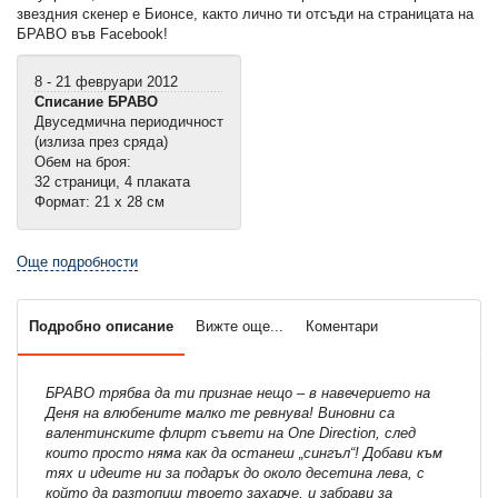
звездния скенер е Бионсе, както лично ти отсъди на страницата на
БРАВО във Facebook!
8 - 21 февруари 2012
Списание БРАВО
Двуседмична периодичност
(излиза през сряда)
Обем на броя:
32 страници, 4 плаката
Формат: 21 х 28 см
Още подробности
Подробно описание
Вижте още...
Коментари
БРАВО трябва да ти признае нещо – в навечерието на
Деня на влюбените малко те ревнува! Виновни са
валентинските флирт съвети на One Direction, след
които просто няма как да останеш „сингъл“! Добави към
тях и идеите ни за подарък до около десетина лева, с
който да разтопиш твоето захарче, и забрави за