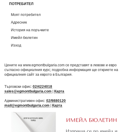
ПОТРЕБИТЕЛ
Моят потребител
Адресник
История на поръчките
Имейл бюлетин
Изход
Цените на www.egmontbulgaria.com се представят в левове и евро
съгласно официалния курс; подробна информация ще откриете на
официалния сайт за еврото в България
.
Търговски офис:
02/4224018
sales@egmontbulgaria.com
|
Карта
Административен офис:
02/9880120
mail@egmontbulgaria.com
|
Карта