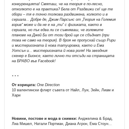
конкуренцията! Смяташ, че на теория е по-лесно,
отколкото е на практика? Бела от Раздвижи се! ще те
обори – тя е точно толкова раздвижена, колкото и в
сериала... Добре де, Джим Парсънс от „Теория на Големия
взрив“ може и да не е на „ти“ с физиката, както в
сериала, но пък едва ли се съмняваш, че големите
планове на Джей Би от този брой ще се сбъднат (при
това не само на теория). В броя не пропускай също Рири
и мистериозната й нова татуировка, както и Ема
Уотсън и... мистериозната й нова роля! На звездния
скенер е Бионсе, както лично ти отсъди на страницата
на БРАВО във Facebook!
* * *
От корицата:
Оne Direction
10 валентински флирт съвета oт Найл, Луи, Зейн, Лиам и
Хари
Новини, постове и мода в снимки:
Анджелина & Брад,
Лиа Мишел, Натали Портман, Диана Агрон, Ема Стоун...