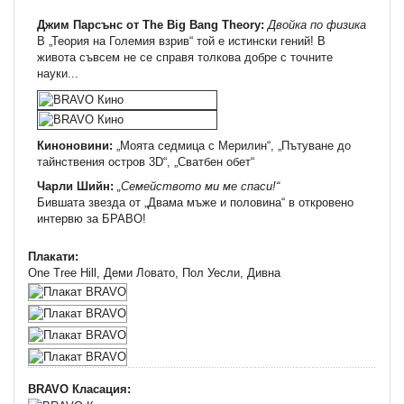
Джим Парсънс от The Big Bang Theory:
Двойка по физика
В „Теория на Големия взрив“ той е истински гений! В
живота съвсем не се справя толкова добре с точните
науки...
Киноновини:
„Моята седмица с Мерилин“, „Пътуване до
тайнствения остров 3D“, „Сватбен обет“
Чарли Шийн:
„Семейството ми ме спаси!“
Бившата звезда от „Двама мъже и половина“ в откровено
интервю за БРАВО!
Плакати:
One Tree Hill
, Деми Ловато, Пол Уесли, Дивна
BRAVO Класация: