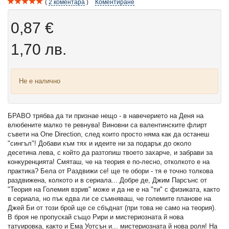
2
коментара
Коментиране
0,87 €
1,70 лв.
Не е налично
БРАВО трябва да ти признае нещо - в навечерието на Деня на
влюбените малко те ревнува! Виновни са валентинските флирт
съвети на One Direction, след които просто няма как да останеш
"сингъл"! Добави към тях и идеите ни за подарък до около
десетина лева, с който да разтопиш твоето захарче, и забрави за
конкуренцията! Смяташ, че на теория е по-лесно, отколкото е на
практика? Бела от Раздвижи се! ще те обори - тя е точно толкова
раздвижена, колкото и в сериала... Добре де, Джим Парсънс от
"Теория на Големия взрив" може и да не е на "ти" с физиката, както
в сериала, но пък едва ли се съмняваш, че големите планове на
Джей Би от този брой ще се сбъднат (при това не само на теория).
В броя не пропускай също Рири и мистериозната й нова
татуировка, както и Ема Уотсън и... мистериозната й нова роля! На