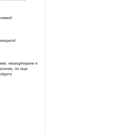
снимки!
окерите!
сиви, еманципирани и
жаление, по още
добрите