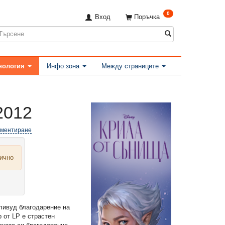
0
Вход
Поръчка
нология
Инфо зона
Между страниците
2012
оментиране
лично
ливуд благодарение на
р от LP e страстен