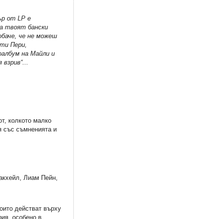
ър от LP e
 а твоят бански
обаче, че не можеш
йти Пери,
оалбум на Майли и
 взрив“...
т, колкото малко
я със съмненията и
акхейл, Лиам Пейн,
оито действат върху
рия, особено в