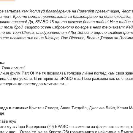
е запътва към Холивуд благодарение на Powerpint презентация, Чест
твач, Кристо печели приятелката си благодарение на една ключалка,
флирт сигнали! Да, БРАВО 15 ще ти разкрие доста тайни! Не е тайна 
ш този брой, защото освен изброеното по-горе в него те очакват: Ке
е от Teen Choice, сладураните от Аfter School и още по-сладкия фот
ите плаката пък са на Шакира, Оne Direction, Бела и „Теория за Големия
та
:
Това съм аз!
лния филм Part Of Me тя позволява толкова личен поглед към своя живо
ица са допускали. В интервю за БРАВО мис Пери разкрива как се справ
и енергия да преследва мечтите си...
мода в снимки:
Кристен Стюарт, Ашли Тисдейл, Джесика Бийл, Кевин М
де
ава тук
ето му с Лора Караджова (29) БРАВО се замисли за физичните закони, к
е у нас... Оказа се, че за Кристо (28) гравитацията е най-силна в Бълга