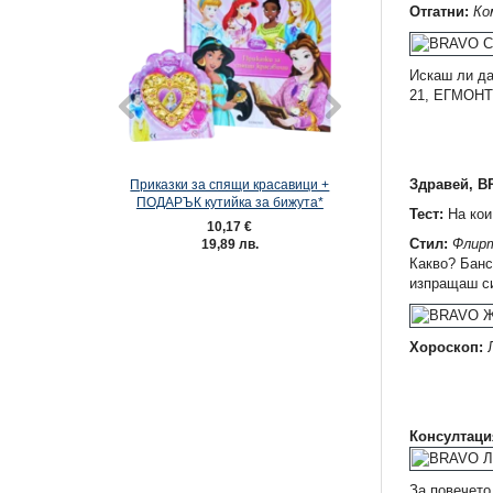
Отгатни:
Ко
Искаш ли да
21, ЕГМОНТ 
Здравей, B
Приказки за спящи красавици +
Списание ХОТ УИЙЛ
ПОДАРЪК кутийка за бижута*
Тест:
На кои
10,17 €
3,57 €
Стил:
Флирт
19,89 лв.
6,98 лв.
Какво? Банс
изпращаш си
Хороскоп:
Л
Консултаци
За повечето