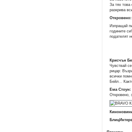
За тях това
разкрива вс
Откровено
Изпращай пи
годините си
подателят н
Крисчън Бе
Чувствай се
рицар: Възр
всички помн
Бейл... Какт
Ема Стоун:
Откровено, 
Киноновин
БлицИнтер