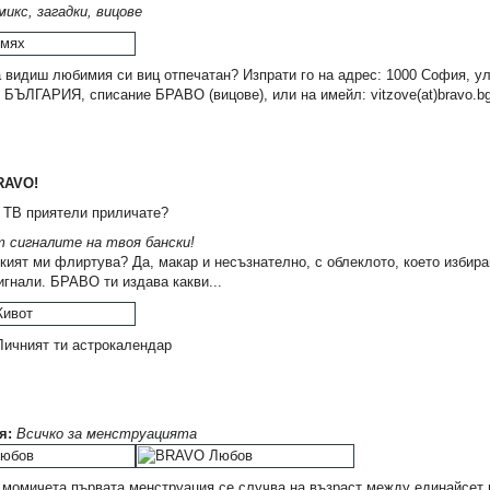
микс, загадки, вицове
 видиш любимия си виц отпечатан? Изпрати го на адрес: 1000 София, ул
БЪЛГАРИЯ, списание БРАВО (вицове), или на имейл: vitzove(at)bravo.b
RAVO!
С, 2024 г.
Безгрижни заедно
Опитен екип
 ТВ приятели приличате?
0,76 €
0,76 €
 сигналите на твоя бански!
1,49 лв.
1,49 лв.
кият ми флиртува? Да, макар и несъзнателно, с облеклото, което избира
гнали. БРАВО ти издава какви...
ичният ти астрокалендар
я:
Всичко за менструацията
 момичета първата менструация се случва на възраст между единайсет и