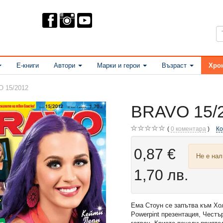
Е-книги
Автори
Марки и герои
Възраст
Хро
 15/2012
BRAVO 15/
0
коментара
К
0,87 €
Не е на
1,70 лв.
Ема Стоун се запътва към Хо
Powerpint презентация, Честъ