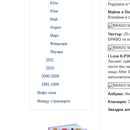
Юли
Родопите и 
Юни
Майли и Ли
Влюбени и с
Май
Април
Честър:
20 
Март
БРАВО ти из
Февруари
Януари
I Love K-POP
2011
Техният лей
почти без за
2010
нещо After 
2000-2009
изпълнителк
1991-1999
Инфо зона
Албуми:
Нов
Между страниците
Класации:
С
Звездни ал