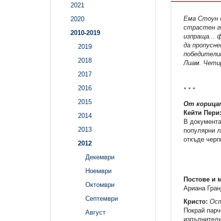
2021
Ема Стоун с
2020
страстен го
2010-2019
изпраща... 
да пропусне
2019
победителит
2018
Лиам. Четир
2017
2016
* * *
2015
От корица
Кейти Пери
2014
В документа
2013
популярни л
откъде черп
2012
Декември
Ноември
Постове и 
Октомври
Ариана Гран
Септември
Кристо:
Ост
Покрай парч
Август
изпълнителит