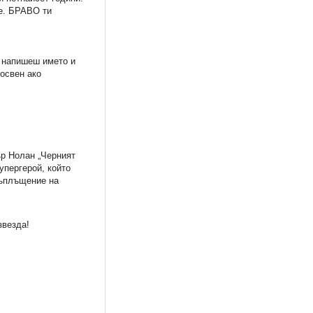
те. БРАВО ти
а напишеш името и
 освен ако
ър Нолан „Черният
упергерой, който
въплъщение на
звезда!