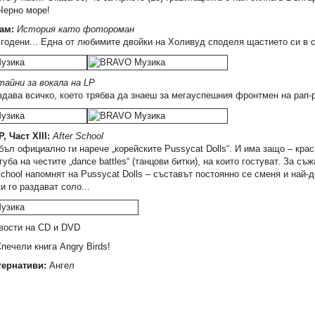
Черно море!
ам:
История като фотороман
годени... Една от любимите двойки на Холивуд споделя щастието си в 
тайни за вокала на LP
дава всичко, което трябва да знаеш за мегауспешния фронтмен на рап-р
, Част XIII:
After School
бъл официално ги нарече „корейските Pussycat Dolls“. И има защо – кра
губа на честите „dance battles“ (танцови битки), на които гостуват. За съ
School напомнят на Pussycat Dolls – съставът постоянно се сменя и най-
и го раздават соло...
ости на CD и DVD
печели книга Angry Birds!
тернативи:
Ангел