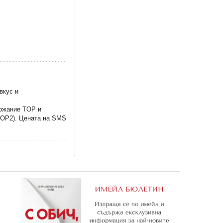
вкус и
ържание TOP и
TOP2). Цената на SMS
е