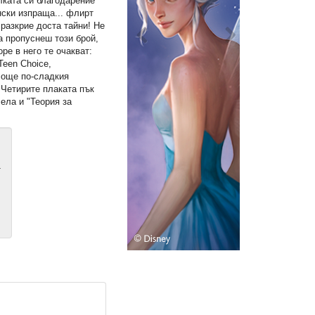
лката си благодарение
нски изпраща... флирт
разкрие доста тайни! Не
а пропуснеш този брой,
ре в него те очакват:
Teen Choice,
и още по-сладкия
Четирите плаката пък
Бела и "Теория за
т