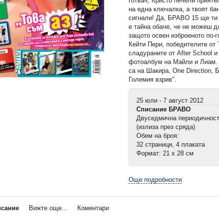
готвач, Кристо печели прияте
на една ключалка, а твоят ба
сигнали! Да, БРАВО 15 ще ти 
е тайна обаче, че не можеш д
защото освен изброеното по-го
Кейти Пери, победителите от 
сладураните от Аfter School 
фотоалбум на Майли и Лиам. 
са на Шакира, Оne Direction, 
Големия взрив".
25 юли - 7 август 2012
Списание БРАВО
Двуседмична периодичнос
(излиза през сряда)
Обем на броя:
32 страници, 4 плаката
Формат: 21 х 28 см
Още подробности
исание
Вижте още...
Коментари