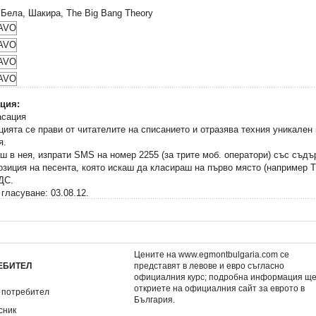
, Бела, Шакира, The Big Bang Theory
ция:
ята се прави от читателите на списанието и отразява техния уникален 
я.
ш в нея, изпрати SMS на номер 2255 (за трите моб. оператори) със съд
озиция на песента, която искаш да класираш на първо място (например 
ДДС.
 гласуване: 03.08.12.
Цените на www.egmontbulgaria.com се
ЕБИТЕЛ
представят в левове и евро съгласно
официалния курс; подробна информация щ
откриете на
официалния сайт за еврото в
 потребител
България
.
сник