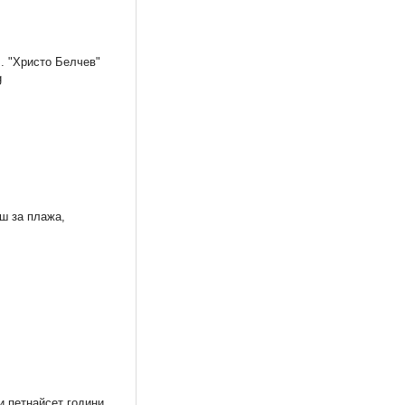
. "Христо Белчев"
g
Мечтана промяна
BRAVO 25-26/2012
0,76 €
1,74 €
1,49 лв.
3,40 лв.
ш за плажа,
 петнайсет години.