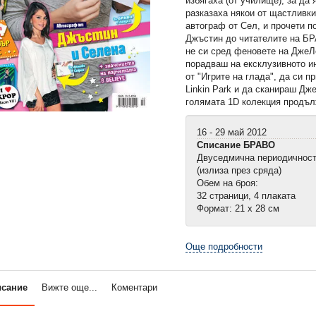
избягаха (от училище), за да 
разказаха някои от щастливки
автограф от Сел, и прочети п
Джъстин до читателите на БР
не си сред феновете на ДжеЛ
порадваш на ексклузивното ин
от "Игрите на глада", да си 
Linkin Park и да сканираш Дж
голямата 1D колекция продъл
16 - 29 май 2012
Списание БРАВО
Двуседмична периодичнос
(излиза през сряда)
Обем на броя:
32 страници, 4 плаката
Формат: 21 х 28 см
Още подробности
исание
Вижте още...
Коментари