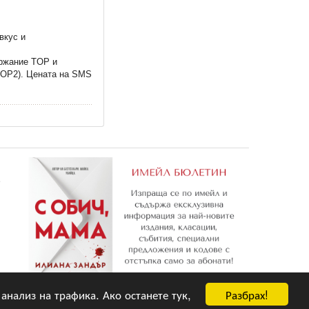
вкус и
ържание TOP и
TOP2). Цената на SMS
е
Разбрах!
 анализ на трафика. Ако останете тук,
Абониране