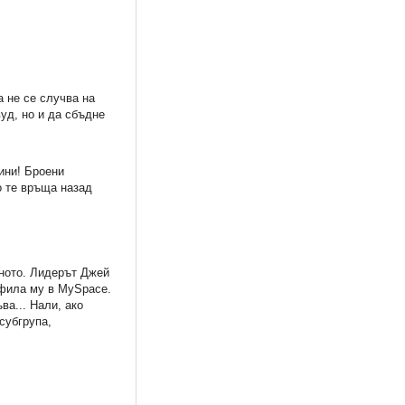
а не се случва на
уд, но и да сбъдне
ини! Броени
о те връща назад
тното. Лидерът Джей
офила му в MySpace.
ва... Нали, ако
субгрупа,