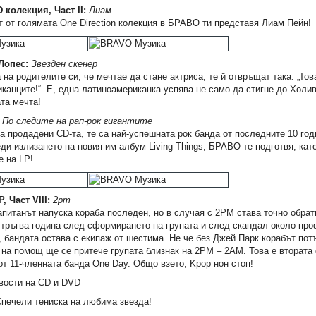
 колекция, Част II:
Лиам
т от голямата One Direction колекция в БРАВО ти представя Лиам Пейн!
Лопес:
Звезден скенер
 на родителите си, че мечтае да стане актриса, те й отвръщат така: „Тов
канците!“. Е, една латиноамериканка успява не само да стигне до Холив
та мечта!
По следите на рап-рок гигантите
а продадени CD-та, те са най-успешната рок банда от последните 10 год
ди излизането на новия им албум Living Things, БРАВО те подготвя, кат
е на LP!
, Част VIII:
2pm
капитанът напуска кораба последен, но в случая с 2PM става точно обра
и тръгва година след сформирането на групата и след скандал около пр
, бандата остава с екипаж от шестима. Не че без Джей Парк корабът потъ
 на помощ ще се притече групата близнак на 2PM – 2АM. Това е втората 
от 11-членната банда One Day. Общо взето, Kpop нон стоп!
ости на CD и DVD
печели тениска на любима звезда!