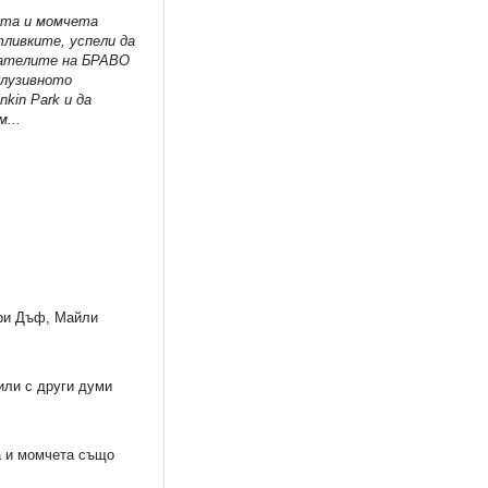
чета и момчета
тливките, успели да
тателите на БРАВО
клузивното
kin Park и да
...
ри Дъф, Майли
или с други думи
а и момчета също