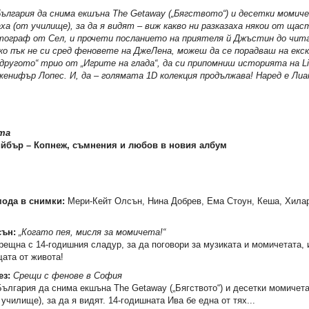
България да снима екшъна The Getaway („Бягството“) и десетки моми
ха (от училище), за да я видят – виж какво ни разказаха някои от щас
тограф от Сел, и прочети посланието на приятеля й Джъстин до чи
Ако пък не си сред феновете на ДжеЛена, можеш да се порадваш на екс
другото“ трио от „Игрите на глада“, да си припомниш историята на Lin
енифър Лопес. И, да – голямата 1D колекция продължава! Наред е Лиам
та
йбър – Копнеж, съмнения и любов в новия албум
мода в снимки:
Мери-Кейт Олсън, Нина Добрев, Ема Стоун, Кеша, Хила
ън:
„Когато пея, мисля за момичета!“
ещна с 14-годишния сладур, за да поговори за музиката и момичетата, 
щата от живота!
ез:
Срещи с фенове в София
България да снима екшъна The Getaway („Бягството“) и десетки момичет
 училище), за да я видят. 14-годишната Ива бе една от тях...