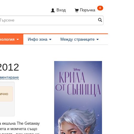
0
Вход
Поръчка
нология
Инфо зона
Между страниците
2012
оментиране
лично
а екшъна The Getaway
чета и момчета също