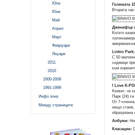
Юли
Голямата 1D
Втората час
Юни
Май
Дженифър 
Април
Когато казва
Март
латиноамери
американска
Февруари
Linkin Park:
Януари
С 50 милион
2011
седмици пре
към коренит
2010
2000-2009
I Love K-POP
1991-1999
Казват, че 
Парк (24) с
Инфо зона
От 7-членна
Между страниците
нещо стане,
образувана 
Албуми:
Нов
Класации:
С