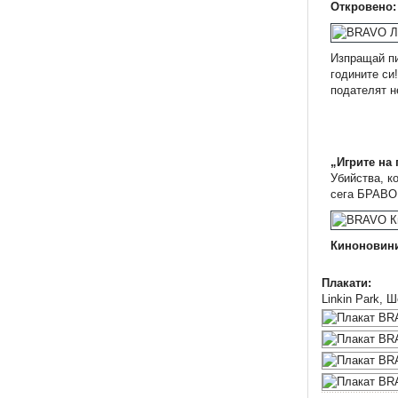
Откровено
Изпращай пи
годините си
подателят н
„Игрите на 
Убийства, к
сега БРАВО 
Киноновин
Плакати:
Linkin Park, 