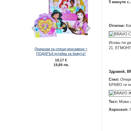
5 минути с..
Отгатни:
Ко
Искаш ли да
21, ЕГМОНТ 
Приказки за спящи красавици +
Списание ХОТ УИЙЛ
ПОДАРЪК кутийка за бижута*
10,17 €
3,57 €
19,89 лв.
6,98 лв.
Здравей, B
Стил:
Откри
БРАВО ти по
Тест:
Може л
Хороскоп:
Л