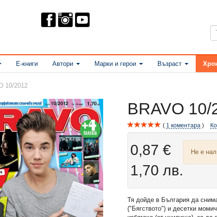
Е-книги
Автори
Марки и герои
Възраст
Хро
 10/2012
BRAVO 10/
1
коментара
К
0,87 €
Не е на
1,70 лв.
Тя дойде в България да сним
("Бягството") и десетки моми