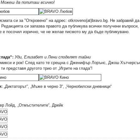
:
Можеш да попиташ всичко!
смата си за "Откровено" на адрес: otkroveno(at)bravo.bg. Не забравяй д
! Редакцията си запазва правото да публикува всички получени въпроси,
е е посочил изрично, че не желае писмото му да бъде публикувано.
глада“:
Уди, Елизабет и Лени споделят тайни
омикси и рок! След като те срещна с Дженифър Лорънс, Джош Хътчерсъ
ти представя другото трио от „Игрите на глада“!
и:
„Диктаторът“, „Мъже в черно 3“, „Чернобилски дневници“
Шер Лойд, „Отмъстителите“, Дрейк