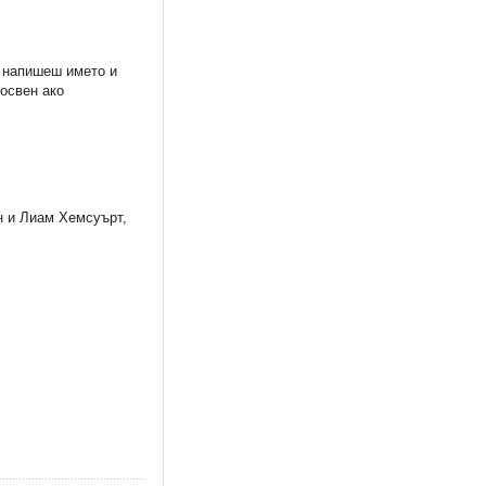
а напишеш името и
 освен ако
н и Лиам Хемсуърт,