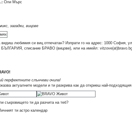
.:
Оли Мърс
микс, загадки, вицове
 видиш любимия си виц отпечатан? Изпрати го на адрес: 1000 София, ул
БЪЛГАРИЯ, списание БРАВО (вицове), или на имейл: vitzove(at)bravo.b
С, 2024 г.
Безгрижни заедно
Опитен екип
0,76 €
0,76 €
1,49 лв.
1,49 лв.
RAVO!
й перфектните слънчеви очила!
казва актуалните модели и ти разкрива как да откриеш най-подходящия 
и съкровището ти да разчита на теб?
ичният ти астро календар