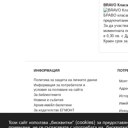
BRAVO Класа
БРАВО класаци
предпочитани
За да участва
моментната п
e 0,30 лв. с 
Краен срок за
ИНФОРМАЦИЯ
ПОТР
Политика за защита на личните данни
Моят
Информация за потребителя и
Адре
условия за ползване на сайта
За библиотеките
Исто
Новини и събития
Имей
Архив имейл бюлетини
За издателство ЕГМОНТ
Изхо
Контакти
Този сайт използва „бисквитки“ (cookies) за предоставя
приемаме, че се съгласявате с употребата на „бисквитки