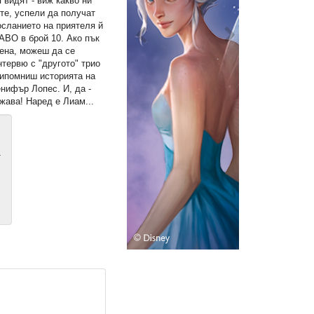
я видят - виж какво ни
те, успели да получат
осланието на приятеля й
АВО в брой 10. Ако пък
ена, можеш да се
тервю с "другото" трио
припомниш историята на
енифър Лопес. И, да -
жава! Наред е Лиам...
т