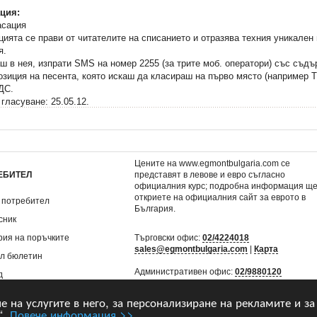
ция:
ята се прави от читателите на списанието и отразява техния уникален 
я.
ш в нея, изпрати SMS на номер 2255 (за трите моб. оператори) със съд
озиция на песента, която искаш да класираш на първо място (например 
ДДС.
 гласуване: 25.05.12.
Цените на www.egmontbulgaria.com се
ЕБИТЕЛ
представят в левове и евро съгласно
официалния курс; подробна информация щ
откриете на
официалния сайт за еврото в
 потребител
България
.
сник
рия на поръчките
Търговски офис:
02/4224018
sales@egmontbulgaria.com
|
Карта
л бюлетин
Административен офис:
02/9880120
д
mail@egmontbulgaria.com
|
Карта
не на услугите в него, за персонализиране на рекламите и за
“.
Повече информация >>