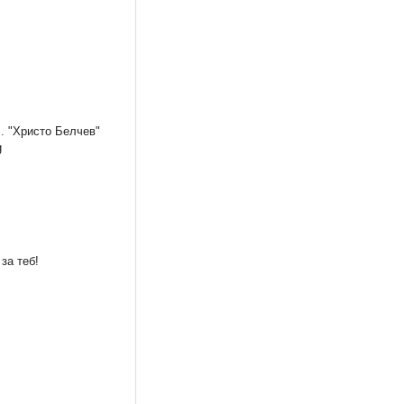
. "Христо Белчев"
g
Мечтана промяна
BRAVO 25-26/2012
0,76 €
1,74 €
1,49 лв.
3,40 лв.
за теб!