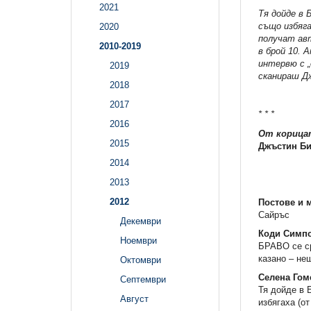
2021
Тя дойде в 
също избяга
2020
получат ав
2010-2019
в брой 10. 
интервю с „
2019
сканираш Дж
2018
2017
* * *
2016
От корица
2015
Джъстин Би
2014
2013
2012
Постове и 
Сайръс
Декември
Коди Симпс
Ноември
БРАВО се ср
казано – не
Октомври
Селена Гом
Септември
Тя дойде в 
Август
избягаха (от