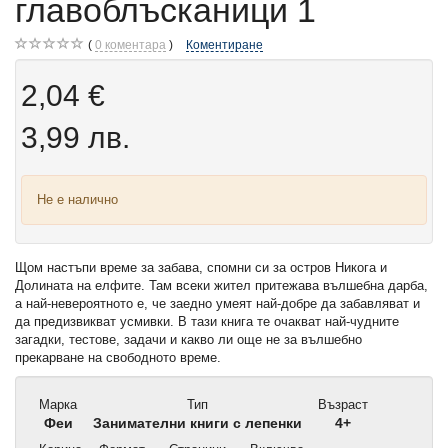
главоблъсканици 1
0
коментара
Коментиране
2,04 €
3,99 лв.
Не е налично
Щом настъпи време за забава, спомни си за остров Никога и
Долината на елфите. Там всеки жител притежава вълшебна дарба,
а най-невероятното е, че заедно умеят най-добре да забавляват и
да предизвикват усмивки. В тази книга те очакват най-чудните
загадки, тестове, задачи и какво ли още не за вълшебно
прекарване на свободното време.
Марка
Тип
Възраст
Феи
Занимателни книги с лепенки
4+