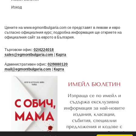
Изход
Цените на www.egmontbulgaria.com се представят в левове и евро
съгласно официалния курс; подробна информация ще откриете на
официалния сайт за еврото в България
.
Търговски офис:
02/4224018
sales@egmontbulgaria.com
|
Карта
Административен офис:
02/9880120
mail@egmontbulgaria.com
|
Карта