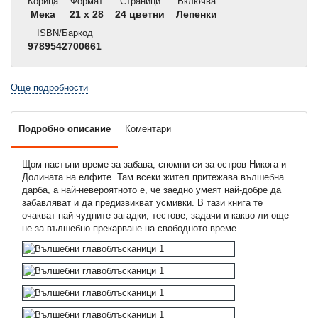
Корица
Формат
Страници
Включва
Мека
21 x 28
24 цветни
Лепенки
ISBN/Баркод
9789542700661
Още подробности
Подробно описание
Коментари
Щом настъпи време за забава, спомни си за остров Никога и
Долината на елфите. Там всеки жител притежава вълшебна
дарба, а най-невероятното е, че заедно умеят най-добре да
забавляват и да предизвикват усмивки. В тази книга те
очакват най-чудните загадки, тестове, задачи и какво ли още
не за вълшебно прекарване на свободното време.