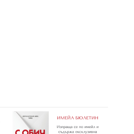
нта на
Джак Спароу 1: Надвисналата
Италия
буря
3,57 €
12,73 €
6,98 лв.
24,90 лв.
е