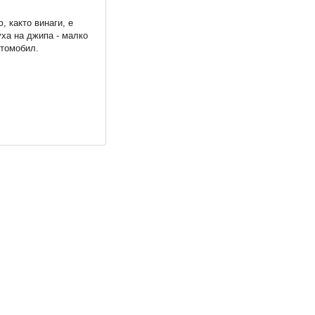
 както винаги, е
уха на джипа - малко
втомобил.