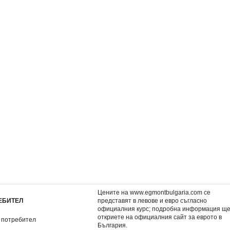
Слонбалон
Джак Спароу 2: Песе
сирените
4,60 €
3,57 €
9,00 лв.
6,98 лв.
Цените на www.egmontbulgaria.com се
ЕБИТЕЛ
представят в левове и евро съгласно
официалния курс; подробна информация щ
откриете на
официалния сайт за еврото в
 потребител
България
.