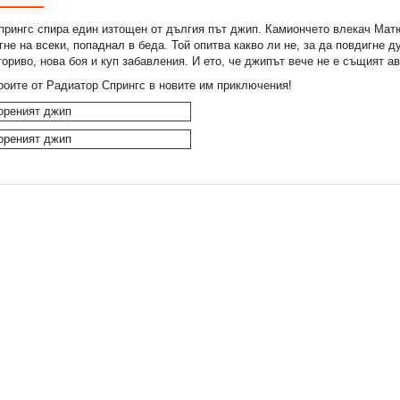
рингс спира един изтощен от дългия път джип. Камиончето влекач Матю,
гне на всеки, попаднал в беда. Той опитва какво ли не, за да повдигне д
ориво, нова боя и куп забавления. И ето, че джипът вече не е същият а
роите от Радиатор Спрингс в новите им приключения!