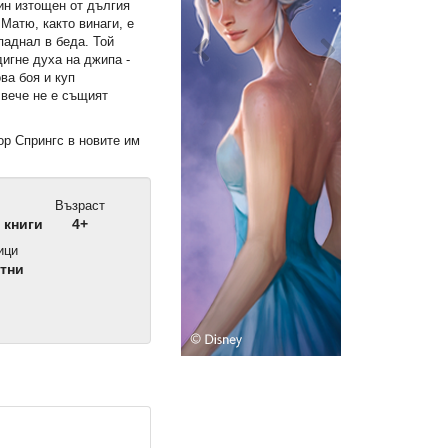
ин изтощен от дългия
Матю, както винаги, е
паднал в беда. Той
дигне духа на джипа -
ва боя и куп
 вече не е същият
ор Спрингс в новите им
Възраст
 книги
4+
ици
тни