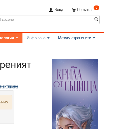
0
Вход
Поръчка
нология
Инфо зона
Между страниците
реният
оментиране
лично