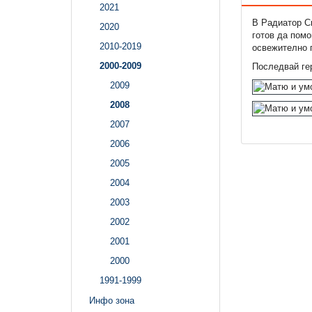
2021
В Радиатор Сп
2020
готов да помо
2010-2019
освежително г
2000-2009
Последвай ге
2009
2008
2007
2006
2005
2004
2003
2002
2001
2000
1991-1999
Инфо зона