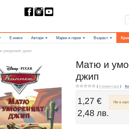
Е-книги
Автори
Марки и герои
Възраст
Хро
и умореният джип
Матю и умо
джип
0
коментара
К
1,27 €
Не е на
2,48 лв.