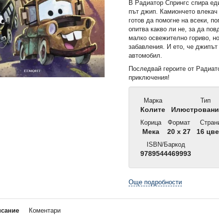
В Радиатор Спрингс спира ед
път джип. Камиончето влекач 
готов да помогне на всеки, по
опитва какво ли не, за да пов
малко освежително гориво, но
забавления. И ето, че джипът
автомобил.
Последвай героите от Радиат
приключения!
Марка
Тип
Колите
Илюстровани
Корица
Формат
Стран
Мека
20 x 27
16 цве
ISBN/Баркод
9789544469993
Още подробности
исание
Коментари