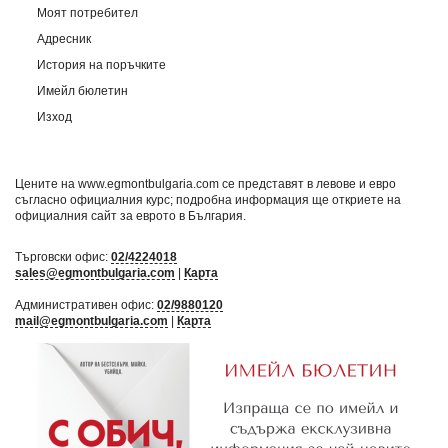
Моят потребител
Адресник
История на поръчките
Имейл бюлетин
Изход
Цените на www.egmontbulgaria.com се представят в левове и евро
съгласно официалния курс; подробна информация ще откриете на
официалния сайт за еврото в България
.
Търговски офис:
02/4224018
sales@egmontbulgaria.com
|
Карта
Административен офис:
02/9880120
mail@egmontbulgaria.com
|
Карта