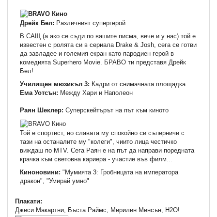
Дрейк Бел:
Различният супергерой
В САЩ (а ако се съди по вашите писма, вече и у нас) той е
известен с ролята си в сериала Drake & Josh, сега се готви
да завладее и големия екран като пародиен герой в
комедията Superhero Movie. БРАВО ти представя Дрейк
Бел!
Училищен мюзикъл 3:
Кадри от снимачната площадка
Ема Уотсън:
Между Хари и Наполеон
Раян Шеклер:
Суперскейтърът на път към киното
Той е спортист, но славата му спокойно си съперничи с
тази на останалите му "колеги", чиито лица честичко
виждаш по MTV. Сега Раян е на път да направи поредната
крачка към световна кариера - участие във филм...
Киноновини:
"Мумията 3: Гробницата на императора
дракон", "Умирай умно"
Плакати:
Джеси Макартни, Бъста Раймс, Мерилин Менсън, H2O!