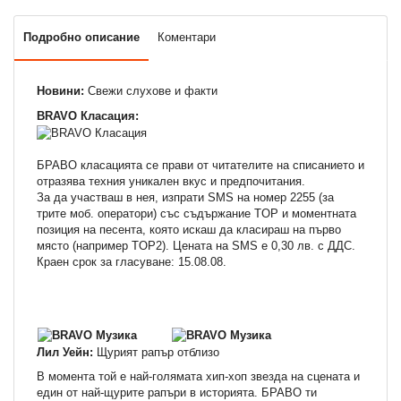
Подробно описание
Коментари
Новини:
Свежи слухове и факти
BRAVO Класация:
БРАВО класацията се прави от читателите на списанието и
отразява техния уникален вкус и предпочитания.
За да участваш в нея, изпрати SMS на номер 2255 (за
трите моб. оператори) със съдържание TOP и моментната
позиция на песента, която искаш да класираш на първо
място (например TOP2). Цената на SMS e 0,30 лв. с ДДС.
Краен срок за гласуване: 15.08.08.
Лил Уейн:
Щурият рапър отблизо
В момента той е най-голямата хип-хоп звезда на сцената и
един от най-щурите рапъри в историята. БРАВО ти