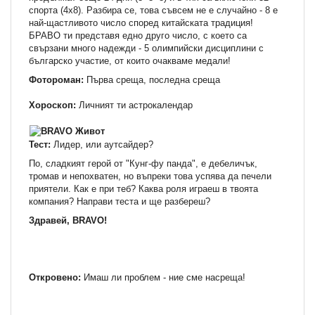
спорта (4x8). Разбира се, това съвсем не е случайно - 8 е
най-щастливото число според китайската традиция!
БРАВО ти представя едно друго число, с което са
свързани много надежди - 5 олимпийски дисциплини с
българско участие, от които очакваме медали!
Фотороман:
Първа среща, последна среща
Хороскоп:
Личният ти астрокалендар
Тест:
Лидер, или аутсайдер?
По, сладкият герой от "Кунг-фу панда", е дебеличък,
тромав и непохватен, но въпреки това успява да печели
приятели. Как е при теб? Каква роля играеш в твоята
компания? Направи теста и ще разбереш?
Здравей, BRAVO!
Откровено:
Имаш ли проблем - ние сме насреща!