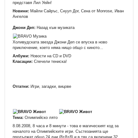
представя Лил Уейн!
Новини:
Майли Сайръс, Снууп Дог, Сена от Monrose, Иван
Ангелов
Джони Деп:
Назад към музиката
Холивудската звезда Джони Деп се впуска в ново
приключение, което няма нищо общо с киното...
Албуми:
Новости на СD и DVD
Класации:
Спечели тениска!
Отгатни:
Игри, загадки, вицове
Тема:
Олимпийско лято
8.08.2008, 8 часа и 8 минути - това е магическият код за
началото на Олимпийските игри. Състезанията ще
продължат общо 24 дни (8+8+8) и в тях са включени 32