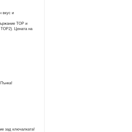
н вкус и
ъдържание TOP и
 TOP2). Цената на
 Пънка!
рие зад ключалката!