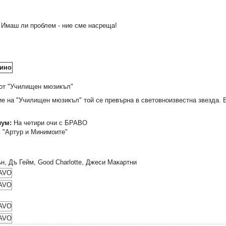
:
Имаш ли проблем - ние сме насреща!
от "Училищен мюзикъл"
е на "Училищен мюзикъл" той се превърна в световноизвестна звезда.
лум:
На четири очи с БРАВО
:
"Артур и Минимоите"
, Дъ Гейм, Good Charlotte, Джеси Макартни