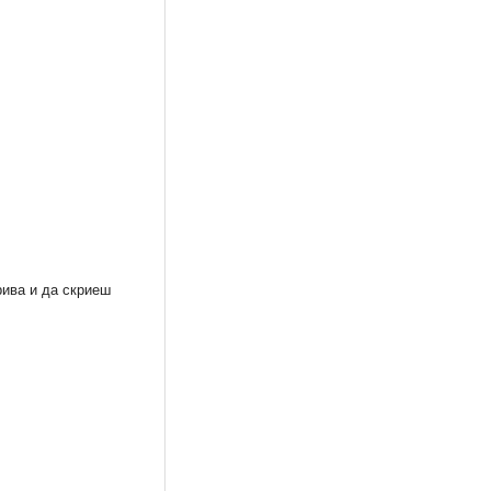
рива и да скриеш
РМЕН
Необикновена книга за
BRAVO 25-26/2007
принцеси
12,78 €
1,28 €
25,00 лв.
2,50 лв.