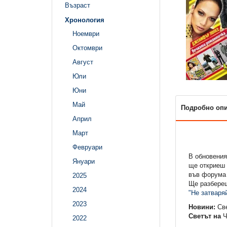
Възраст
Хронология
Ноември
Октомври
Август
Юли
Юни
Май
Подробно оп
Април
Март
Февруари
В обновения
Януари
ще откриеш 
във форума
2025
Ще разбереш
2024
"Не затваряй
2023
Новини:
Све
Светът на
Ч
2022