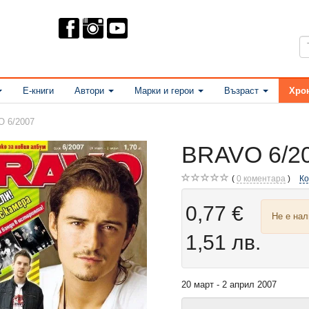
Е-книги
Автори
Марки и герои
Възраст
Хро
 6/2007
BRAVO 6/2
0
коментара
К
0,77 €
Не е на
1,51 лв.
20 март - 2 април 2007