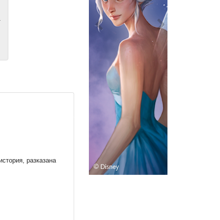
т
стория, разказана