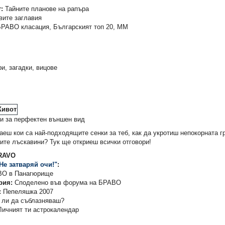
:
Тайните планове на рапъра
ите заглавия
РАВО класация, Българският топ 20, MМ
ри, загадки, вицове
и за перфектен външен вид
аеш кои са най-подходящите сенки за теб, как да укротиш непокорната г
: Сандъкът
Карибски пирати 1:
Списание СПАЙДЪ
ите лъскавини? Тук ще откриеш всички отговори!
ца
Проклятието на "Черната
BRAVO
перла"
Не затваряй очи!"
:
3,57 €
2,25 €
ВО в Панагюрище
6,98 лв.
4,40 лв.
рия:
Споделено във форума на БРАВО
:
Пепеляшка 2007
ли да съблазняваш?
ичният ти астрокалендар