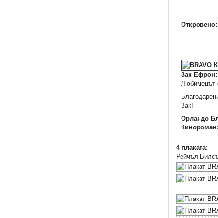
Откровено
Зак Ефрон:
Любимецът 
Благодарени
Зак!
Орландо Б
Кинороман
4 плаката:
Рейчъл Билсън