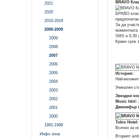
BRAVO Клас
2021
2020
БРАВО класа
предпочитан
2010-2019
За да участ
2000-2009
моментната 
SMS e 0,30 
2009
Краен срок з
2008
2007
2006
2005
История:
Най-великит
2004
Уникален ст
2003
Звездни но
2002
Music Idol:
Дженифър 
2001
2000
Tokio Hotel:
1991-1999
Всичко за н
Инфо зона
Вторият албу