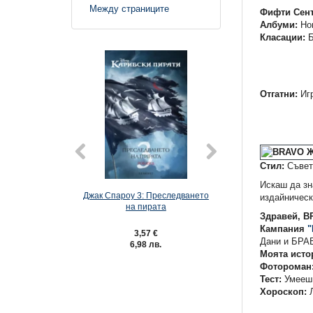
Между страниците
Фифти Сент
Албуми:
Нов
Класации:
Б
Отгатни:
Иг
Стил:
Съвет
Искаш да зн
Джак Спароу 3: Преследването
Карибски пирати 2
издайническ
на пирата
на мъртве
Здравей, 
Кампания
"
3,57 €
3,57 €
Дани и БРА
6,98 лв.
6,98 лв.
Моята исто
Фотороман
Тест:
Умееш 
Хороскоп:
Л