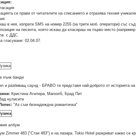
ация:
цията се прави от читателите на списанието и отразява техния уникале
ия.
ваш в нея, изпрати SMS на номер 2255 (за трите моб. оператори) със с
позиция на песента, която искаш да класираш на първо място (например
лв. с ДДС.
а гласуване: 02.04.07.
е пънк банди
ил и разбиващ саунд - БРАВО ти представя най-доброто от историята на
вини:
Кристина Агилера, Maroon5, Брад Пит
Зад кулисите
Лопес:
"Аз съм безнадеждна романтичка"
овия албум
м Zimmer 483 ("Стая 483") е на пазара. Tokio Hotel разкриват какво се к