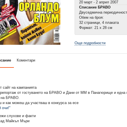
20 март - 2 април 2007
Списание БРАВО
Двуседмична периодичнос
Обем на броя:
32 страници, 4 плаката
Формат: 21 х 28 см
Още подробности
исание
Коментари
т сайт на кампанията
репортаж от гостуването на БРАВО и Дани от ММ в Панагюрище и една и
 на БРАВО.
 и как можеш да участваш в конкурса за есе
 очи!"
жи слухове и факти
ад Майкъл Мъри