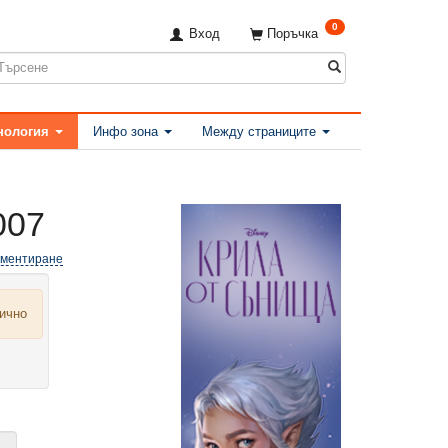
0
Вход
Поръчка
нология
Инфо зона
Между страниците
007
оментиране
лично