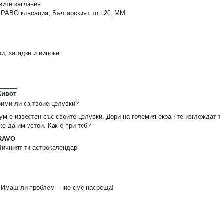
ите заглавия
РАВО класация, Българският топ 20, MМ
ри, загадки и вицове
ими ли са твоие целувки?
м е известен със своите целувки. Дори на големия екран те изглеждат т
же да им устои. Как е при теб?
: Сандъкът
Карибски пирати 1:
Списание СПАЙДЪ
BRAVO
ца
Проклятието на "Черната
ичният ти астрокалендар
перла"
3,57 €
2,25 €
6,98 лв.
4,40 лв.
:
Имаш ли проблем - ние сме насреща!