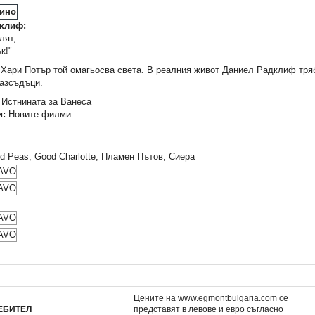
клиф:
лят,
к!"
 Хари Потър той омагьосва света. В реалния живот Даниел Радклиф тряб
азсъдъци.
:
Истнината за Ванеса
и:
Новите филми
d Peas, Good Charlotte, Пламен Пътов, Сиера
Цените на www.egmontbulgaria.com се
ЕБИТЕЛ
представят в левове и евро съгласно