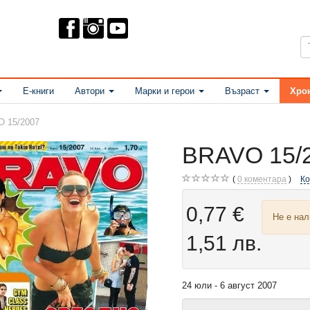
Е-книги
Автори
Марки и герои
Възраст
Хро
 15/2007
BRAVO 15/
0
коментара
К
0,77 €
Не е на
1,51 лв.
24 юли - 6 август 2007