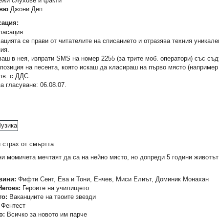
жи слухове и факти
рвю
Джони Деп
ация:
цията се прави от читателите на списанието и отразява техния уникале
ия.
ваш в нея, изпрати SMS на номер 2255 (за трите моб. оператори) със с
позиция на песента, която искаш да класираш на първо място (например
лв. с ДДС.
а гласуване: 06.08.07.
 страх от смъртта
и момичета мечтаят да са на нейно място, но допреди 5 години животът 
вини:
Фифти Сент, Ева и Тони, Енчев, Миси Елиът, Доминик Монахан
Heroes:
Героите на училището
то:
Ваканциите на твоите звезди
Фентест
о:
Всичко за новото им парче