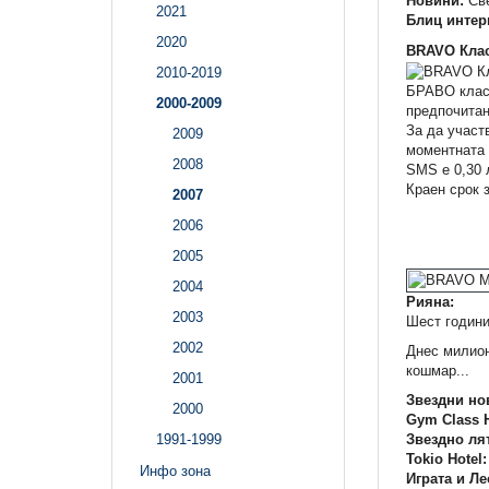
Новини:
Све
2021
Блиц инте
2020
BRAVO Клас
2010-2019
БРАВО класа
2000-2009
предпочитан
За да участ
2009
моментната 
2008
SMS e 0,30 
Краен срок з
2007
2006
2005
2004
Рияна:
2003
Шест години
2002
Днес милион
кошмар...
2001
Звездни но
2000
Gym Class 
Звездно ля
1991-1999
Tokio Hotel:
Инфо зона
Играта и Ле