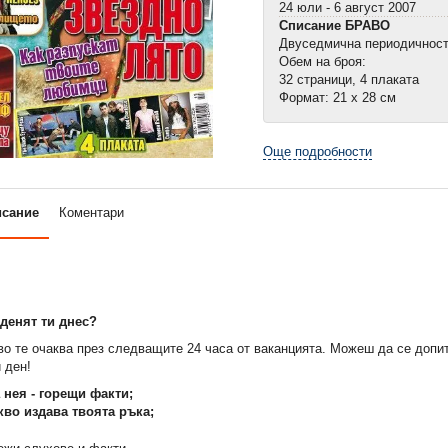
24 юли - 6 август 2007
Списание БРАВО
Двуседмична периодичнос
Обем на броя:
32 страници, 4 плаката
Формат: 21 х 28 см
Още подробности
исание
Коментари
денят ти днес?
во те очаква през следващите 24 часа от ваканцията. Можеш да се допи
 ден!
а нея - горещи факти;
кво издава твоята ръка
;