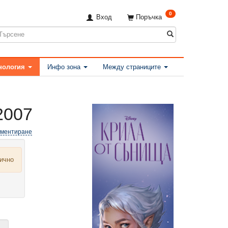
0
Вход
Поръчка
нология
Инфо зона
Между страниците
2007
оментиране
лично