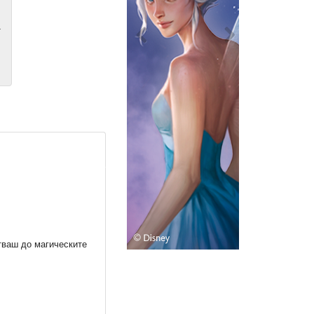
т
тваш до магическите