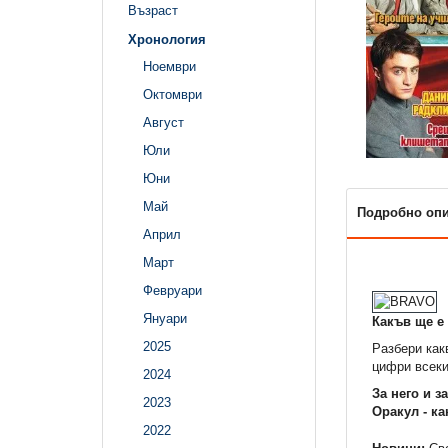
Възраст
Хронология
Ноември
Октомври
Август
Юли
Юни
Май
Подробно оп
Април
Март
Февруари
Януари
Какъв ще е 
2025
Разбери как
цифри всеки
2024
За него и з
2023
Оракул - ка
2022