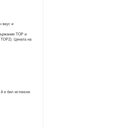
н вкус и
ъдържание TOP и
 TOP2). Цената на
й е бил истински