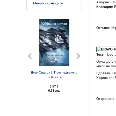
Албуми:
Нов
Между страниците
Класации:
Б
Отгатни:
Иг
Тест:
Неусто
Орландо Блу
никой не мо
Джак Спароу 3: Преследването
Карибски пирати 2
Здравей, 
на пирата
на мъртве
Хороскоп:
Л
3,57 €
3,57 €
6,98 лв.
6,98 лв.
Откровено