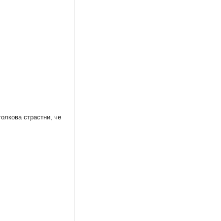
олкова страстни, че
РМЕН
Необикновена книга за
BRAVO 25-26/2007
принцеси
12,78 €
1,28 €
25,00 лв.
2,50 лв.