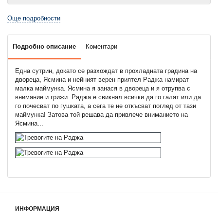
Още подробности
Подробно описание
Коментари
Една сутрин, докато се разхождат в прохладната градина на
двореца, Ясмина и нейният верен приятел Раджа намират
малка маймунка. Ясмина я занася в двореца и я отрупва с
внимание и грижи. Раджа е свикнал всички да го галят или да
го почесват по гушката, а сега те не откъсват поглед от тази
маймунка! Затова той решава да привлече вниманието на
Ясмина...
ИНФОРМАЦИЯ