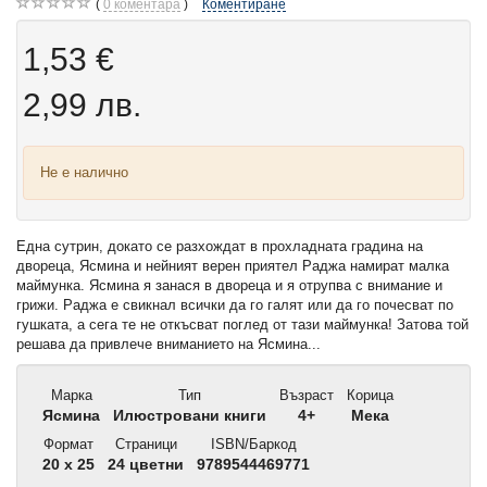
0
коментара
Коментиране
1,53 €
2,99 лв.
Не е налично
Една сутрин, докато се разхождат в прохладната градина на
двореца, Ясмина и нейният верен приятел Раджа намират малка
маймунка. Ясмина я занася в двореца и я отрупва с внимание и
грижи. Раджа е свикнал всички да го галят или да го почесват по
гушката, а сега те не откъсват поглед от тази маймунка! Затова той
решава да привлече вниманието на Ясмина...
Марка
Тип
Възраст
Корица
Ясмина
Илюстровани книги
4+
Мека
Формат
Страници
ISBN/Баркод
20 x 25
24 цветни
9789544469771