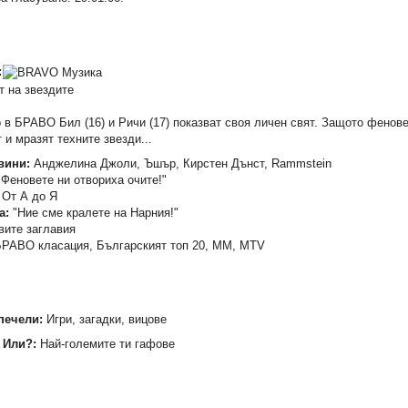
:
т на звездите
 в БРАВО Бил (16) и Ричи (17) показват своя личен свят. Защото фенове
 и мразят техните звезди...
вини:
Анджелина Джоли, Ъшър, Кирстен Дънст, Rammstein
Феновете ни отвориха очите!"
От А до Я
а:
"Ние сме кралете на Нарния!"
ите заглавия
РАВО класация, Българският топ 20, ММ, МTV
печели:
Игри, загадки, вицове
 Или?:
Най-големите ти гафове