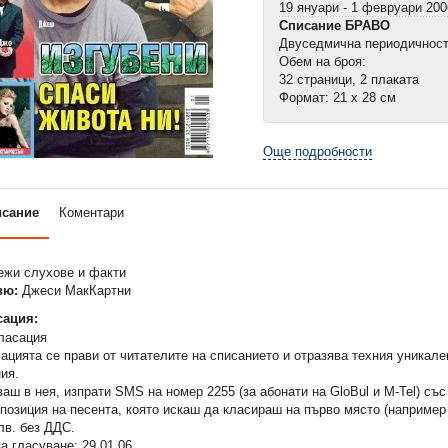
19 януари - 1 февруари 200
Списание БРАВО
Двуседмична периодичнос
Обем на броя:
32 страници, 2 плаката
Формат: 21 х 28 см
Още подробности
исание
Коментари
жи слухове и факти
вю:
Джеси МакКартни
ация:
цията се прави от читателите на списанието и отразява техния уникале
ия.
ваш в нея, изпрати SMS на номер 2255 (за абонати на GloBul и M-Tel) с
позиция на песента, която искаш да класираш на първо място (например
лв. без ДДС.
а гласуване: 29.01.06.