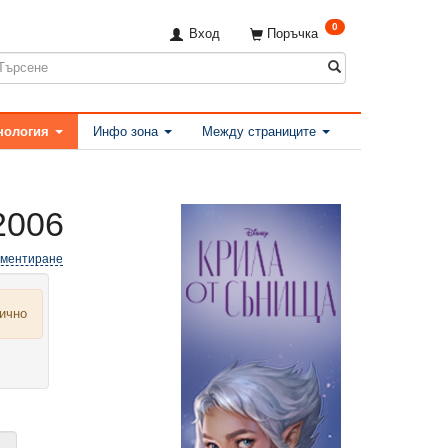
0
Вход
Поръчка
нология
Инфо зона
Между страниците
2006
оментиране
лично