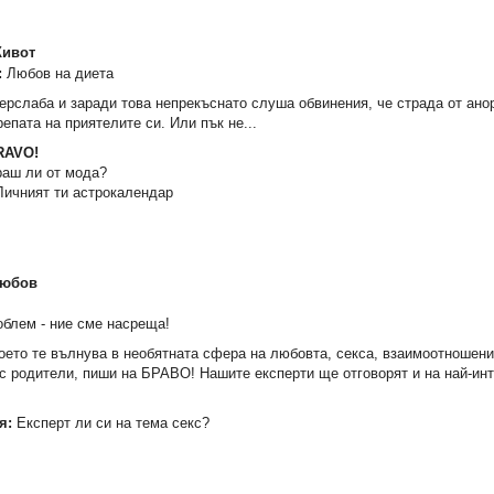
:
Любов на диета
ерслаба и заради това непрекъснато слуша обвинения, че страда от ано
епата на приятелите си. Или пък не...
RAVO!
аш ли от мода?
ичният ти астрокалендар
006
Изчезналото евангелие
Как да нарисуваш Сне
блем - ние сме насреща!
седемте джудже
8,13 €
2,04 €
което те вълнува в необятната сфера на любовта, секса, взаимоотношени
15,90 лв.
3,99 лв.
с родители, пиши на БРАВО! Нашите експерти ще отговорят и на най-ин
я:
Експерт ли си на тема секс?