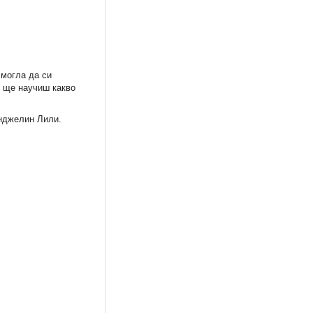
 могла да си
к ще научиш какво
нджелин Лили.