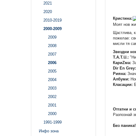
2021
2020
Кристина:
2010-2019
Моят нов жи
2000-2009
Щастлива, к
2009
пожелае: св
мисли тя сам
2008
Звездни но
2007
T.A.T.U.:
"Ни
КариZма:
За
2006
Dir En Grey:
2005
Рияна:
Знач
Албуми:
Нов
2004
Класации:
Б
2003
2002
2001
Отгатни и с
2000
Разпознай з
1991-1999
Без паника!
Инфо зона