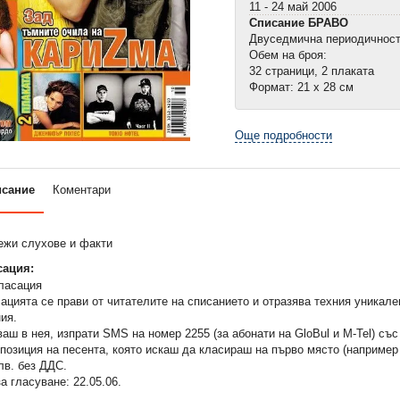
11 - 24 май 2006
Списание БРАВО
Двуседмична периодичнос
Обем на броя:
32 страници, 2 плаката
Формат: 21 х 28 см
Още подробности
исание
Коментари
жи слухове и факти
ация:
цията се прави от читателите на списанието и отразява техния уникале
ия.
ваш в нея, изпрати SMS на номер 2255 (за абонати на GloBul и M-Tel) с
позиция на песента, която искаш да класираш на първо място (например
лв. без ДДС.
а гласуване: 22.05.06.