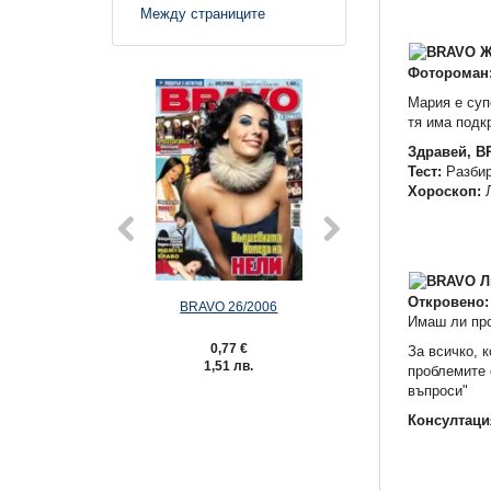
Между страниците
Фотороман
Мария е суп
тя има подкр
Здравей, B
Тест:
Разбир
Хороскоп:
Л
Откровено:
BRAVO 26/2006
BRAVO 25/2
Имаш ли про
0,77 €
0,77 €
За всичко, 
1,51 лв.
1,51 лв.
проблемите 
въпроси"
Консултаци