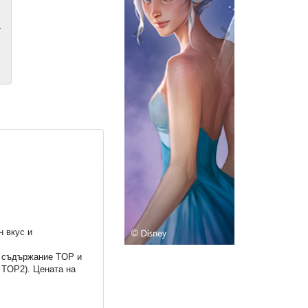
т
н вкус и
ъс съдържание TOP и
 TOP2). Цената на