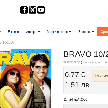
Е-книги
Автори
Марки и герои
Възраст
Хро
 10/2006
BRAVO 10/
0
коментара
К
0,77 €
Не е на
1,51 лв.
11 - 24 май 2006