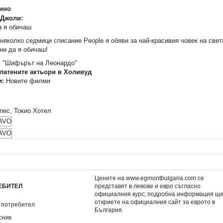
Джоли:
а я обичаш
няколко седмици списание People я обяви за най-красивия човек на све
ни да я обичаш!
:
"Шифърът на Леонардо"
латените актьори в Холивуд
и:
Новите филми
ес, Токио Хотел
Цените на www.egmontbulgaria.com се
ЕБИТЕЛ
представят в левове и евро съгласно
официалния курс; подробна информация щ
откриете на
официалния сайт за еврото в
 потребител
България
.
сник