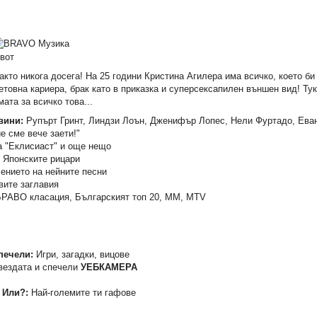
вот
акто никога досега! На 25 години Кристина Агилера има всичко, което би
етовна кариера, брак като в приказка и суперсексапилен външен вид! Ту
ата за всичко това...
вини:
Рупърт Гринт, Линдзи Лоън, Дженифър Лопес, Нели Фуртадо, Ева
е сме вече заети!"
 "Еклисиаст" и още нещо
Японските рицари
ението на нейните песни
ите заглавия
РАВО класация, Българският топ 20, ММ, МTV
печели:
Игри, загадки, вицове
вездата и спечели
УЕБКАМЕРА
 Или?:
Най-големите ти гафове