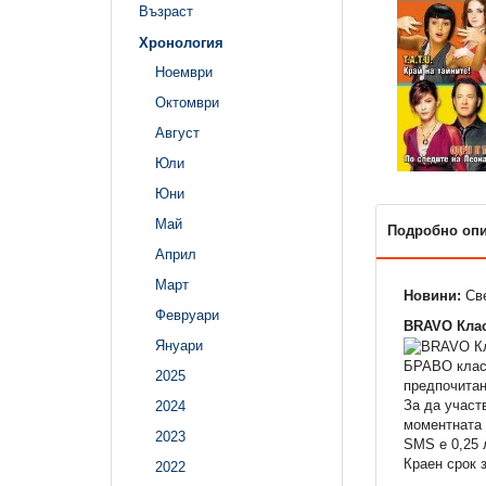
Възраст
Хронология
Ноември
Октомври
Август
Юли
Юни
Май
Подробно оп
Април
Март
Новини:
Све
Февруари
BRAVO Клас
Януари
БРАВО класа
2025
предпочитан
За да участ
2024
моментната 
2023
SMS e 0,25 
Краен срок з
2022