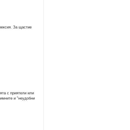
рексия. За щастие
жанка и
УИЧ 48
ПЕТ ПРИКАЗКИ от Вале
та
Петров
1,28 €
5,06 €
ята с приятели или
2,50 лв.
9,90 лв.
тимните и "неудобни