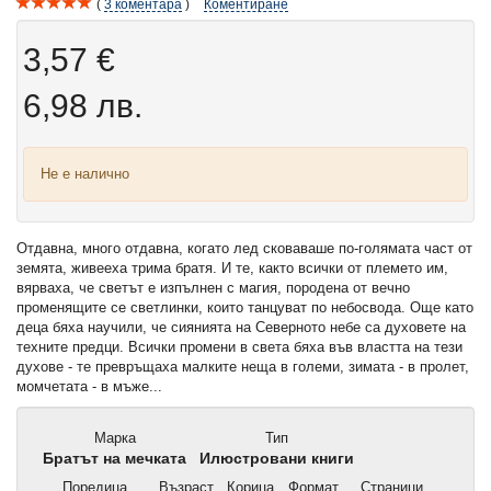
3
коментара
Коментиране
3,57 €
6,98 лв.
Не е налично
Отдавна, много отдавна, когато лед сковаваше по-голямата част от
земята, живееха трима братя. И те, както всички от племето им,
вярваха, че светът е изпълнен с магия, породена от вечно
променящите се светлинки, които танцуват по небосвода. Още като
деца бяха научили, че сиянията на Северното небе са духовете на
техните предци. Всички промени в света бяха във властта на тези
духове - те превръщаха малките неща в големи, зимата - в пролет,
момчетата - в мъже...
Марка
Тип
Братът на мечката
Илюстровани книги
Поредица
Възраст
Корица
Формат
Страници