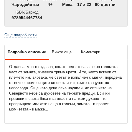
Чародейства
4+
Мека
17 x 22
80 цветни
ISBN/Баркод
9789544467784
Още подробности
Подробно описание
Вижте още...
Коментари
Отдавна, много отдавна, когато лед сковаваше по-голямата
част от земята, живееха трима братя. И те, както всички от
племето им, вярваха, че светът е изпълнен с магия, породена
от вечно променящите се светлинки, които танцуват по
небосвода. Още като деца бяха научили, че сиянията на
Северното небе са духовете на техните предци. Всички
промени в света бяха във властта на тези духове - те
превръщаха малките неща в големи, зимата - в пролет,
момчетата - в мъже...