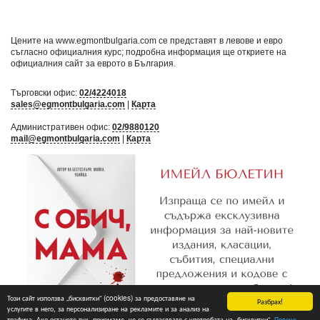
Цените на www.egmontbulgaria.com се представят в левове и евро
съгласно официалния курс; подробна информация ще откриете на
официалния сайт за еврото в България
.
Търговски офис:
02/4224018
sales@egmontbulgaria.com
|
Карта
Административен офис:
02/9880120
mail@egmontbulgaria.com
|
Карта
Този сайт използва „бисквитки“ (cookies) за предоставяне на
Разбрах!
услугите в него, за персонализиране на рекламите и за анализ на
трафика. Ако останете тук, приемаме, че се съгласявате с употребата на „бисквитки“.
Повече