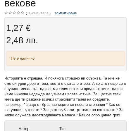
векове
0
коментара
Коментиране
1,27 €
2,48 лв.
Не е налично
Историята е страшна. И понякога страшно ни обърква. Та ние не
сме сигурни дори в това, което е станало вчера. А когато нещо се е
случило миналата година, миналия век или преди стотици години,
няма никаква надежда да узнаем цялата истина. За щастие тази
книга ще ти разкаже всички страховити тайни на средните,
например: * Защо от бръснарниците се носели стенания * Как се
шегували шутовете * Защо отскубвали трътките на кокошките * За
какво служела десетгодишната меласа * Как се опрощавал грях
Автор
Тип