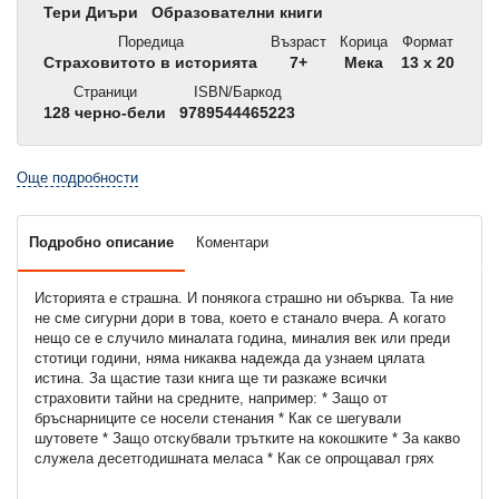
Тери Диъри
Образователни книги
Поредица
Възраст
Корица
Формат
Страховитото в историята
7+
Мека
13 x 20
Страници
ISBN/Баркод
128 черно-бели
9789544465223
Още подробности
Подробно описание
Коментари
Историята е страшна. И понякога страшно ни обърква. Та ние
не сме сигурни дори в това, което е станало вчера. А когато
нещо се е случило миналата година, миналия век или преди
стотици години, няма никаква надежда да узнаем цялата
истина. За щастие тази книга ще ти разкаже всички
страховити тайни на средните, например: * Защо от
бръснарниците се носели стенания * Как се шегували
шутовете * Защо отскубвали трътките на кокошките * За какво
служела десетгодишната меласа * Как се опрощавал грях